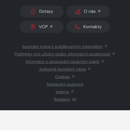
Dotazy
O nás
VOP
Kontakty
Autorská práva k publikovaným materiálům
Podmínky pro užívání služby informační společnosti
Informace o zpracování osobních údajů
Jednotná kontaktní místa
Cookies
Nastavení soukromí
Inzerce
Redakce
© 2026 Copyright
CZECH NEWS CENTER a.s.
a dodavatelé
obsahu