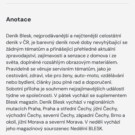
Anotace
Deník Blesk, nejprodávanější a nejčtenější celostátní
deník v ČR, je barevný deník nové doby nevyhýbající se
žádným tématům a přinášející přehledné aktuální
zpravodajství, zajímavosti a senzace z domova i ze
světa, doplněné rozsáhlým obrazovým materiálem.
Pravidelně se věnuje servisním tématům, jako je
cestování, zdraví, vše pro ženy, auto-moto, vzdělávání
nebo bydlení, články jsou plné rad a doporučení.
Sobotní příloha je souhrnem nejzajímavějších událostí
týdne ve společnosti. V pátek vychází se suplementem
Blesk magazín. Deník Blesk vychází v regionálních
mutacích Praha, Praha a střední Čechy, jižní Čechy,
východní Čechy, severní Čechy, západní Čechy, Brno a
okolí, jižní Morava a severní Morava. V neděli vychází
jeho magazínový sourozenec Nedělní BLESK.