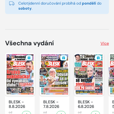
Celotýdenní doručování probíhá od
pondělí
do
soboty
.
Všechna vydání
Více
BLESK -
BLESK -
BLESK -
8.8.2026
7.8.2026
6.8.2026
od
od
od