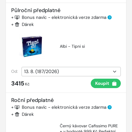
Půlroční předplatné
+
Bonus navíc - elektronická verze zdarma
?
+
Dárek
Albi - Tipni si
Od:
3415
Koupit
Kč
Roční předplatné
+
Bonus navíc - elektronická verze zdarma
?
+
Dárek
Černý kávovar Cafissimo PURE
+ v hodnotě 999 Kč Perfektní