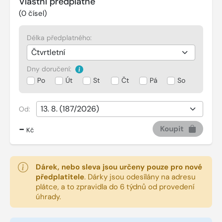
Vlastní předplatné
(
0
čísel)
Délka předplatného:
Dny doručení:
Po
Út
St
Čt
Pá
So
Od:
-
Koupit
Kč
Dárek, nebo sleva jsou určeny pouze pro nové
předplatitele
.
Dárky jsou odesílány na adresu
plátce, a to zpravidla do 6 týdnů od provedení
úhrady.