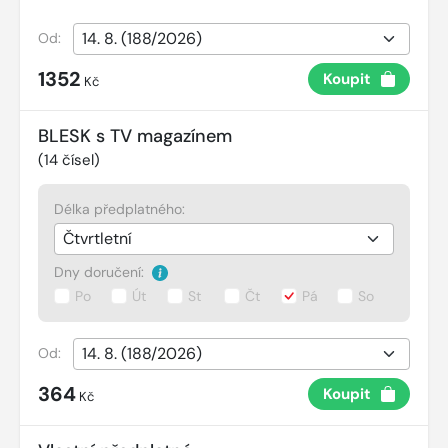
Od:
1352
Koupit
Kč
BLESK s TV magazínem
(
14
čísel)
Délka předplatného:
Dny doručení:
Po
Út
St
Čt
Pá
So
Od:
364
Koupit
Kč