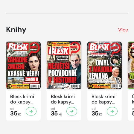
Knihy
Více
Blesk krimi
Blesk krimi
Blesk krimi
do kapsy
do kapsy
do kapsy
č.7/2026
č.6/2026
č.5/2026
od
od
od
35
35
35
Kč
Kč
Kč