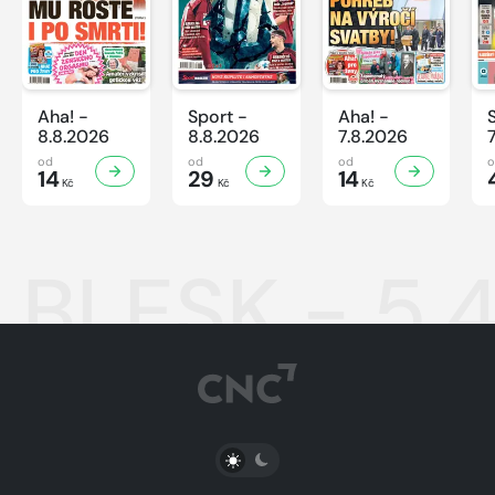
Aha! -
Sport -
Aha! -
8.8.2026
8.8.2026
7.8.2026
od
od
od
14
29
14
Kč
Kč
Kč
BLESK - 5.
PŘEPNOUT SVĚTLÝ/TMAVÝ REŽIM