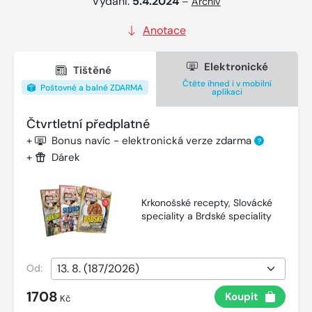
Vydání:
5.4.2024
–
Archiv
Anotace
Elektronické
Tištěné
Čtěte ihned i v mobilní
Poštovné a balné ZDARMA
aplikaci
Čtvrtletní předplatné
+
Bonus navíc - elektronická verze zdarma
?
+
Dárek
Krkonošské recepty, Slovácké
speciality a Brdské speciality
Od:
1708
Koupit
Kč