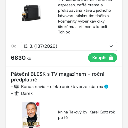
espresso, caffè crema a
překapávaná káva z jednoho
kávovaru stisknutím tlačítka.
Rozmanitý výběr káv díky
širokému sortimentu kapslí
Tchibo
Od:
6830
Koupit
Kč
Páteční BLESK s TV magazínem - roční
předplatné
+
Bonus navíc - elektronická verze zdarma
?
+
Dárek
Kniha Takový byl Karel Gott rok
po té