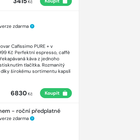
3415
Koupit
Kč
 verze zdarma
?
ovar Cafissimo PURE + v
99 Kč Perfektní espresso, caffè
řekapávaná káva z jednoho
stisknutím tlačítka. Rozmanitý
 díky širokému sortimentu kapslí
6830
Koupit
Kč
nem - roční předplatné
 verze zdarma
?