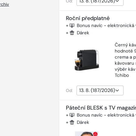
Od:
rchiv
Roční předplatné
+
Bonus navíc - elektronická
+
Dárek
Černý káv
hodnotě 9
crema a p
kávovaru 
výběr káv
Tchibo
Od:
Páteční BLESK s TV magazí
+
Bonus navíc - elektronická
+
Dárek