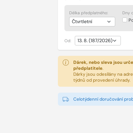
Délka předplatného:
Dny d
P
Od:
Dárek, nebo sleva jsou urč
předplatitele
.
Dárky jsou odesílány na adres
týdnů od provedení úhrady.
Celotýdenní doručování pro