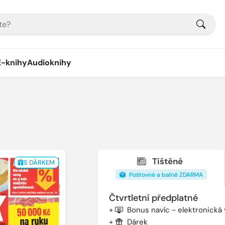
E-knihy
Audioknihy
Tištěné
S DÁRKEM
Poštovné a balné ZDARMA
Čtvrtletní předplatné
+
Bonus navíc - elektronická
+
Dárek