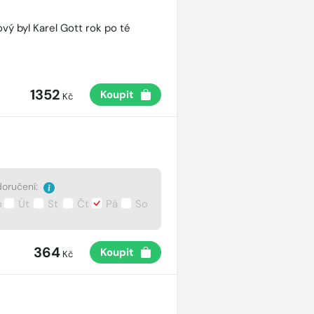
vý byl Karel Gott rok po té
1352
Koupit
Kč
oručení:
o
Út
St
Čt
Pá
So
364
Koupit
Kč