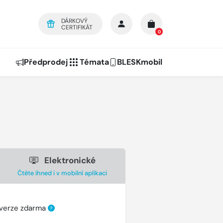
DÁRKOVÝ
CERTIFIKÁT
0
Předprodej
Témata
BLESKmobil
Elektronické
Čtěte ihned i v mobilní aplikaci
 verze zdarma
?