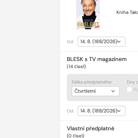
Kniha Tako
Od:
BLESK s TV magazínem
(
14
čísel)
Délka předplatného:
Dny d
P
Od:
Vlastní předplatné
(
0
čísel)