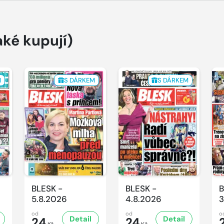
aké kupují)
M
S DÁRKEM
S DÁRKEM
BLESK -
BLESK -
B
5.8.2026
4.8.2026
3
od
od
o
Detail
Detail
24
24