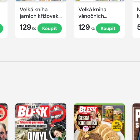
Velká kniha
Velká kniha
N
ek
jarních křížovek
vánočních
k
2026
křížovek 2025
e
129
129
Koupit
Koupit
Kč
Kč