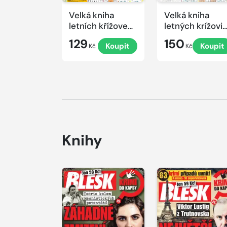
Velká kniha
Velká kniha
letních křížovek
letných krížovi
2026
s TV JOJ 2026
129
150
Koupit
Koupit
Kč
Kč
Knihy