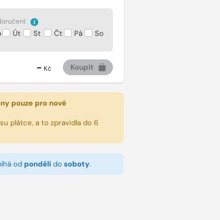
oručení:
o
Út
St
Čt
Pá
So
-
Koupit
Kč
eny pouze pro nové
u plátce, a to zpravidla do 6
bíhá od
pondělí
do
soboty
.