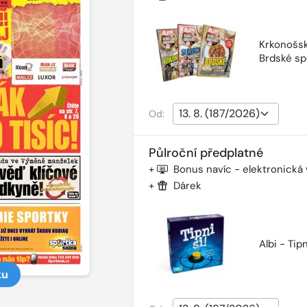
Krkonošsk
Brdské sp
Od:
Půlroční předplatné
+
Bonus navíc - elektronická
+
Dárek
Albi - Tipn
ku