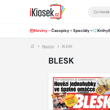
Přejít na hlavní obsah
VYHLEDÁVÁNÍ
Hlavní navigace
Noviny
Časopisy
Speciály
Knihy
Noviny
BLESK
BLESK