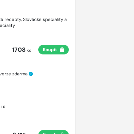
é recepty, Slovácké speciality a
eciality
1708
Koupit
Kč
 verze zdarma
?
i si