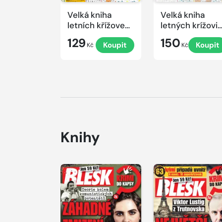
Velká kniha
Velká kniha
letních křížovek
letných krížovi
2026
s TV JOJ 2026
129
150
Koupit
Koupit
Kč
Kč
Knihy