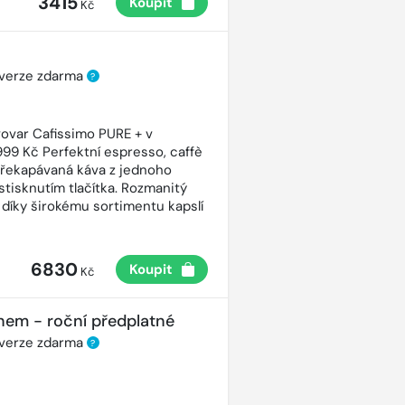
3415
Koupit
Kč
 verze zdarma
?
ovar Cafissimo PURE + v
99 Kč Perfektní espresso, caffè
řekapávaná káva z jednoho
stisknutím tlačítka. Rozmanitý
 díky širokému sortimentu kapslí
6830
Koupit
Kč
nem - roční předplatné
 verze zdarma
?