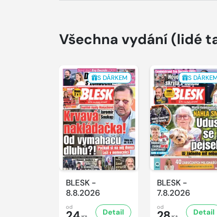
Všechna vydání
(lidé t
S DÁRKEM
S DÁRKE
BLESK -
BLESK -
8.8.2026
7.8.2026
od
od
Detail
Detail
24
28