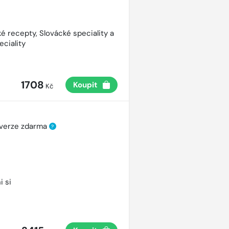
é recepty, Slovácké speciality a
eciality
1708
Koupit
Kč
 verze zdarma
?
i si