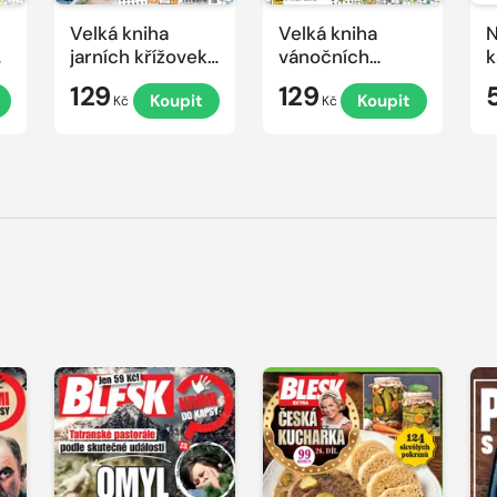
Velká kniha
Velká kniha
N
ek
jarních křížovek
vánočních
k
2026
křížovek 2025
e
129
129
Koupit
Koupit
Kč
Kč