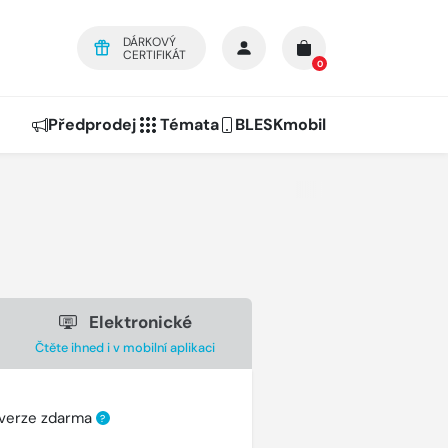
DÁRKOVÝ
CERTIFIKÁT
0
Předprodej
Témata
BLESKmobil
Elektronické
Čtěte ihned i v mobilní aplikaci
 verze zdarma
?