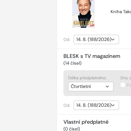
Kniha Tako
Od:
BLESK s TV magazínem
(
14
čísel)
Délka předplatného:
Dny d
P
Od:
Vlastní předplatné
(
0
čísel)