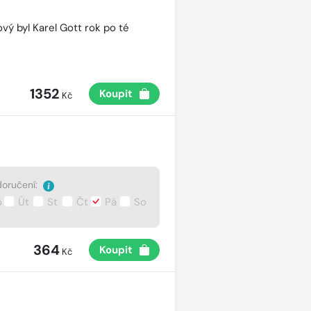
vý byl Karel Gott rok po té
1352
Koupit
Kč
oručení:
o
Út
St
Čt
Pá
So
364
Koupit
Kč