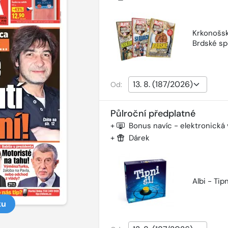
Krkonošsk
Brdské sp
Od:
Půlroční předplatné
+
Bonus navíc - elektronická
+
Dárek
Albi - Tipn
ku