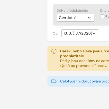
Délka předplatného:
Dny d
P
Od:
Dárek, nebo sleva jsou urč
předplatitele
.
Dárky jsou odesílány na adres
týdnů od provedení úhrady.
Celotýdenní doručování pro