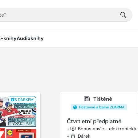
E-knihy
Audioknihy
Tištěné
S DÁRKEM
Poštovné a balné ZDARMA
Čtvrtletní předplatné
+
Bonus navíc - elektronická
+
Dárek