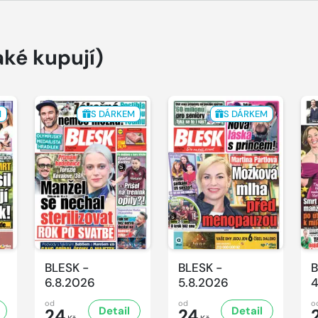
aké kupují)
M
S DÁRKEM
S DÁRKEM
BLESK -
BLESK -
B
6.8.2026
5.8.2026
4
od
od
o
Detail
Detail
24
24