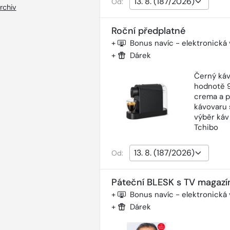
Od:
rchiv
Roční předplatné
+
Bonus navíc - elektronická
+
Dárek
Černý káv
hodnotě 9
crema a p
kávovaru 
výběr káv
Tchibo
Od:
Páteční BLESK s TV magazí
+
Bonus navíc - elektronická
+
Dárek