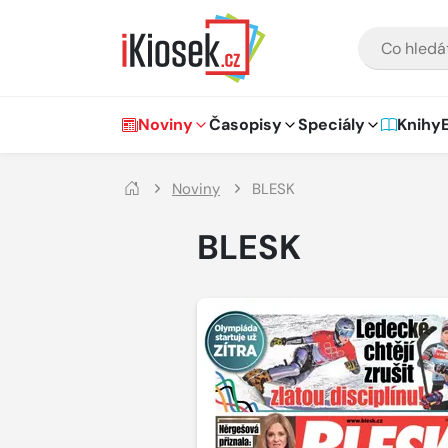
Přejít na hlavní obsah
VYHLEDÁVÁNÍ
Hlavní navigace
Noviny
Časopisy
Speciály
Knihy
Noviny
BLESK
BLESK