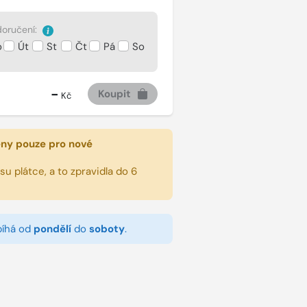
oručení:
o
Út
St
Čt
Pá
So
-
Koupit
Kč
eny pouze pro nové
u plátce, a to zpravidla do 6
bíhá od
pondělí
do
soboty
.