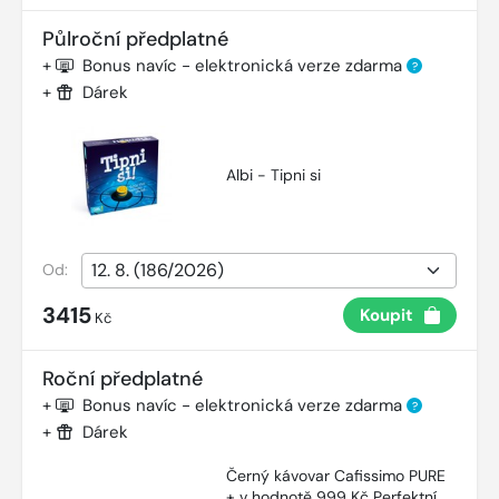
Půlroční předplatné
+
Bonus navíc - elektronická verze zdarma
?
+
Dárek
Albi - Tipni si
Od:
3415
Koupit
Kč
Roční předplatné
+
Bonus navíc - elektronická verze zdarma
?
+
Dárek
Černý kávovar Cafissimo PURE
+ v hodnotě 999 Kč Perfektní