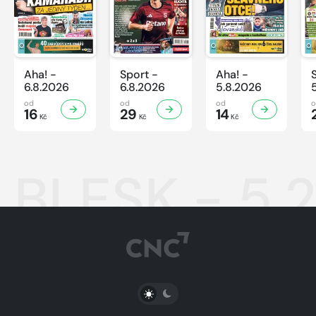
Aha! -
Sport -
Aha! -
6.8.2026
6.8.2026
5.8.2026
od
od
od
16
29
14
Kč
Kč
Kč
BLESK - 5.2
PŘEPNOUT SVĚTLÝ/TMAVÝ REŽIM