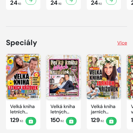
24
24
24
Kč
Kč
Kč
Speciály
Více
Velká kniha
Velká kniha
Velká kniha
letních
letných
jarních
křížovek
krížoviek s
křížovek
129
150
129
Kč
Kč
Kč
2026
TV JOJ
2026
2026