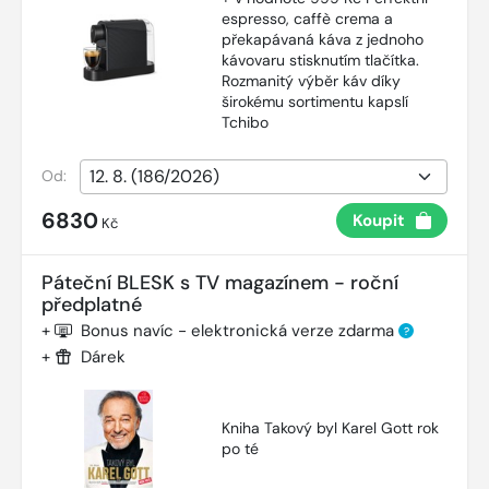
espresso, caffè crema a
překapávaná káva z jednoho
kávovaru stisknutím tlačítka.
Rozmanitý výběr káv díky
širokému sortimentu kapslí
Tchibo
Od:
6830
Koupit
Kč
Páteční BLESK s TV magazínem - roční
předplatné
+
Bonus navíc - elektronická verze zdarma
?
+
Dárek
Kniha Takový byl Karel Gott rok
po té