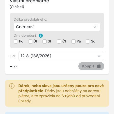
Vlastní předplatné
(
0
čísel)
Délka předplatného:
Dny doručení:
Po
Út
St
Čt
Pá
So
Od:
-
Koupit
Kč
Dárek, nebo sleva jsou určeny pouze pro nové
předplatitele
.
Dárky jsou odesílány na adresu
plátce, a to zpravidla do 6 týdnů od provedení
úhrady.