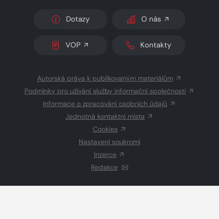
Dotazy
O nás
VOP
Kontakty
Autorská práva k publikovaným materiálům
Podmínky pro užívání služby informační společnosti
Informace o zpracování osobních údajů
Jednotná kontaktní místa
Cookies
Nastavení soukromí
Inzerce
Redakce
© 2026 Copyright
CZECH NEWS CENTER a.s.
a dodavatelé
obsahu