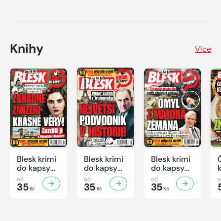
Knihy
Více
Blesk krimi
Blesk krimi
Blesk krimi
do kapsy
do kapsy
do kapsy
č.7/2026
č.6/2026
č.5/2026
od
od
od
35
35
35
Kč
Kč
Kč