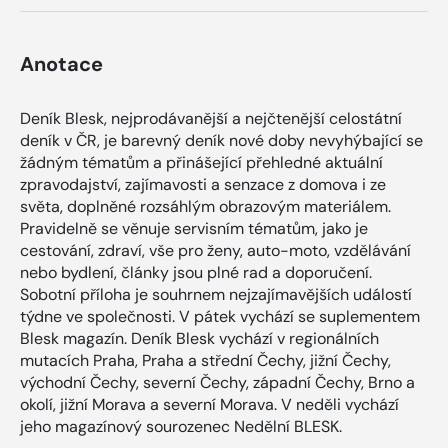
Anotace
Deník Blesk, nejprodávanější a nejčtenější celostátní
deník v ČR, je barevný deník nové doby nevyhýbající se
žádným tématům a přinášející přehledné aktuální
zpravodajství, zajímavosti a senzace z domova i ze
světa, doplněné rozsáhlým obrazovým materiálem.
Pravidelně se věnuje servisním tématům, jako je
cestování, zdraví, vše pro ženy, auto-moto, vzdělávání
nebo bydlení, články jsou plné rad a doporučení.
Sobotní příloha je souhrnem nejzajímavějších událostí
týdne ve společnosti. V pátek vychází se suplementem
Blesk magazín. Deník Blesk vychází v regionálních
mutacích Praha, Praha a střední Čechy, jižní Čechy,
východní Čechy, severní Čechy, západní Čechy, Brno a
okolí, jižní Morava a severní Morava. V neděli vychází
jeho magazínový sourozenec Nedělní BLESK.