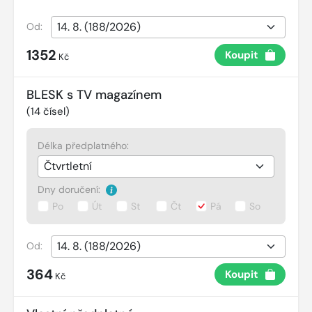
Od:
1352
Koupit
Kč
BLESK s TV magazínem
(
14
čísel)
Délka předplatného:
Dny doručení:
Po
Út
St
Čt
Pá
So
Od:
364
Koupit
Kč