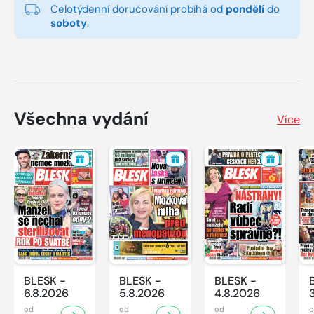
Celotýdenní doručování probíhá od
pondělí
do
soboty
.
Všechna vydání
Více
BLESK -
BLESK -
BLESK -
6.8.2026
5.8.2026
4.8.2026
od
od
od