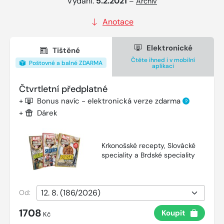
Vydání:
5.2.2021
–
Archiv
Anotace
Elektronické
Tištěné
Čtěte ihned i v mobilní
Poštovné a balné ZDARMA
aplikaci
Čtvrtletní předplatné
+
Bonus navíc - elektronická verze zdarma
?
+
Dárek
Krkonošské recepty, Slovácké
speciality a Brdské speciality
Od:
1708
Koupit
Kč