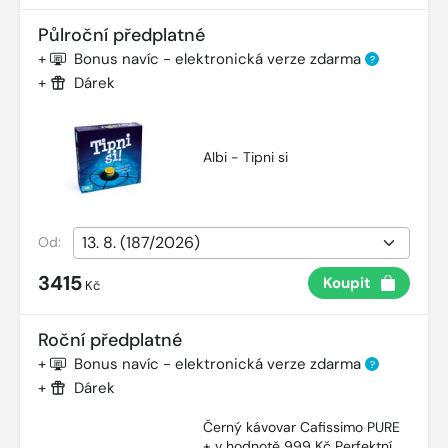
Půlroční předplatné
+
Bonus navíc - elektronická verze zdarma
?
+
Dárek
Albi - Tipni si
Od:
3415
Koupit
Kč
Roční předplatné
+
Bonus navíc - elektronická verze zdarma
?
+
Dárek
Černý kávovar Cafissimo PURE
+ v hodnotě 999 Kč Perfektní