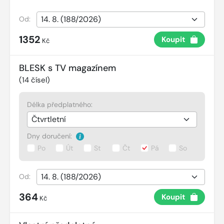
Od:
1352
Koupit
Kč
BLESK s TV magazínem
(
14
čísel)
Délka předplatného:
Dny doručení:
Po
Út
St
Čt
Pá
So
Od:
364
Koupit
Kč