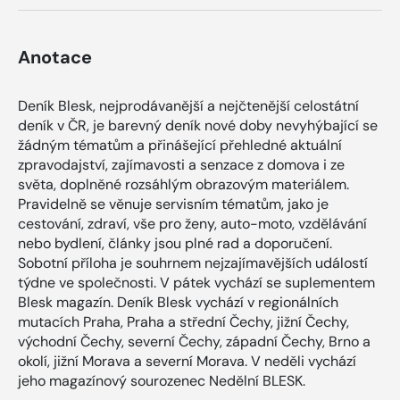
Anotace
Deník Blesk, nejprodávanější a nejčtenější celostátní
deník v ČR, je barevný deník nové doby nevyhýbající se
žádným tématům a přinášející přehledné aktuální
zpravodajství, zajímavosti a senzace z domova i ze
světa, doplněné rozsáhlým obrazovým materiálem.
Pravidelně se věnuje servisním tématům, jako je
cestování, zdraví, vše pro ženy, auto-moto, vzdělávání
nebo bydlení, články jsou plné rad a doporučení.
Sobotní příloha je souhrnem nejzajímavějších událostí
týdne ve společnosti. V pátek vychází se suplementem
Blesk magazín. Deník Blesk vychází v regionálních
mutacích Praha, Praha a střední Čechy, jižní Čechy,
východní Čechy, severní Čechy, západní Čechy, Brno a
okolí, jižní Morava a severní Morava. V neděli vychází
jeho magazínový sourozenec Nedělní BLESK.