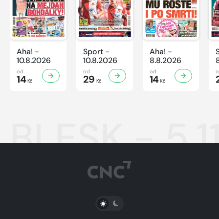
Aha! -
Sport -
Aha! -
10.8.2026
10.8.2026
8.8.2026
od
od
od
14
29
14
Kč
Kč
Kč
BLESK - 5.1
PŘEPNOUT SVĚTLÝ/TMAVÝ REŽIM