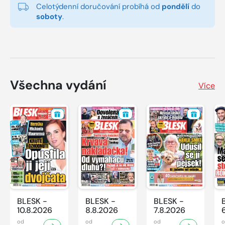
Celotýdenní doručování probíhá od
pondělí
do
soboty
.
Všechna vydání
Více
BLESK -
BLESK -
BLESK -
10.8.2026
8.8.2026
7.8.2026
od
od
od