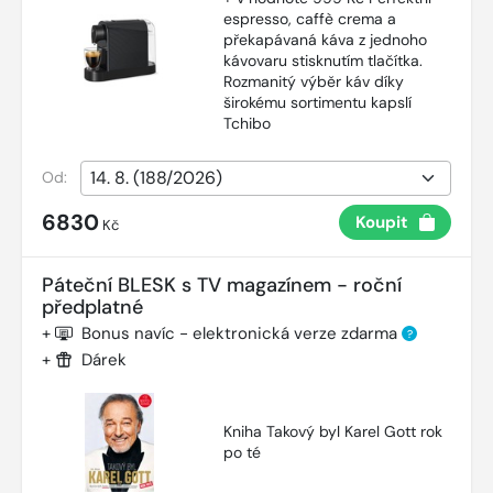
espresso, caffè crema a
překapávaná káva z jednoho
kávovaru stisknutím tlačítka.
Rozmanitý výběr káv díky
širokému sortimentu kapslí
Tchibo
Od:
6830
Koupit
Kč
Páteční BLESK s TV magazínem - roční
předplatné
+
Bonus navíc - elektronická verze zdarma
?
+
Dárek
Kniha Takový byl Karel Gott rok
po té