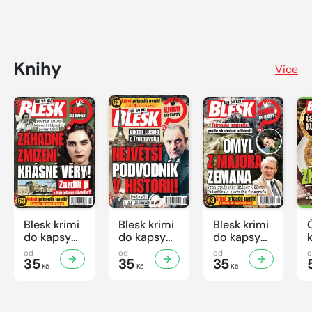
Knihy
Více
Blesk krimi
Blesk krimi
Blesk krimi
do kapsy
do kapsy
do kapsy
č.7/2026
č.6/2026
č.5/2026
od
od
od
35
35
35
Kč
Kč
Kč