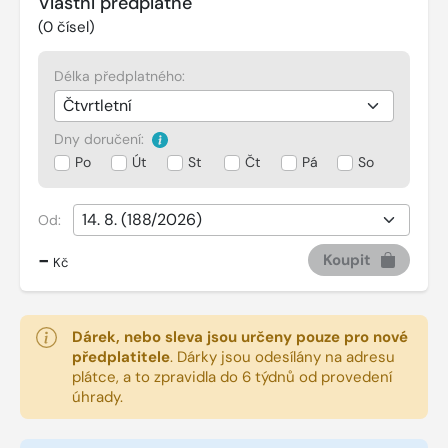
Vlastní předplatné
(
0
čísel)
Délka předplatného:
Dny doručení:
Po
Út
St
Čt
Pá
So
Od:
-
Koupit
Kč
Dárek, nebo sleva jsou určeny pouze pro nové
předplatitele
.
Dárky jsou odesílány na adresu
plátce, a to zpravidla do 6 týdnů od provedení
úhrady.