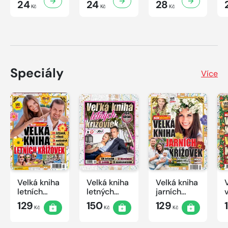
24
24
28
Kč
Kč
Kč
Speciály
Více
Velká kniha
Velká kniha
Velká kniha
letních
letných
jarních
křížovek
krížoviek s
křížovek
129
150
129
Kč
Kč
Kč
2026
TV JOJ
2026
2026