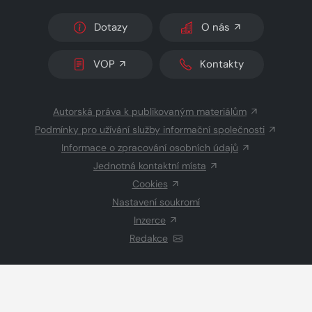
Dotazy
O nás
VOP
Kontakty
Autorská práva k publikovaným materiálům
Podmínky pro užívání služby informační společnosti
Informace o zpracování osobních údajů
Jednotná kontaktní místa
Cookies
Nastavení soukromí
Inzerce
Redakce
© 2026 Copyright
CZECH NEWS CENTER a.s.
a dodavatelé
obsahu