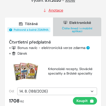
Vydání:
5.11.2020
–
Archiv
Anotace
Elektronické
Tištěné
Čtěte ihned i v mobilní
Poštovné a balné ZDARMA
aplikaci
Čtvrtletní předplatné
+
Bonus navíc - elektronická verze zdarma
?
+
Dárek
Krkonošské recepty, Slovácké
speciality a Brdské speciality
Od:
1708
Koupit
Kč