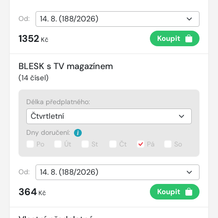
Od:
1352
Koupit
Kč
BLESK s TV magazínem
(
14
čísel)
Délka předplatného:
Dny doručení:
Po
Út
St
Čt
Pá
So
Od:
364
Koupit
Kč