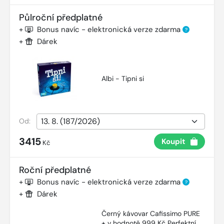
Půlroční předplatné
+
Bonus navíc - elektronická verze zdarma
?
+
Dárek
Albi - Tipni si
Od:
3415
Koupit
Kč
Roční předplatné
+
Bonus navíc - elektronická verze zdarma
?
+
Dárek
Černý kávovar Cafissimo PURE
+ v hodnotě 999 Kč Perfektní