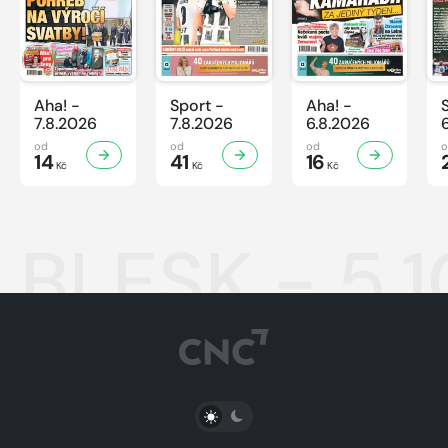
Aha! -
Sport -
Aha! -
7.8.2026
7.8.2026
6.8.2026
od
od
od
14
41
16
Kč
Kč
Kč
BLESK - 5.
PŘEPNOUT SVĚTLÝ/TMAVÝ REŽIM