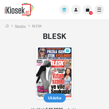
Přejít na hlavní obsah
0
Noviny
BLESK
BLESK
Ukázka