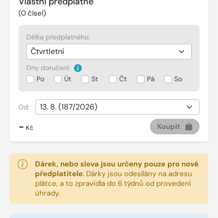
Vlastní předplatné
(
0
čísel)
Délka předplatného:
Dny doručení:
Po
Út
St
Čt
Pá
So
Od:
-
Koupit
Kč
Dárek, nebo sleva jsou určeny pouze pro nové
předplatitele
.
Dárky jsou odesílány na adresu
plátce, a to zpravidla do 6 týdnů od provedení
úhrady.