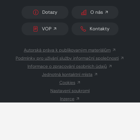
Dotazy
O nás
VOP
Kontakty
Autorská práva k publikovaným materiálům
Podmínky pro užívání služby informační společnosti
Informace o zpracování osobních údajů
Jednotná kontaktní místa
Cookies
Nastavení soukromí
Inzerce
Redakce
© 2026 Copyright
CZECH NEWS CENTER a.s.
a dodavatelé
obsahu