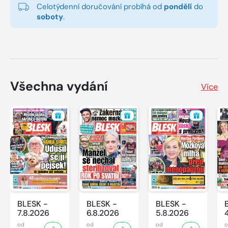
Celotýdenní doručování probíhá od
pondělí
do
soboty
.
Všechna vydání
Více
BLESK -
BLESK -
BLESK -
7.8.2026
6.8.2026
5.8.2026
od
od
od