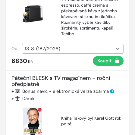
espresso, caffè crema a
překapávaná káva z jednoho
kávovaru stisknutím tlačítka.
Rozmanitý výběr káv díky
širokému sortimentu kapslí
Tchibo
Od:
6830
Koupit
Kč
Páteční BLESK s TV magazínem - roční
předplatné
+
Bonus navíc - elektronická verze zdarma
?
+
Dárek
Kniha Takový byl Karel Gott rok
po té