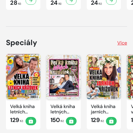
28
24
24
Kč
Kč
Kč
Speciály
Více
Velká kniha
Velká kniha
Velká kniha
letních
letných
jarních
křížovek
krížoviek s
křížovek
129
150
129
Kč
Kč
Kč
2026
TV JOJ
2026
2026