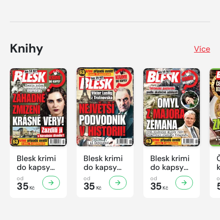
Knihy
Více
Blesk krimi
Blesk krimi
Blesk krimi
do kapsy
do kapsy
do kapsy
č.7/2026
č.6/2026
č.5/2026
od
od
od
35
35
35
Kč
Kč
Kč