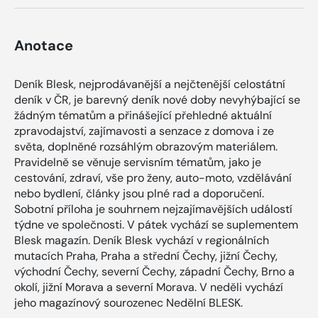
Anotace
Deník Blesk, nejprodávanější a nejčtenější celostátní
deník v ČR, je barevný deník nové doby nevyhýbající se
žádným tématům a přinášející přehledné aktuální
zpravodajství, zajímavosti a senzace z domova i ze
světa, doplněné rozsáhlým obrazovým materiálem.
Pravidelně se věnuje servisním tématům, jako je
cestování, zdraví, vše pro ženy, auto-moto, vzdělávání
nebo bydlení, články jsou plné rad a doporučení.
Sobotní příloha je souhrnem nejzajímavějších událostí
týdne ve společnosti. V pátek vychází se suplementem
Blesk magazín. Deník Blesk vychází v regionálních
mutacích Praha, Praha a střední Čechy, jižní Čechy,
východní Čechy, severní Čechy, západní Čechy, Brno a
okolí, jižní Morava a severní Morava. V neděli vychází
jeho magazínový sourozenec Nedělní BLESK.