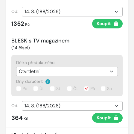
Od:
1352
Koupit
Kč
BLESK s TV magazínem
(
14
čísel)
Délka předplatného:
Dny doručení:
Po
Út
St
Čt
Pá
So
Od:
364
Koupit
Kč