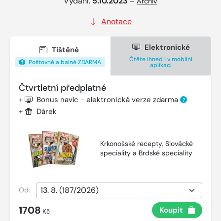
Vydání:
5.10.2023
–
Archiv
Anotace
Elektronické
Tištěné
Čtěte ihned i v mobilní
Poštovné a balné ZDARMA
aplikaci
Čtvrtletní předplatné
+
Bonus navíc - elektronická verze zdarma
?
+
Dárek
Krkonošské recepty, Slovácké
speciality a Brdské speciality
Od:
1708
Koupit
Kč