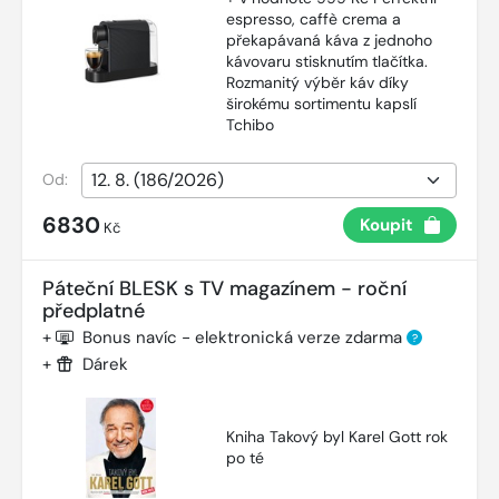
espresso, caffè crema a
překapávaná káva z jednoho
kávovaru stisknutím tlačítka.
Rozmanitý výběr káv díky
širokému sortimentu kapslí
Tchibo
Od:
6830
Koupit
Kč
Páteční BLESK s TV magazínem - roční
předplatné
+
Bonus navíc - elektronická verze zdarma
?
+
Dárek
Kniha Takový byl Karel Gott rok
po té