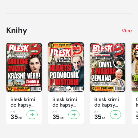
Knihy
Více
Blesk krimi
Blesk krimi
Blesk krimi
do kapsy
do kapsy
do kapsy
č.7/2026
č.6/2026
č.5/2026
od
od
od
35
35
35
Kč
Kč
Kč