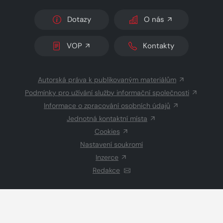
Dotazy
O nás
VOP
Kontakty
Autorská práva k publikovaným materiálům
Podmínky pro užívání služby informační společnosti
Informace o zpracování osobních údajů
Jednotná kontaktní místa
Cookies
Nastavení soukromí
Inzerce
Redakce
© 2026 Copyright
CZECH NEWS CENTER a.s.
a dodavatelé
obsahu