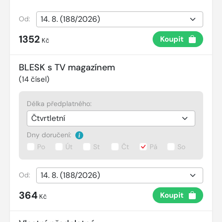
Od:
1352
Koupit
Kč
BLESK s TV magazínem
(
14
čísel)
Délka předplatného:
Dny doručení:
Po
Út
St
Čt
Pá
So
Od:
364
Koupit
Kč