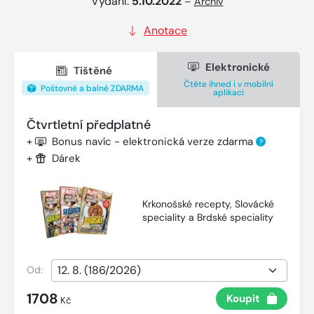
Vydání:
5.10.2022
–
Archiv
Anotace
Elektronické
Tištěné
Čtěte ihned i v mobilní
Poštovné a balné ZDARMA
aplikaci
Čtvrtletní předplatné
+
Bonus navíc - elektronická verze zdarma
?
+
Dárek
Krkonošské recepty, Slovácké
speciality a Brdské speciality
Od:
1708
Koupit
Kč