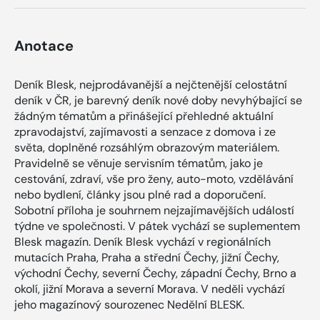
Anotace
Deník Blesk, nejprodávanější a nejčtenější celostátní
deník v ČR, je barevný deník nové doby nevyhýbající se
žádným tématům a přinášející přehledné aktuální
zpravodajství, zajímavosti a senzace z domova i ze
světa, doplněné rozsáhlým obrazovým materiálem.
Pravidelně se věnuje servisním tématům, jako je
cestování, zdraví, vše pro ženy, auto-moto, vzdělávání
nebo bydlení, články jsou plné rad a doporučení.
Sobotní příloha je souhrnem nejzajímavějších událostí
týdne ve společnosti. V pátek vychází se suplementem
Blesk magazín. Deník Blesk vychází v regionálních
mutacích Praha, Praha a střední Čechy, jižní Čechy,
východní Čechy, severní Čechy, západní Čechy, Brno a
okolí, jižní Morava a severní Morava. V neděli vychází
jeho magazínový sourozenec Nedělní BLESK.