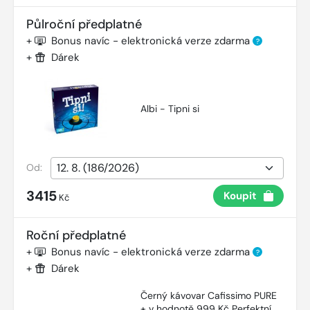
Půlroční předplatné
+
Bonus navíc - elektronická verze zdarma
?
+
Dárek
Albi - Tipni si
Od:
3415
Koupit
Kč
Roční předplatné
+
Bonus navíc - elektronická verze zdarma
?
+
Dárek
Černý kávovar Cafissimo PURE
+ v hodnotě 999 Kč Perfektní