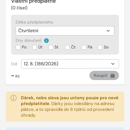
Vlastní předplatné
(
0
čísel)
Délka předplatného:
Dny doručení:
Po
Út
St
Čt
Pá
So
Od:
-
Koupit
Kč
Dárek, nebo sleva jsou určeny pouze pro nové
předplatitele
.
Dárky jsou odesílány na adresu
plátce, a to zpravidla do 6 týdnů od provedení
úhrady.