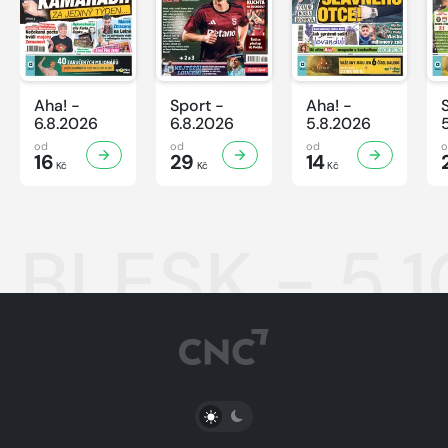
Aha! -
Sport -
Aha! -
6.8.2026
6.8.2026
5.8.2026
od
od
od
16
29
14
Kč
Kč
Kč
BLESK - 5.
PŘEPNOUT SVĚTLÝ/TMAVÝ REŽIM