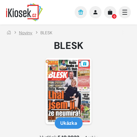
Přejít na hlavní obsah
0
Noviny
BLESK
BLESK
Ukázka