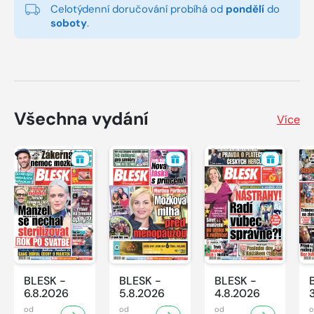
Celotýdenní doručování probíhá od
pondělí
do
soboty
.
Všechna vydání
Více
BLESK -
BLESK -
BLESK -
6.8.2026
5.8.2026
4.8.2026
od
od
od