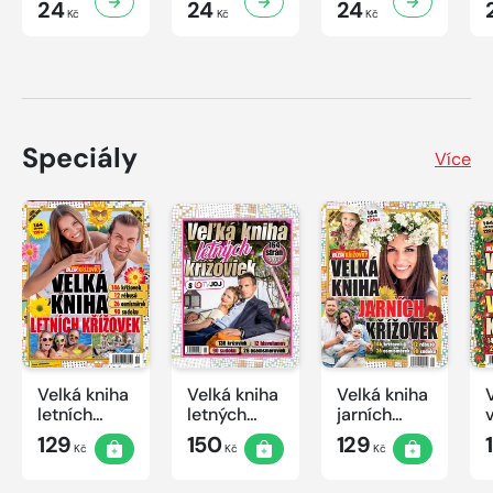
24
24
24
Kč
Kč
Kč
Speciály
Více
Velká kniha
Velká kniha
Velká kniha
letních
letných
jarních
křížovek
krížoviek s
křížovek
129
150
129
Kč
Kč
Kč
2026
TV JOJ
2026
2026