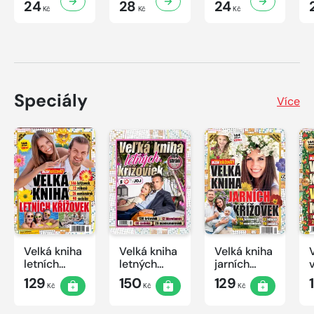
24
28
24
Kč
Kč
Kč
Speciály
Více
Velká kniha
Velká kniha
Velká kniha
letních
letných
jarních
křížovek
krížoviek s
křížovek
129
150
129
Kč
Kč
Kč
2026
TV JOJ
2026
2026