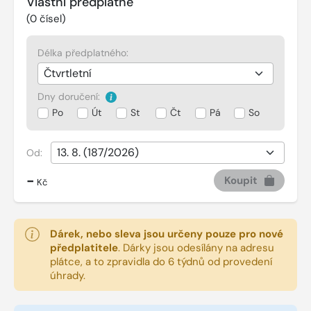
Vlastní předplatné
(
0
čísel)
Délka předplatného:
Dny doručení:
Po
Út
St
Čt
Pá
So
Od:
-
Koupit
Kč
Dárek, nebo sleva jsou určeny pouze pro nové
předplatitele
.
Dárky jsou odesílány na adresu
plátce, a to zpravidla do 6 týdnů od provedení
úhrady.