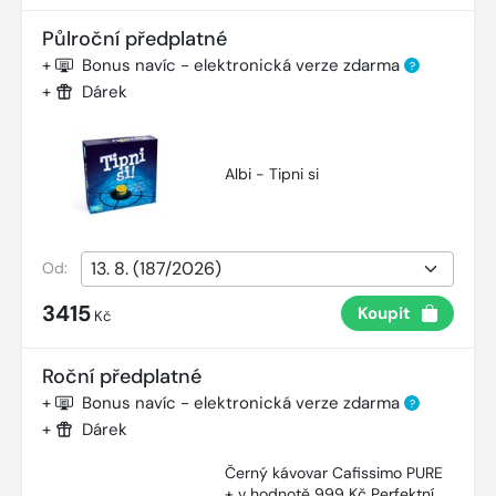
Půlroční předplatné
+
Bonus navíc - elektronická verze zdarma
?
+
Dárek
Albi - Tipni si
Od:
3415
Koupit
Kč
Roční předplatné
+
Bonus navíc - elektronická verze zdarma
?
+
Dárek
Černý kávovar Cafissimo PURE
+ v hodnotě 999 Kč Perfektní