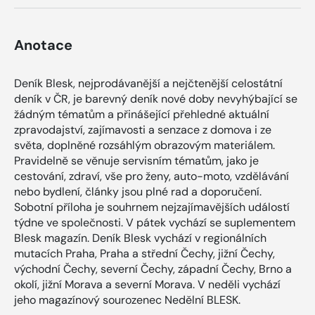
Anotace
Deník Blesk, nejprodávanější a nejčtenější celostátní
deník v ČR, je barevný deník nové doby nevyhýbající se
žádným tématům a přinášející přehledné aktuální
zpravodajství, zajímavosti a senzace z domova i ze
světa, doplněné rozsáhlým obrazovým materiálem.
Pravidelně se věnuje servisním tématům, jako je
cestování, zdraví, vše pro ženy, auto-moto, vzdělávání
nebo bydlení, články jsou plné rad a doporučení.
Sobotní příloha je souhrnem nejzajímavějších událostí
týdne ve společnosti. V pátek vychází se suplementem
Blesk magazín. Deník Blesk vychází v regionálních
mutacích Praha, Praha a střední Čechy, jižní Čechy,
východní Čechy, severní Čechy, západní Čechy, Brno a
okolí, jižní Morava a severní Morava. V neděli vychází
jeho magazínový sourozenec Nedělní BLESK.