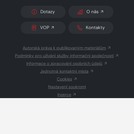
Dotazy
O nás
VOP
Kontakty
Autorská práva k publikovaným materiálům
Podmínky pro užívání služby informační společnosti
Informace o zpracování osobních údajů
Jednotná kontaktní místa
Cookies
Nastavení soukromí
Inzerce
Redakce
© 2026 Copyright
CZECH NEWS CENTER a.s.
a dodavatelé
obsahu