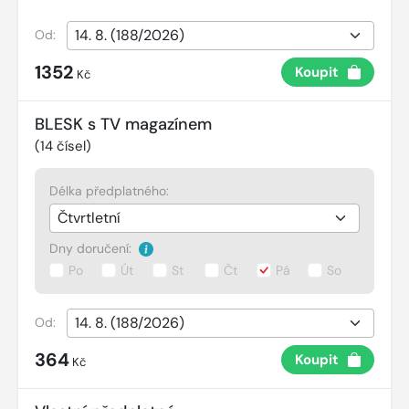
Od:
1352
Koupit
Kč
BLESK s TV magazínem
(
14
čísel)
Délka předplatného:
Dny doručení:
Po
Út
St
Čt
Pá
So
Od:
364
Koupit
Kč