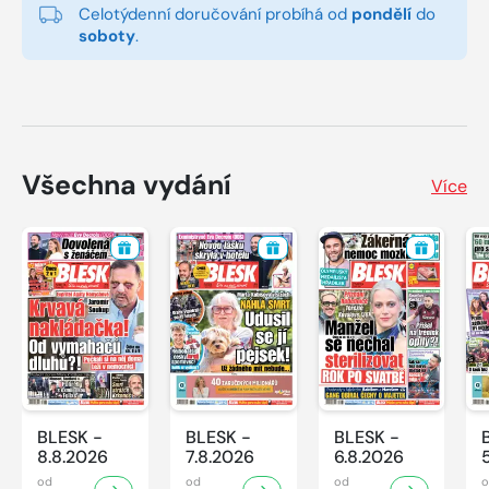
Celotýdenní doručování probíhá od
pondělí
do
soboty
.
Všechna vydání
Více
BLESK -
BLESK -
BLESK -
8.8.2026
7.8.2026
6.8.2026
od
od
od