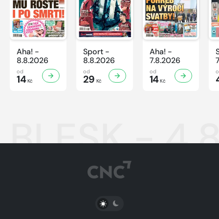
Aha! -
Sport -
Aha! -
8.8.2026
8.8.2026
7.8.2026
od
od
od
14
29
14
Kč
Kč
Kč
BLESK - 4.
PŘEPNOUT SVĚTLÝ/TMAVÝ REŽIM