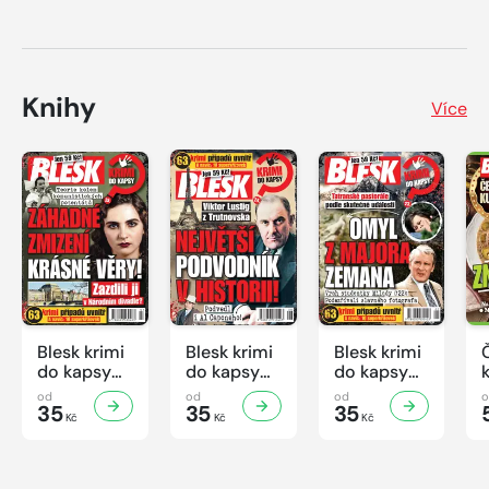
Knihy
Více
Blesk krimi
Blesk krimi
Blesk krimi
do kapsy
do kapsy
do kapsy
č.7/2026
č.6/2026
č.5/2026
od
od
od
35
35
35
Kč
Kč
Kč