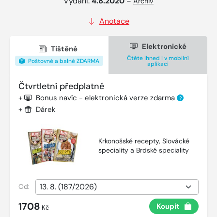
Vydání:
4.8.2020
–
Archiv
Anotace
Elektronické
Tištěné
Čtěte ihned i v mobilní
Poštovné a balné ZDARMA
aplikaci
Čtvrtletní předplatné
+
Bonus navíc - elektronická verze zdarma
?
+
Dárek
Krkonošské recepty, Slovácké
speciality a Brdské speciality
Od:
1708
Koupit
Kč