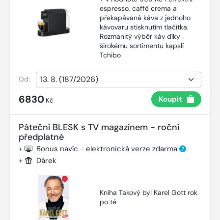
espresso, caffè crema a
překapávaná káva z jednoho
kávovaru stisknutím tlačítka.
Rozmanitý výběr káv díky
širokému sortimentu kapslí
Tchibo
Od:
6830
Koupit
Kč
Páteční BLESK s TV magazínem - roční
předplatné
+
Bonus navíc - elektronická verze zdarma
?
+
Dárek
Kniha Takový byl Karel Gott rok
po té