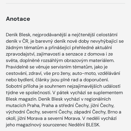
Anotace
Deník Blesk, nejprodávanější a nejčtenější celostátní
deník v ČR, je barevný deník nové doby nevyhýbající se
žádným tématům a přinášející přehledné aktuální
zpravodajství, zajímavosti a senzace z domova i ze
světa, doplněné rozsáhlým obrazovým materiálem.
Pravidelně se věnuje servisním tématům, jako je
cestování, zdraví, vše pro ženy, auto-moto, vzdělávání
nebo bydlení, články jsou plné rad a doporučení.
Sobotní příloha je souhrnem nejzajímavějších událostí
týdne ve společnosti. V pátek vychází se suplementem
Blesk magazín. Deník Blesk vychází v regionálních
mutacích Praha, Praha a střední Čechy, jižní Čechy,
východní Čechy, severní Čechy, západní Čechy, Brno a
okolí, jižní Morava a severní Morava. V neděli vychází
jeho magazínový sourozenec Nedělní BLESK.