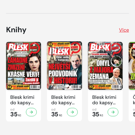
Knihy
Více
Blesk krimi
Blesk krimi
Blesk krimi
do kapsy
do kapsy
do kapsy
č.7/2026
č.6/2026
č.5/2026
od
od
od
35
35
35
Kč
Kč
Kč