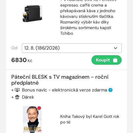
espresso, caffè crema a
překapávaná káva z jednoho
kávovaru stisknutím tlačítka.
Rozmanitý výběr káv díky
širokému sortimentu kapslí
Tchibo
Od:
6830
Koupit
Kč
Páteční BLESK s TV magazínem - roční
předplatné
+
Bonus navíc - elektronická verze zdarma
?
+
Dárek
Kniha Takový byl Karel Gott rok
po té