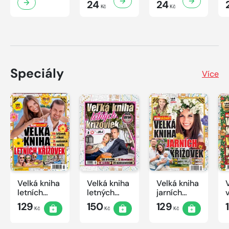
24
24
Kč
Kč
Speciály
Více
Velká kniha
Velká kniha
Velká kniha
letních
letných
jarních
křížovek
krížoviek s
křížovek
129
150
129
Kč
Kč
Kč
2026
TV JOJ
2026
2026