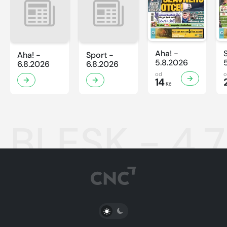
Aha! -
Aha! -
Sport -
5.8.2026
6.8.2026
6.8.2026
od
14
Kč
BLESK - 4.
PŘEPNOUT SVĚTLÝ/TMAVÝ REŽIM