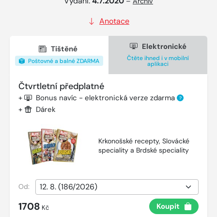
Vydání:
4.7.2020
–
Archiv
Anotace
Elektronické
Tištěné
Čtěte ihned i v mobilní
Poštovné a balné ZDARMA
aplikaci
Čtvrtletní předplatné
+
Bonus navíc - elektronická verze zdarma
?
+
Dárek
Krkonošské recepty, Slovácké
speciality a Brdské speciality
Od:
1708
Koupit
Kč