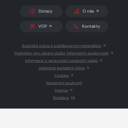
Dotazy
O nás
VOP
Kontakty
Autorská práva k publikovaným materiálům
Podmínky pro užívání služby informační společnosti
Informace o zpracování osobních údajů
Jednotná kontaktní místa
Cookies
Nastavení soukromí
Inzerce
Redakce
© 2026 Copyright
CZECH NEWS CENTER a.s.
a dodavatelé
obsahu