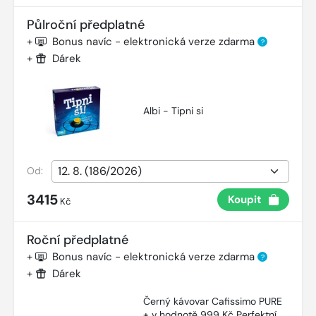
Půlroční předplatné
+
Bonus navíc - elektronická verze zdarma
?
+
Dárek
Albi - Tipni si
Od:
3415
Koupit
Kč
Roční předplatné
+
Bonus navíc - elektronická verze zdarma
?
+
Dárek
Černý kávovar Cafissimo PURE
+ v hodnotě 999 Kč Perfektní