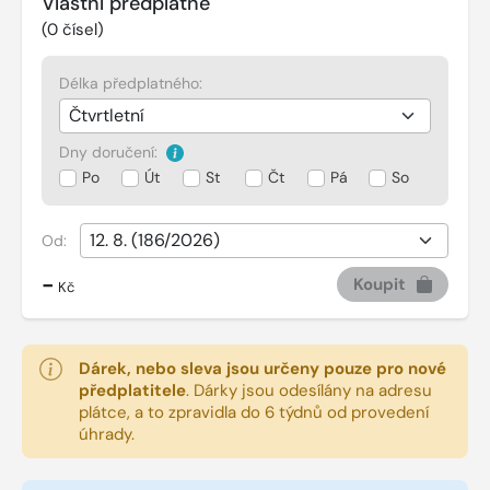
Vlastní předplatné
(
0
čísel)
Délka předplatného:
Dny doručení:
Po
Út
St
Čt
Pá
So
Od:
-
Koupit
Kč
Dárek, nebo sleva jsou určeny pouze pro nové
předplatitele
.
Dárky jsou odesílány na adresu
plátce, a to zpravidla do 6 týdnů od provedení
úhrady.