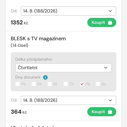
Od:
1352
Koupit
Kč
BLESK s TV magazínem
(
14
čísel)
Délka předplatného:
Dny doručení:
Po
Út
St
Čt
Pá
So
Od:
364
Koupit
Kč