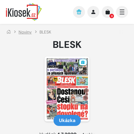
Přejít na hlavní obsah
0
Noviny
BLESK
BLESK
Ukázka