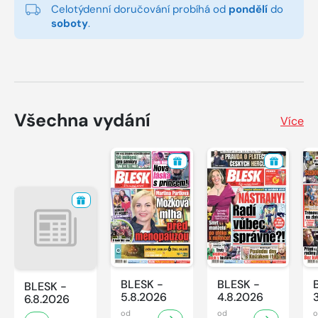
Celotýdenní doručování probíhá od
pondělí
do
soboty
.
Všechna vydání
Více
BLESK -
BLESK -
BLESK -
5.8.2026
4.8.2026
6.8.2026
od
od