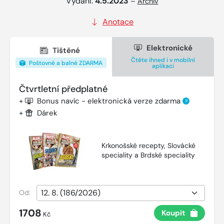
Vydání:
4.5.2023
–
Archiv
Anotace
Elektronické
Tištěné
Čtěte ihned i v mobilní
Poštovné a balné ZDARMA
aplikaci
Čtvrtletní předplatné
+
Bonus navíc - elektronická verze zdarma
?
+
Dárek
Krkonošské recepty, Slovácké
speciality a Brdské speciality
Od:
1708
Koupit
Kč