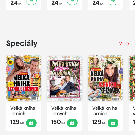
24
24
24
Kč
Kč
Kč
Speciály
Více
Velká kniha
Velká kniha
Velká kniha
letních
letných
jarních
křížovek
krížoviek s
křížovek
129
150
129
Kč
Kč
Kč
2026
TV JOJ
2026
2026