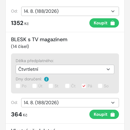
Od:
1352
Koupit
Kč
BLESK s TV magazínem
(
14
čísel)
Délka předplatného:
Dny doručení:
Po
Út
St
Čt
Pá
So
Od:
364
Koupit
Kč