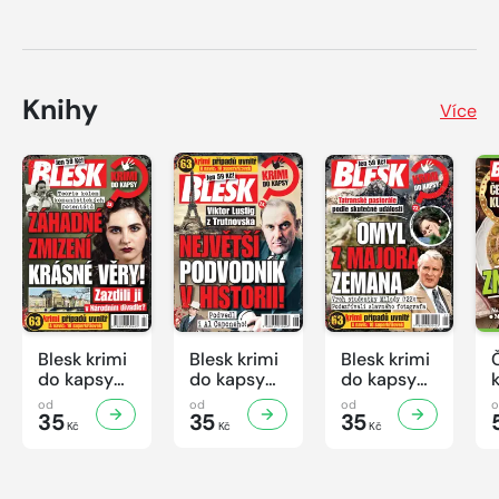
Knihy
Více
Blesk krimi
Blesk krimi
Blesk krimi
do kapsy
do kapsy
do kapsy
č.7/2026
č.6/2026
č.5/2026
od
od
od
35
35
35
Kč
Kč
Kč