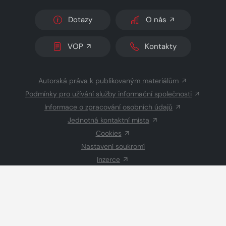
Dotazy
O nás
VOP
Kontakty
Autorská práva k publikovaným materiálům
Podmínky pro užívání služby informační společnosti
Informace o zpracování osobních údajů
Jednotná kontaktní místa
Cookies
Nastavení soukromí
Inzerce
Redakce
© 2026 Copyright
CZECH NEWS CENTER a.s.
a dodavatelé
obsahu