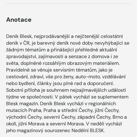
Anotace
Deník Blesk, nejprodávanější a nejčtenější celostátní
deník v ČR, je barevný deník nové doby nevyhýbající se
žádným tématům a přinášející přehledné aktuální
zpravodajství, zajímavosti a senzace z domova i ze
světa, doplněné rozsáhlým obrazovým materiálem.
Pravidelně se věnuje servisním tématům, jako je
cestování, zdraví, vše pro ženy, auto-moto, vzdělávání
nebo bydlení, články jsou plné rad a doporučení.
Sobotní příloha je souhrnem nejzajímavějších událostí
týdne ve společnosti. V pátek vychází se suplementem
Blesk magazín. Deník Blesk vychází v regionálních
mutacích Praha, Praha a střední Čechy, jižní Čechy,
východní Čechy, severní Čechy, západní Čechy, Brno a
okolí, jižní Morava a severní Morava. V neděli vychází
jeho magazínový sourozenec Nedělní BLESK.