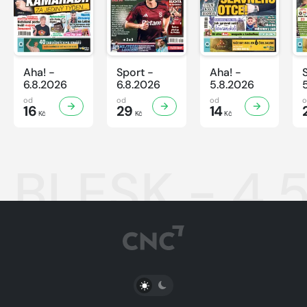
Aha! -
Sport -
Aha! -
6.8.2026
6.8.2026
5.8.2026
od
od
od
16
29
14
Kč
Kč
Kč
BLESK - 4.
PŘEPNOUT SVĚTLÝ/TMAVÝ REŽIM