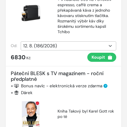
espresso, caffè crema a
překapávaná káva z jednoho
kávovaru stisknutím tlačítka.
Rozmanitý výběr káv díky
širokému sortimentu kapslí
Tchibo
Od:
6830
Koupit
Kč
Páteční BLESK s TV magazínem - roční
předplatné
+
Bonus navíc - elektronická verze zdarma
?
+
Dárek
Kniha Takový byl Karel Gott rok
po té