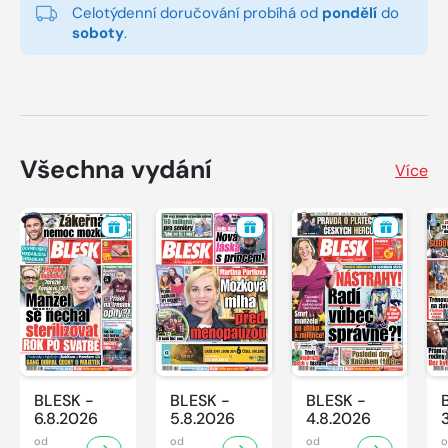
Celotýdenní doručování probíhá od
pondělí
do
soboty
.
Všechna vydání
Více
BLESK -
BLESK -
BLESK -
6.8.2026
5.8.2026
4.8.2026
od
od
od