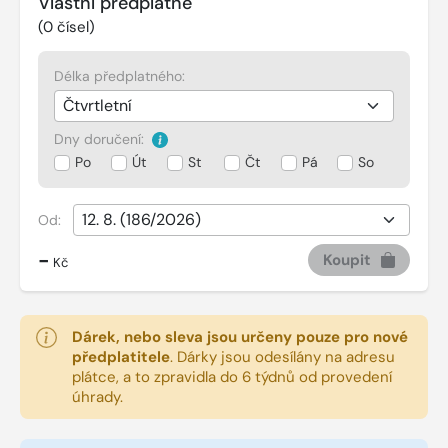
Vlastní předplatné
(
0
čísel)
Délka předplatného:
Dny doručení:
Po
Út
St
Čt
Pá
So
Od:
-
Koupit
Kč
Dárek, nebo sleva jsou určeny pouze pro nové
předplatitele
.
Dárky jsou odesílány na adresu
plátce, a to zpravidla do 6 týdnů od provedení
úhrady.