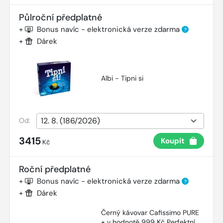
Půlroční předplatné
+
Bonus navíc - elektronická verze zdarma
?
+
Dárek
Albi - Tipni si
Od:
3415
Koupit
Kč
Roční předplatné
+
Bonus navíc - elektronická verze zdarma
?
+
Dárek
Černý kávovar Cafissimo PURE
+ v hodnotě 999 Kč Perfektní