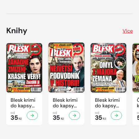
Knihy
Více
Blesk krimi
Blesk krimi
Blesk krimi
do kapsy
do kapsy
do kapsy
č.7/2026
č.6/2026
č.5/2026
od
od
od
35
35
35
Kč
Kč
Kč