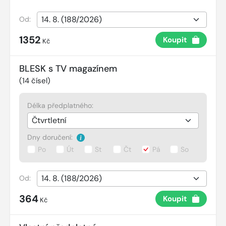
Od:
1352
Koupit
Kč
BLESK s TV magazínem
(
14
čísel)
Délka předplatného:
Dny doručení:
Po
Út
St
Čt
Pá
So
Od:
364
Koupit
Kč