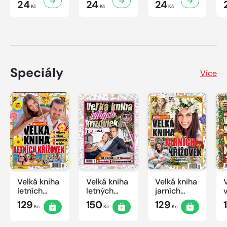
24
24
24
Kč
Kč
Kč
Speciály
Více
Velká kniha
Velká kniha
Velká kniha
letních
letných
jarních
křížovek
krížoviek s
křížovek
129
150
129
Kč
Kč
Kč
2026
TV JOJ
2026
2026