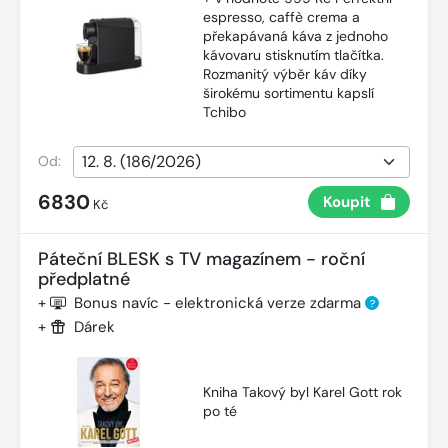
espresso, caffè crema a
překapávaná káva z jednoho
kávovaru stisknutím tlačítka.
Rozmanitý výběr káv díky
širokému sortimentu kapslí
Tchibo
Od:
6830
Koupit
Kč
Páteční BLESK s TV magazínem - roční
předplatné
+
Bonus navíc - elektronická verze zdarma
?
+
Dárek
Kniha Takový byl Karel Gott rok
po té