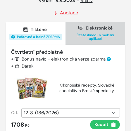
Vydání:
4.4.2023
–
Archiv
Anotace
Elektronické
Tištěné
Čtěte ihned i v mobilní
Poštovné a balné ZDARMA
aplikaci
Čtvrtletní předplatné
+
Bonus navíc - elektronická verze zdarma
?
+
Dárek
Krkonošské recepty, Slovácké
speciality a Brdské speciality
Od:
1708
Koupit
Kč