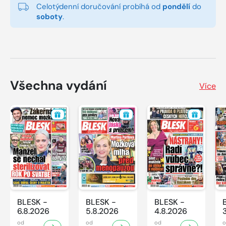
Celotýdenní doručování probíhá od
pondělí
do
soboty
.
Všechna vydání
Více
BLESK -
BLESK -
BLESK -
6.8.2026
5.8.2026
4.8.2026
od
od
od