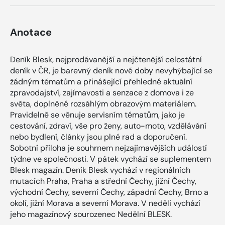
Anotace
Deník Blesk, nejprodávanější a nejčtenější celostátní
deník v ČR, je barevný deník nové doby nevyhýbající se
žádným tématům a přinášející přehledné aktuální
zpravodajství, zajímavosti a senzace z domova i ze
světa, doplněné rozsáhlým obrazovým materiálem.
Pravidelně se věnuje servisním tématům, jako je
cestování, zdraví, vše pro ženy, auto-moto, vzdělávání
nebo bydlení, články jsou plné rad a doporučení.
Sobotní příloha je souhrnem nejzajímavějších událostí
týdne ve společnosti. V pátek vychází se suplementem
Blesk magazín. Deník Blesk vychází v regionálních
mutacích Praha, Praha a střední Čechy, jižní Čechy,
východní Čechy, severní Čechy, západní Čechy, Brno a
okolí, jižní Morava a severní Morava. V neděli vychází
jeho magazínový sourozenec Nedělní BLESK.