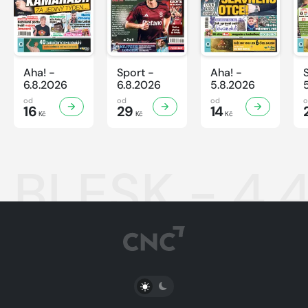
Aha! -
Sport -
Aha! -
6.8.2026
6.8.2026
5.8.2026
od
od
od
16
29
14
Kč
Kč
Kč
BLESK - 4.
PŘEPNOUT SVĚTLÝ/TMAVÝ REŽIM