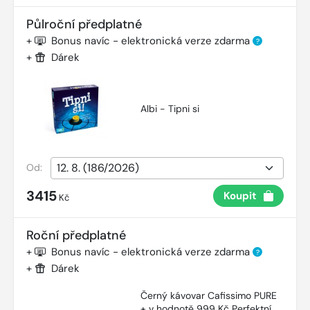
Půlroční předplatné
+
Bonus navíc - elektronická verze zdarma
?
+
Dárek
Albi - Tipni si
Od:
3415
Koupit
Kč
Roční předplatné
+
Bonus navíc - elektronická verze zdarma
?
+
Dárek
Černý kávovar Cafissimo PURE
+ v hodnotě 999 Kč Perfektní