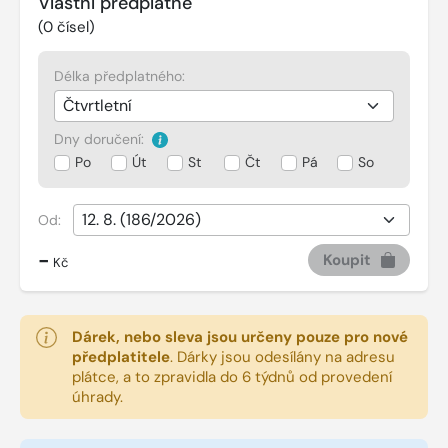
Vlastní předplatné
(
0
čísel)
Délka předplatného:
Dny doručení:
Po
Út
St
Čt
Pá
So
Od:
-
Koupit
Kč
Dárek, nebo sleva jsou určeny pouze pro nové
předplatitele
.
Dárky jsou odesílány na adresu
plátce, a to zpravidla do 6 týdnů od provedení
úhrady.