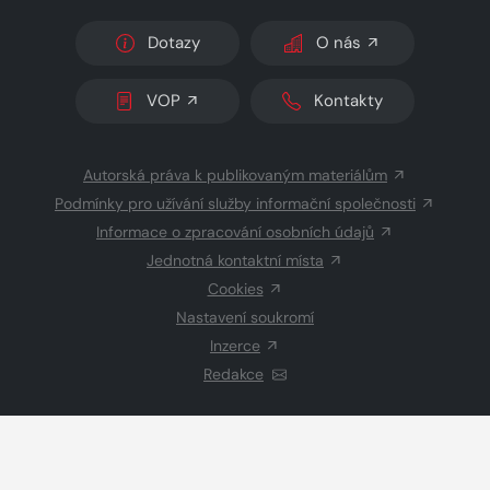
Dotazy
O nás
VOP
Kontakty
Autorská práva k publikovaným materiálům
Podmínky pro užívání služby informační společnosti
Informace o zpracování osobních údajů
Jednotná kontaktní místa
Cookies
Nastavení soukromí
Inzerce
Redakce
© 2026 Copyright
CZECH NEWS CENTER a.s.
a dodavatelé
obsahu