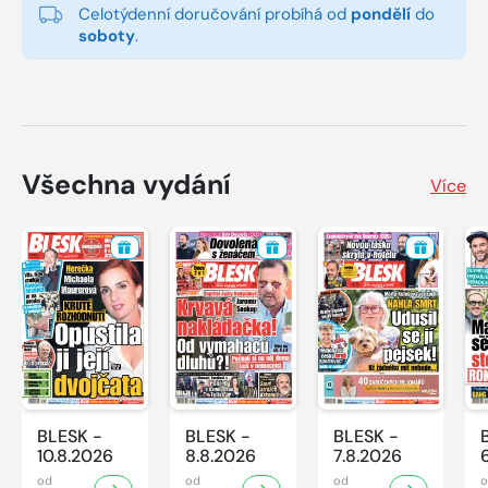
Celotýdenní doručování probíhá od
pondělí
do
soboty
.
Všechna vydání
Více
BLESK -
BLESK -
BLESK -
10.8.2026
8.8.2026
7.8.2026
od
od
od