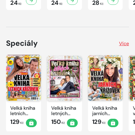
24
24
28
Kč
Kč
Kč
Speciály
Více
Velká kniha
Velká kniha
Velká kniha
letních
letných
jarních
křížovek
krížoviek s
křížovek
129
150
129
Kč
Kč
Kč
2026
TV JOJ
2026
2026