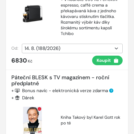
espresso, caffè crema a
překapávaná káva z jednoho
kávovaru stisknutím tlačítka.
Rozmanitý výběr káv díky
širokému sortimentu kapslí
Tchibo
Od:
6830
Koupit
Kč
Páteční BLESK s TV magazínem - roční
předplatné
+
Bonus navíc - elektronická verze zdarma
?
+
Dárek
Kniha Takový byl Karel Gott rok
po té