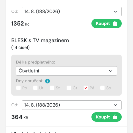
Od:
1352
Koupit
Kč
BLESK s TV magazínem
(
14
čísel)
Délka předplatného:
Dny doručení:
Po
Út
St
Čt
Pá
So
Od:
364
Koupit
Kč