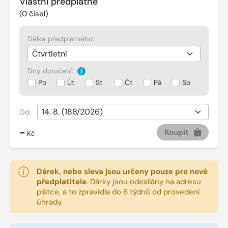
Vlastní předplatné
(
0
čísel)
Délka předplatného:
Dny doručení:
Po
Út
St
Čt
Pá
So
Od:
-
Koupit
Kč
Dárek, nebo sleva jsou určeny pouze pro nové
předplatitele
.
Dárky jsou odesílány na adresu
plátce, a to zpravidla do 6 týdnů od provedení
úhrady.