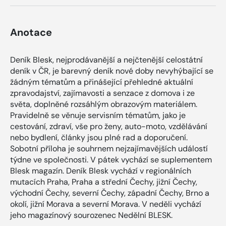
Anotace
Deník Blesk, nejprodávanější a nejčtenější celostátní
deník v ČR, je barevný deník nové doby nevyhýbající se
žádným tématům a přinášející přehledné aktuální
zpravodajství, zajímavosti a senzace z domova i ze
světa, doplněné rozsáhlým obrazovým materiálem.
Pravidelně se věnuje servisním tématům, jako je
cestování, zdraví, vše pro ženy, auto-moto, vzdělávání
nebo bydlení, články jsou plné rad a doporučení.
Sobotní příloha je souhrnem nejzajímavějších událostí
týdne ve společnosti. V pátek vychází se suplementem
Blesk magazín. Deník Blesk vychází v regionálních
mutacích Praha, Praha a střední Čechy, jižní Čechy,
východní Čechy, severní Čechy, západní Čechy, Brno a
okolí, jižní Morava a severní Morava. V neděli vychází
jeho magazínový sourozenec Nedělní BLESK.