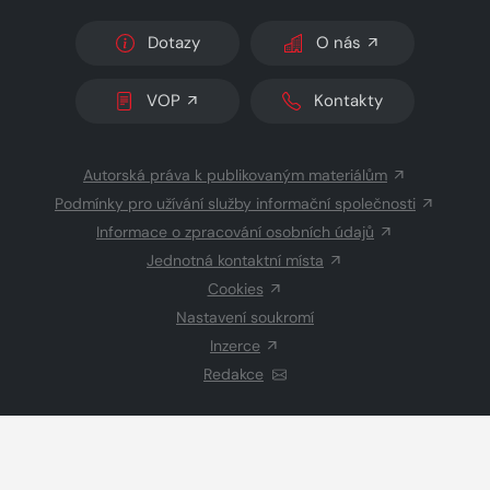
Dotazy
O nás
VOP
Kontakty
Autorská práva k publikovaným materiálům
Podmínky pro užívání služby informační společnosti
Informace o zpracování osobních údajů
Jednotná kontaktní místa
Cookies
Nastavení soukromí
Inzerce
Redakce
© 2026 Copyright
CZECH NEWS CENTER a.s.
a dodavatelé
obsahu