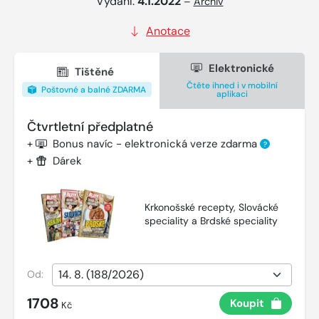
Vydání:
4.1.2022
–
Archiv
Anotace
Elektronické
Tištěné
Čtěte ihned i v mobilní
Poštovné a balné ZDARMA
aplikaci
Čtvrtletní předplatné
+
Bonus navíc - elektronická verze zdarma
?
+
Dárek
Krkonošské recepty, Slovácké
speciality a Brdské speciality
Od:
1708
Koupit
Kč