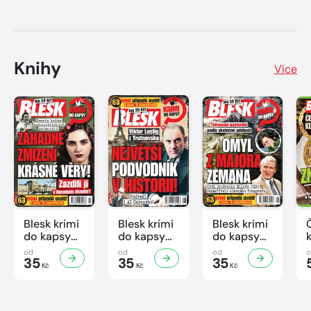
Knihy
Více
Blesk krimi
Blesk krimi
Blesk krimi
do kapsy
do kapsy
do kapsy
č.7/2026
č.6/2026
č.5/2026
od
od
od
35
35
35
Kč
Kč
Kč