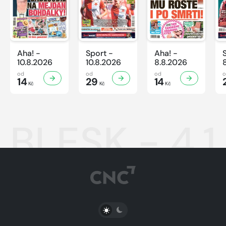
Aha! -
Sport -
Aha! -
10.8.2026
10.8.2026
8.8.2026
od
od
od
14
29
14
Kč
Kč
Kč
BLESK - 4.1
PŘEPNOUT SVĚTLÝ/TMAVÝ REŽIM