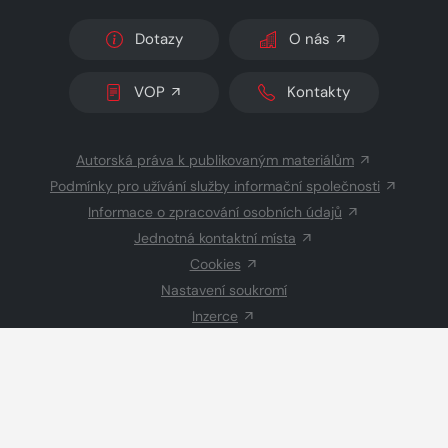
Dotazy
O nás
VOP
Kontakty
Autorská práva k publikovaným materiálům
Podmínky pro užívání služby informační společnosti
Informace o zpracování osobních údajů
Jednotná kontaktní místa
Cookies
Nastavení soukromí
Inzerce
Redakce
© 2026 Copyright
CZECH NEWS CENTER a.s.
a dodavatelé
obsahu