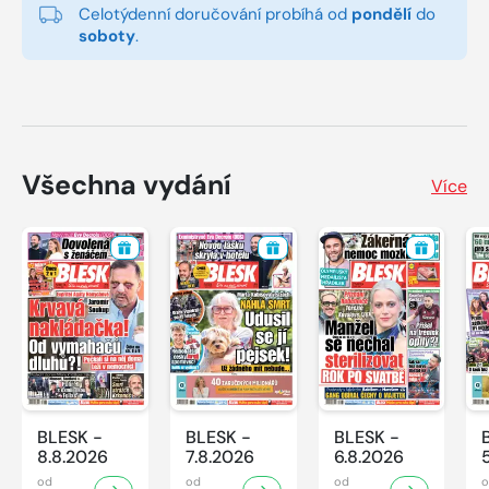
Celotýdenní doručování probíhá od
pondělí
do
soboty
.
Všechna vydání
Více
BLESK -
BLESK -
BLESK -
8.8.2026
7.8.2026
6.8.2026
od
od
od