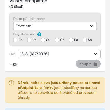
Vlastní předplatné
(
0
čísel)
Délka předplatného:
Dny doručení:
Po
Út
St
Čt
Pá
So
Od:
-
Koupit
Kč
Dárek, nebo sleva jsou určeny pouze pro nové
předplatitele
.
Dárky jsou odesílány na adresu
plátce, a to zpravidla do 6 týdnů od provedení
úhrady.