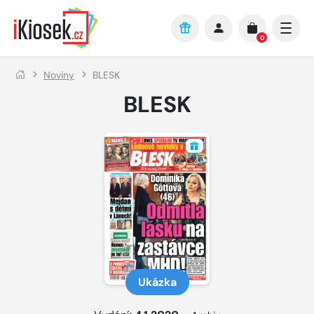
Přejít na hlavní obsah
0
Noviny
BLESK
BLESK
Ukázka