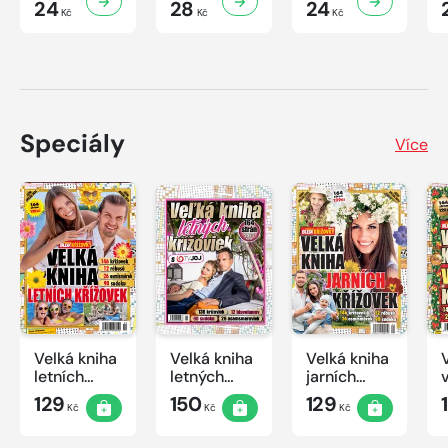
24
28
24
Kč
Kč
Kč
Speciály
Více
Velká kniha
Velká kniha
Velká kniha
letních
letných
jarních
křížovek
krížoviek s
křížovek
129
150
129
Kč
Kč
Kč
2026
TV JOJ
2026
2026