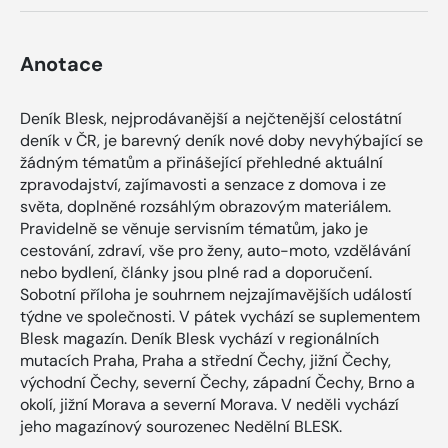
Anotace
Deník Blesk, nejprodávanější a nejčtenější celostátní
deník v ČR, je barevný deník nové doby nevyhýbající se
žádným tématům a přinášející přehledné aktuální
zpravodajství, zajímavosti a senzace z domova i ze
světa, doplněné rozsáhlým obrazovým materiálem.
Pravidelně se věnuje servisním tématům, jako je
cestování, zdraví, vše pro ženy, auto-moto, vzdělávání
nebo bydlení, články jsou plné rad a doporučení.
Sobotní příloha je souhrnem nejzajímavějších událostí
týdne ve společnosti. V pátek vychází se suplementem
Blesk magazín. Deník Blesk vychází v regionálních
mutacích Praha, Praha a střední Čechy, jižní Čechy,
východní Čechy, severní Čechy, západní Čechy, Brno a
okolí, jižní Morava a severní Morava. V neděli vychází
jeho magazínový sourozenec Nedělní BLESK.