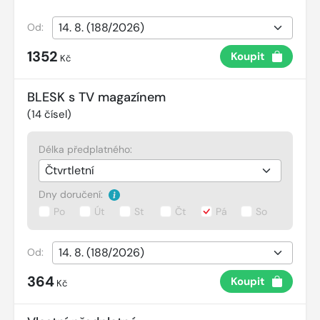
Od:
1352
Koupit
Kč
BLESK s TV magazínem
(
14
čísel)
Délka předplatného:
Dny doručení:
Po
Út
St
Čt
Pá
So
Od:
364
Koupit
Kč