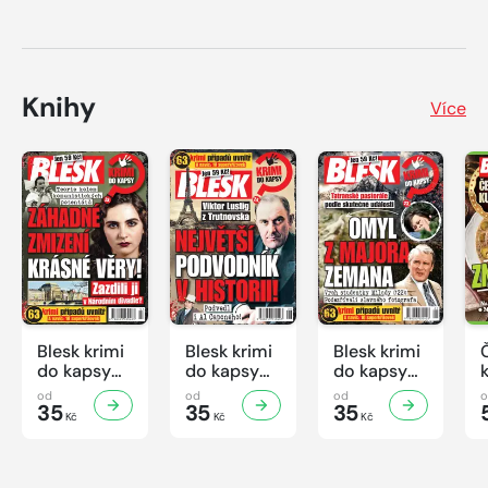
Knihy
Více
Blesk krimi
Blesk krimi
Blesk krimi
do kapsy
do kapsy
do kapsy
č.7/2026
č.6/2026
č.5/2026
od
od
od
35
35
35
Kč
Kč
Kč