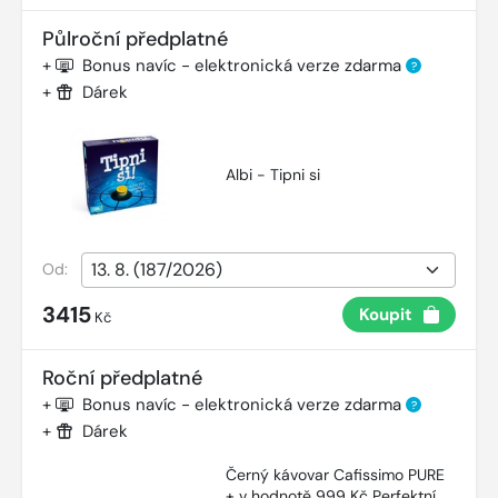
Půlroční předplatné
+
Bonus navíc - elektronická verze zdarma
?
+
Dárek
Albi - Tipni si
Od:
3415
Koupit
Kč
Roční předplatné
+
Bonus navíc - elektronická verze zdarma
?
+
Dárek
Černý kávovar Cafissimo PURE
+ v hodnotě 999 Kč Perfektní