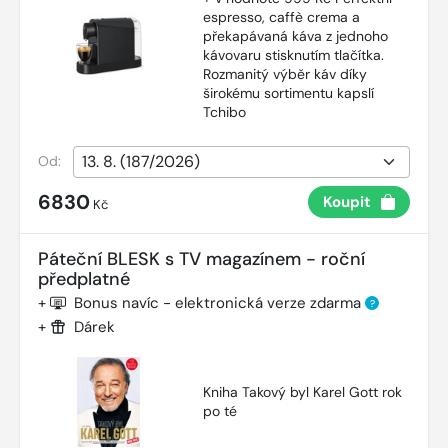
espresso, caffè crema a
překapávaná káva z jednoho
kávovaru stisknutím tlačítka.
Rozmanitý výběr káv díky
širokému sortimentu kapslí
Tchibo
Od:
6830
Koupit
Kč
Páteční BLESK s TV magazínem - roční
předplatné
+
Bonus navíc - elektronická verze zdarma
?
+
Dárek
Kniha Takový byl Karel Gott rok
po té