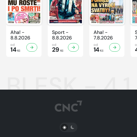
Aha! -
Sport -
Aha! -
8.8.2026
8.8.2026
7.8.2026
od
od
od
14
29
14
Kč
Kč
Kč
BLESK - 4.
PŘEPNOUT SVĚTLÝ/TMAVÝ REŽIM