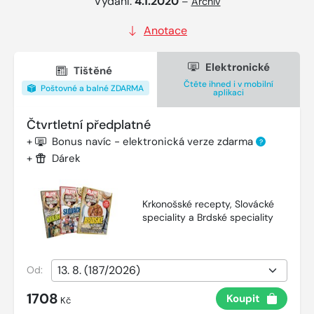
Vydání:
4.1.2020
–
Archiv
Anotace
Elektronické
Tištěné
Čtěte ihned i v mobilní
Poštovné a balné ZDARMA
aplikaci
Čtvrtletní předplatné
+
Bonus navíc - elektronická verze zdarma
?
+
Dárek
Krkonošské recepty, Slovácké
speciality a Brdské speciality
Od:
1708
Koupit
Kč