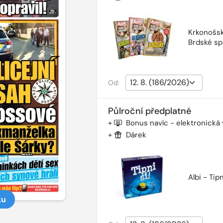
Krkonošsk
Brdské sp
Od:
Půlroční předplatné
+
Bonus navíc - elektronická
+
Dárek
Albi - Tipn
ku