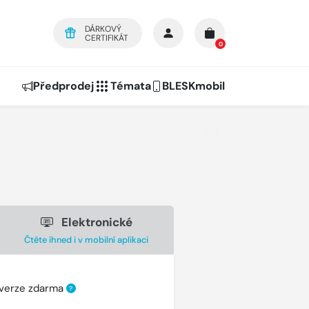
DÁRKOVÝ
CERTIFIKÁT
0
Předprodej
Témata
BLESKmobil
Elektronické
Čtěte ihned i v mobilní aplikaci
 verze zdarma
?