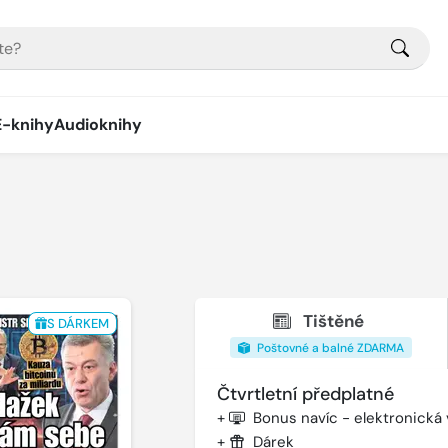
E-knihy
Audioknihy
Tištěné
S DÁRKEM
Poštovné a balné ZDARMA
Čtvrtletní předplatné
+
Bonus navíc - elektronická
+
Dárek