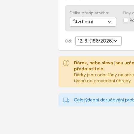
Délka předplatného:
Dny d
P
Od:
Dárek, nebo sleva jsou urč
předplatitele
.
Dárky jsou odesílány na adres
týdnů od provedení úhrady.
Celotýdenní doručování pro