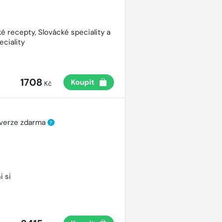
é recepty, Slovácké speciality a
eciality
1708
Koupit
Kč
 verze zdarma
?
i si