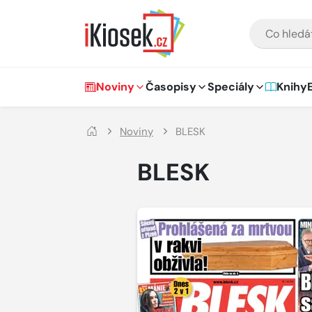
Přejít na hlavní obsah
VYHLEDÁVÁNÍ
Hlavní navigace
Noviny
Časopisy
Speciály
Knihy
Noviny
BLESK
BLESK