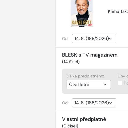
Kniha Tako
Od:
BLESK s TV magazínem
(
14
čísel)
Délka předplatného:
Dny d
P
Od:
Vlastní předplatné
(
0
čísel)