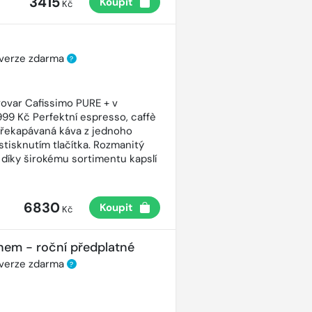
3415
Koupit
Kč
 verze zdarma
?
ovar Cafissimo PURE + v
99 Kč Perfektní espresso, caffè
řekapávaná káva z jednoho
stisknutím tlačítka. Rozmanitý
 díky širokému sortimentu kapslí
6830
Koupit
Kč
nem - roční předplatné
 verze zdarma
?