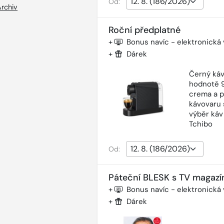
Od:
Archiv
Roční předplatné
+
Bonus navíc - elektronická
+
Dárek
Černý káv
hodnotě 9
crema a p
kávovaru 
výběr káv
Tchibo
Od:
Páteční BLESK s TV magazí
+
Bonus navíc - elektronická
+
Dárek