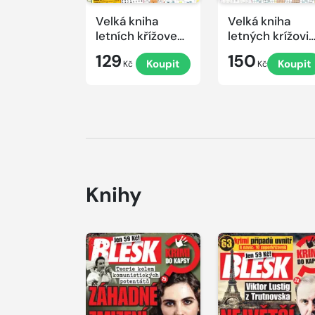
Velká kniha
Velká kniha
letních křížovek
letných krížovi
2026
s TV JOJ 2026
129
150
Koupit
Koupit
Kč
Kč
Knihy