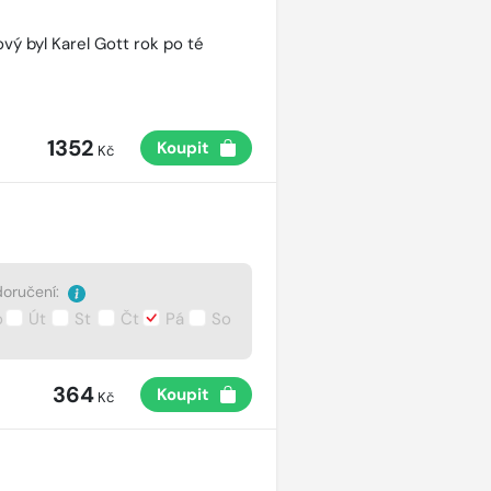
vý byl Karel Gott rok po té
1352
Koupit
Kč
oručení:
o
Út
St
Čt
Pá
So
364
Koupit
Kč