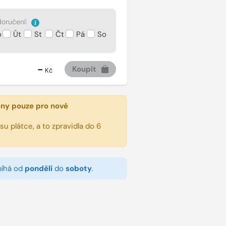
oručení:
o
Út
St
Čt
Pá
So
-
Koupit
Kč
eny pouze pro nové
u plátce, a to zpravidla do 6
bíhá od
pondělí
do
soboty
.