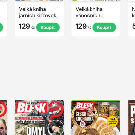
Velká kniha
Velká kniha
N
ek
jarních křížovek
vánočních
k
2026
křížovek 2025
e
129
129
Koupit
Koupit
Kč
Kč