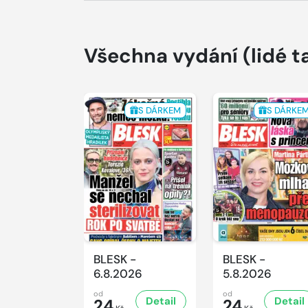
Všechna vydání
(lidé t
S DÁRKEM
S DÁRKE
BLESK -
BLESK -
6.8.2026
5.8.2026
od
od
Detail
Detail
24
24