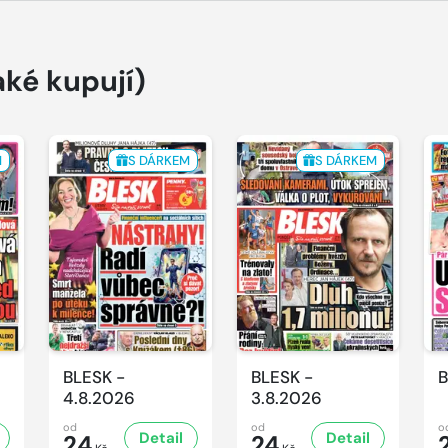
aké kupují)
M
S DÁRKEM
S DÁRKEM
BLESK -
BLESK -
B
4.8.2026
3.8.2026
od
od
o
Detail
Detail
24
24