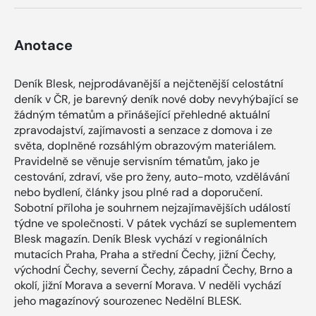
Anotace
Deník Blesk, nejprodávanější a nejčtenější celostátní
deník v ČR, je barevný deník nové doby nevyhýbající se
žádným tématům a přinášející přehledné aktuální
zpravodajství, zajímavosti a senzace z domova i ze
světa, doplněné rozsáhlým obrazovým materiálem.
Pravidelně se věnuje servisním tématům, jako je
cestování, zdraví, vše pro ženy, auto-moto, vzdělávání
nebo bydlení, články jsou plné rad a doporučení.
Sobotní příloha je souhrnem nejzajímavějších událostí
týdne ve společnosti. V pátek vychází se suplementem
Blesk magazín. Deník Blesk vychází v regionálních
mutacích Praha, Praha a střední Čechy, jižní Čechy,
východní Čechy, severní Čechy, západní Čechy, Brno a
okolí, jižní Morava a severní Morava. V neděli vychází
jeho magazínový sourozenec Nedělní BLESK.