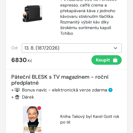
espresso, caffè crema a
překapávaná káva z jednoho
kávovaru stisknutím tlačítka.
Rozmanitý výběr káv díky
širokému sortimentu kapslí
Tchibo
Od:
6830
Koupit
Kč
Páteční BLESK s TV magazínem - roční
předplatné
+
Bonus navíc - elektronická verze zdarma
?
+
Dárek
Kniha Takový byl Karel Gott rok
po té