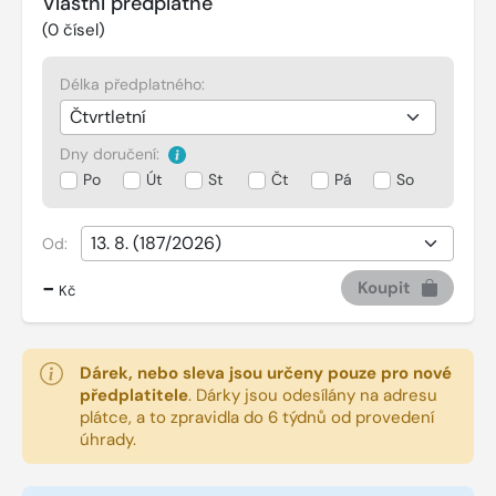
Vlastní předplatné
(
0
čísel)
Délka předplatného:
Dny doručení:
Po
Út
St
Čt
Pá
So
Od:
-
Koupit
Kč
Dárek, nebo sleva jsou určeny pouze pro nové
předplatitele
.
Dárky jsou odesílány na adresu
plátce, a to zpravidla do 6 týdnů od provedení
úhrady.