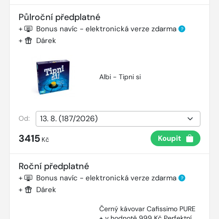
Půlroční předplatné
+
Bonus navíc - elektronická verze zdarma
?
+
Dárek
Albi - Tipni si
Od:
3415
Koupit
Kč
Roční předplatné
+
Bonus navíc - elektronická verze zdarma
?
+
Dárek
Černý kávovar Cafissimo PURE
+ v hodnotě 999 Kč Perfektní