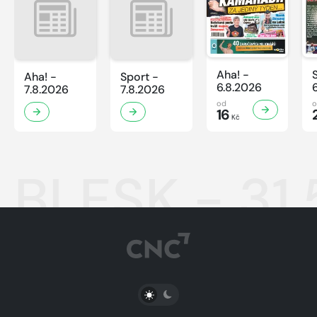
Aha! -
Aha! -
Sport -
6.8.2026
7.8.2026
7.8.2026
od
16
Kč
BLESK - 31
PŘEPNOUT SVĚTLÝ/TMAVÝ REŽIM