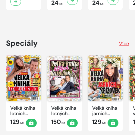
24
24
Kč
Kč
Speciály
Více
Velká kniha
Velká kniha
Velká kniha
letních
letných
jarních
křížovek
krížoviek s
křížovek
129
150
129
Kč
Kč
Kč
2026
TV JOJ
2026
2026