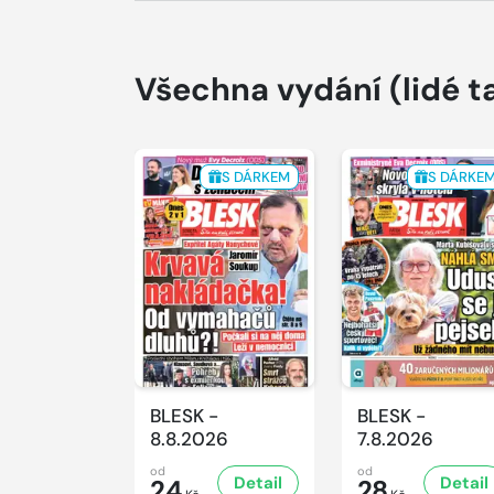
Všechna vydání
(lidé t
S DÁRKEM
S DÁRKE
BLESK -
BLESK -
8.8.2026
7.8.2026
od
od
Detail
Detail
24
28