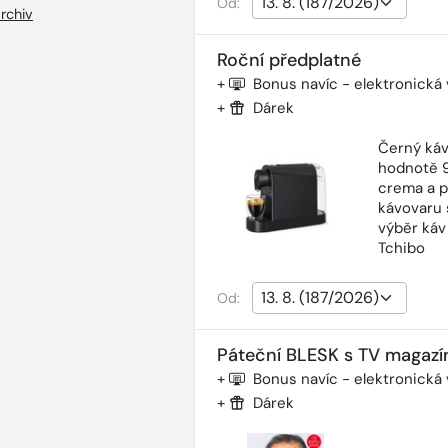
Od:
rchiv
Roční předplatné
+
Bonus navíc - elektronická
+
Dárek
Černý káv
hodnotě 9
crema a p
kávovaru 
výběr káv
Tchibo
Od:
Páteční BLESK s TV magazí
+
Bonus navíc - elektronická
+
Dárek