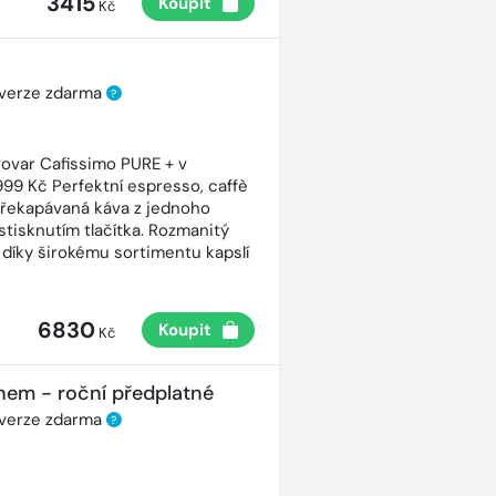
3415
Koupit
Kč
 verze zdarma
?
ovar Cafissimo PURE + v
99 Kč Perfektní espresso, caffè
řekapávaná káva z jednoho
stisknutím tlačítka. Rozmanitý
 díky širokému sortimentu kapslí
6830
Koupit
Kč
nem - roční předplatné
 verze zdarma
?