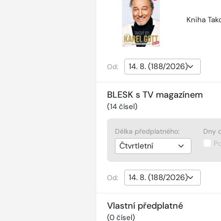
Kniha Tako
Od:
BLESK s TV magazínem
(
14
čísel)
Délka předplatného:
Dny d
P
Od:
Vlastní předplatné
(
0
čísel)