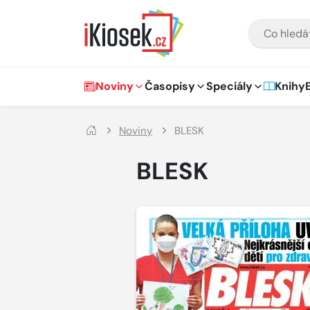
Přejít na hlavní obsah
VYHLEDÁVÁNÍ
Hlavní navigace
Noviny
Časopisy
Speciály
Knihy
Noviny
BLESK
BLESK