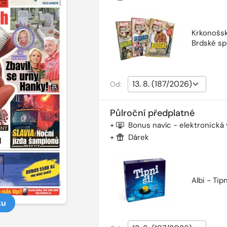
Krkonošsk
Brdské sp
Od:
Půlroční předplatné
+
Bonus navíc - elektronická
+
Dárek
Albi - Tipn
ku