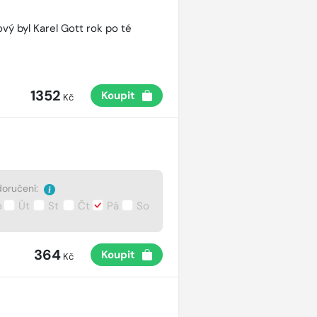
vý byl Karel Gott rok po té
1352
Koupit
Kč
oručení:
o
Út
St
Čt
Pá
So
364
Koupit
Kč