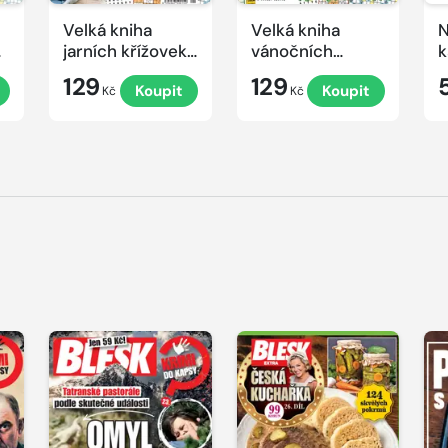
Velká kniha
Velká kniha
N
ek
jarních křížovek
vánočních
k
2026
křížovek 2025
e
129
129
Koupit
Koupit
Kč
Kč