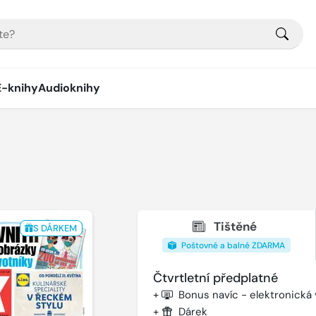
E-knihy
Audioknihy
Tištěné
S DÁRKEM
Poštovné a balné ZDARMA
Čtvrtletní předplatné
+
Bonus navíc - elektronická
+
Dárek