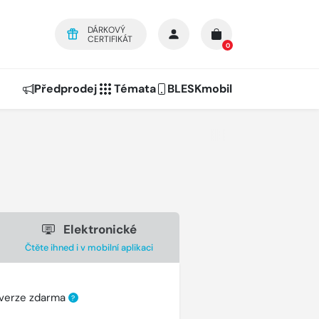
DÁRKOVÝ
CERTIFIKÁT
0
Předprodej
Témata
BLESKmobil
Elektronické
Čtěte ihned i v mobilní aplikaci
 verze zdarma
?