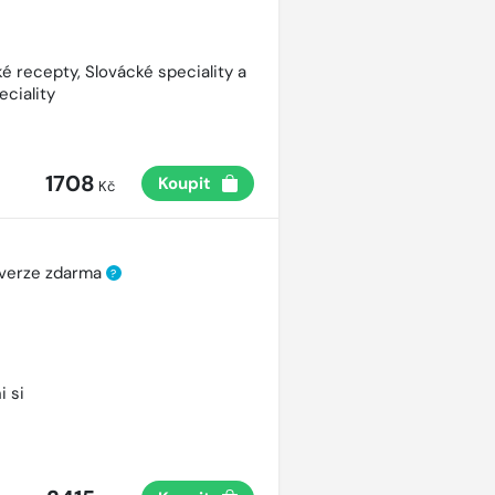
é recepty, Slovácké speciality a
eciality
1708
Koupit
Kč
 verze zdarma
?
i si