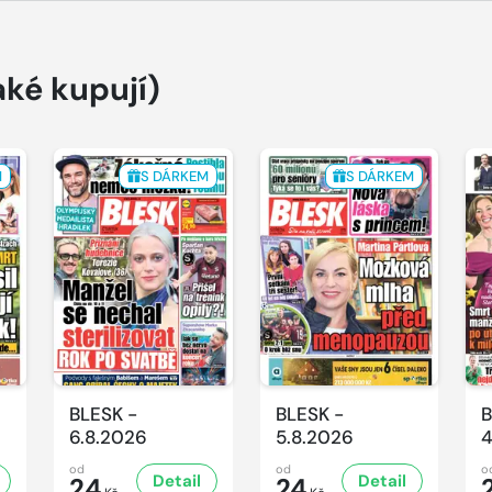
aké kupují)
M
S DÁRKEM
S DÁRKEM
BLESK -
BLESK -
B
6.8.2026
5.8.2026
4
od
od
o
Detail
Detail
24
24