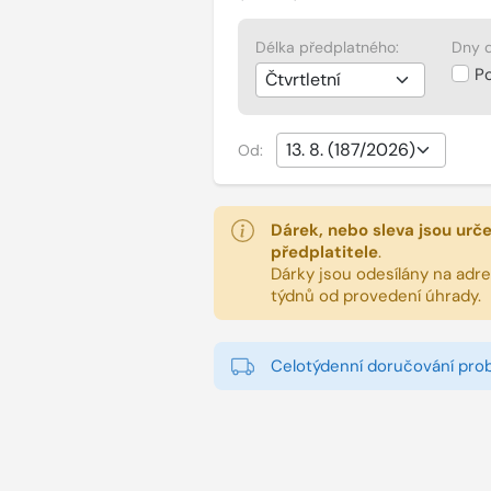
Délka předplatného:
Dny d
P
Od:
Dárek, nebo sleva jsou urč
předplatitele
.
Dárky jsou odesílány na adres
týdnů od provedení úhrady.
Celotýdenní doručování pro