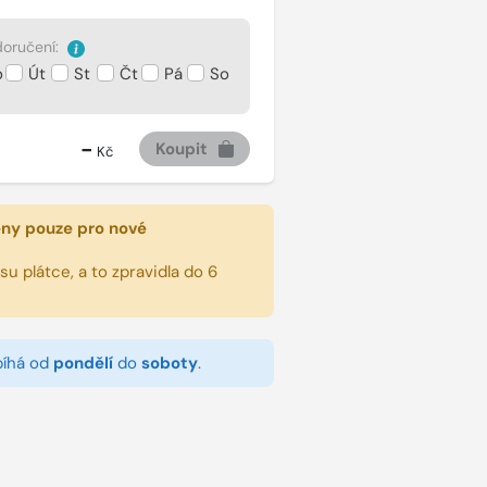
oručení:
o
Út
St
Čt
Pá
So
-
Koupit
Kč
eny pouze pro nové
u plátce, a to zpravidla do 6
bíhá od
pondělí
do
soboty
.