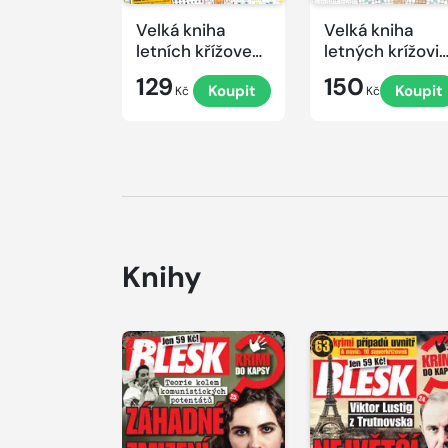
Velká kniha
Velká kniha
letních křížovek
letných krížovi
2026
s TV JOJ 2026
129
150
Koupit
Koupit
Kč
Kč
Knihy