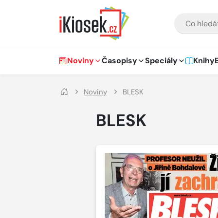
Přejít na hlavní obsah
VYHLEDÁVÁNÍ
Hlavní navigace
Noviny
Časopisy
Speciály
Knihy
Noviny
BLESK
BLESK