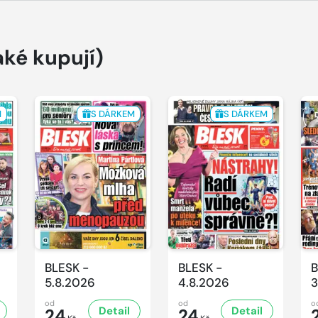
aké kupují)
M
S DÁRKEM
S DÁRKEM
BLESK -
BLESK -
B
5.8.2026
4.8.2026
3
od
od
o
Detail
Detail
24
24