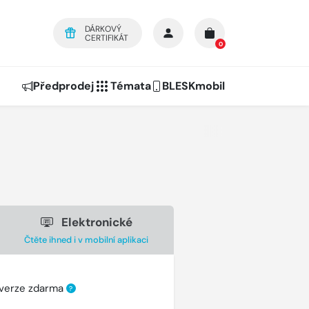
DÁRKOVÝ
CERTIFIKÁT
0
Předprodej
Témata
BLESKmobil
Elektronické
Čtěte ihned i v mobilní aplikaci
 verze zdarma
?