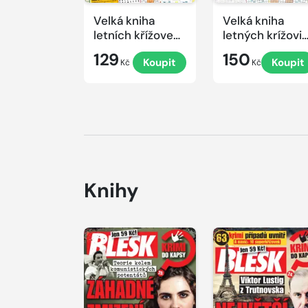
Velká kniha
Velká kniha
letních křížovek
letných krížovi
2026
s TV JOJ 2026
129
150
Koupit
Koupit
Kč
Kč
Knihy