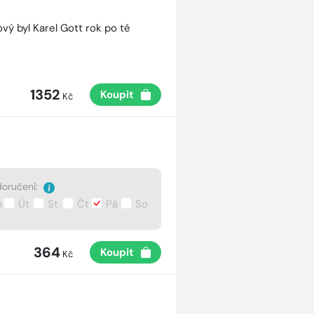
vý byl Karel Gott rok po té
1352
Koupit
Kč
oručení:
o
Út
St
Čt
Pá
So
364
Koupit
Kč