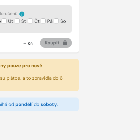
oručení:
o
Út
St
Čt
Pá
So
-
Koupit
Kč
eny pouze pro nové
u plátce, a to zpravidla do 6
bíhá od
pondělí
do
soboty
.