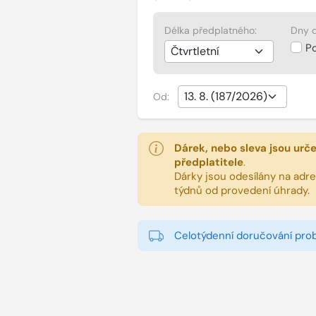
Délka předplatného:
Dny d
P
Od:
Dárek, nebo sleva jsou urč
předplatitele
.
Dárky jsou odesílány na adres
týdnů od provedení úhrady.
Celotýdenní doručování pro