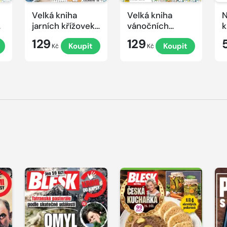
Velká kniha
Velká kniha
N
ek
jarních křížovek
vánočních
k
2026
křížovek 2025
e
129
129
Koupit
Koupit
Kč
Kč