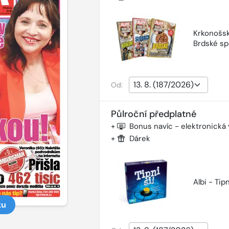
Krkonošsk
Brdské sp
Od:
Půlroční předplatné
+
Bonus navíc - elektronická
+
Dárek
Albi - Tipn
ku