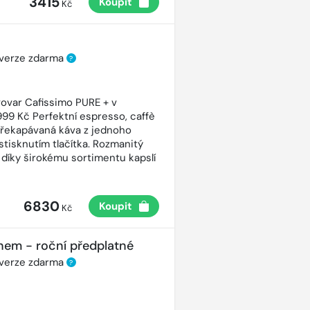
3415
Koupit
Kč
 verze zdarma
?
ovar Cafissimo PURE + v
99 Kč Perfektní espresso, caffè
řekapávaná káva z jednoho
stisknutím tlačítka. Rozmanitý
 díky širokému sortimentu kapslí
6830
Koupit
Kč
nem - roční předplatné
 verze zdarma
?