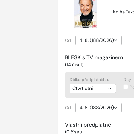
Kniha Tako
Od:
BLESK s TV magazínem
(
14
čísel)
Délka předplatného:
Dny d
P
Od:
Vlastní předplatné
(
0
čísel)