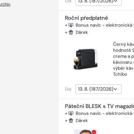
Od:
Archiv
Roční předplatné
+
Bonus navíc - elektronická
+
Dárek
Černý káv
hodnotě 9
crema a p
kávovaru 
výběr káv
Tchibo
Od:
Páteční BLESK s TV magazí
+
Bonus navíc - elektronická
+
Dárek