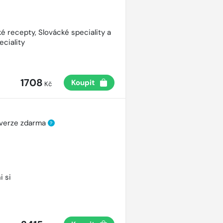
é recepty, Slovácké speciality a
eciality
1708
Koupit
Kč
 verze zdarma
?
i si