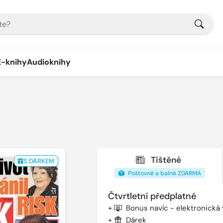
E-knihy
Audioknihy
Tištěné
S DÁRKEM
Poštovné a balné ZDARMA
Čtvrtletní předplatné
+
Bonus navíc - elektronická
+
Dárek