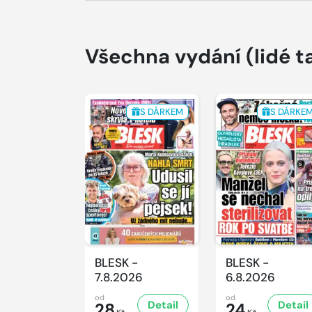
Všechna vydání
(lidé t
S DÁRKEM
S DÁRKE
BLESK -
BLESK -
7.8.2026
6.8.2026
od
od
Detail
Detail
28
24