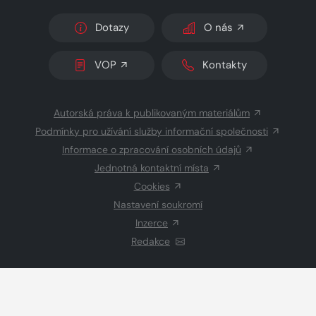
Dotazy
O nás
VOP
Kontakty
Autorská práva k publikovaným materiálům
Podmínky pro užívání služby informační společnosti
Informace o zpracování osobních údajů
Jednotná kontaktní místa
Cookies
Nastavení soukromí
Inzerce
Redakce
© 2026 Copyright
CZECH NEWS CENTER a.s.
a dodavatelé
obsahu