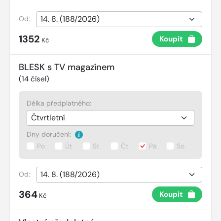
Od:
1352
Koupit
Kč
BLESK s TV magazínem
(
14
čísel)
Délka předplatného:
Dny doručení:
Po
Út
St
Čt
Pá
So
Od:
364
Koupit
Kč