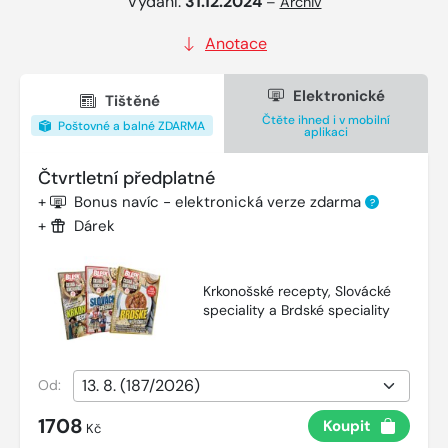
Vydání:
31.12.2024
–
Archiv
Anotace
Elektronické
Tištěné
Čtěte ihned i v mobilní
Poštovné a balné ZDARMA
aplikaci
Čtvrtletní předplatné
+
Bonus navíc - elektronická verze zdarma
?
+
Dárek
Krkonošské recepty, Slovácké
speciality a Brdské speciality
Od:
1708
Koupit
Kč