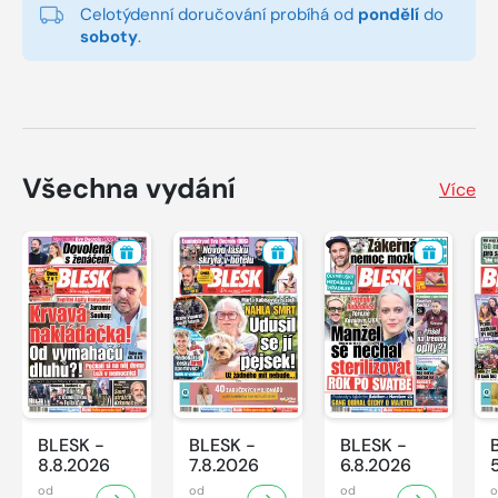
Celotýdenní doručování probíhá od
pondělí
do
soboty
.
Všechna vydání
Více
BLESK -
BLESK -
BLESK -
8.8.2026
7.8.2026
6.8.2026
od
od
od