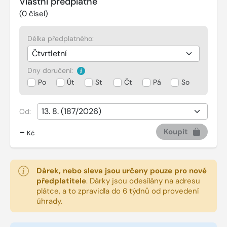
Vlastní předplatné
(
0
čísel)
Délka předplatného:
Dny doručení:
Po
Út
St
Čt
Pá
So
Od:
-
Koupit
Kč
Dárek, nebo sleva jsou určeny pouze pro nové
předplatitele
.
Dárky jsou odesílány na adresu
plátce, a to zpravidla do 6 týdnů od provedení
úhrady.