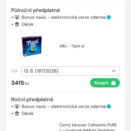
Půlroční předplatné
+
Bonus navíc - elektronická verze zdarma
?
+
Dárek
Albi - Tipni si
Od:
3415
Koupit
Kč
Roční předplatné
+
Bonus navíc - elektronická verze zdarma
?
+
Dárek
Černý kávovar Cafissimo PURE
+ v hodnotě 999 Kč Perfektní