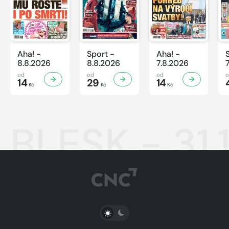
Aha! -
Sport -
Aha! -
8.8.2026
8.8.2026
7.8.2026
od
od
od
14
29
14
Kč
Kč
Kč
BLESK - 31.
PŘEPNOUT SVĚTLÝ/TMAVÝ REŽIM