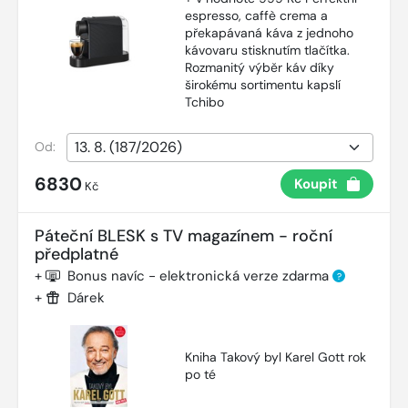
espresso, caffè crema a
překapávaná káva z jednoho
kávovaru stisknutím tlačítka.
Rozmanitý výběr káv díky
širokému sortimentu kapslí
Tchibo
Od:
6830
Koupit
Kč
Páteční BLESK s TV magazínem - roční
předplatné
+
Bonus navíc - elektronická verze zdarma
?
+
Dárek
Kniha Takový byl Karel Gott rok
po té