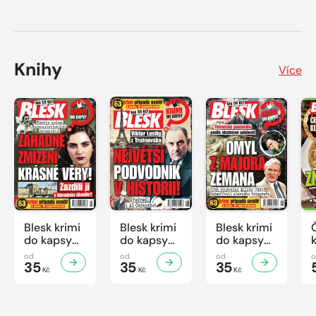
Knihy
Více
Blesk krimi
Blesk krimi
Blesk krimi
do kapsy
do kapsy
do kapsy
č.7/2026
č.6/2026
č.5/2026
od
od
od
35
35
35
Kč
Kč
Kč