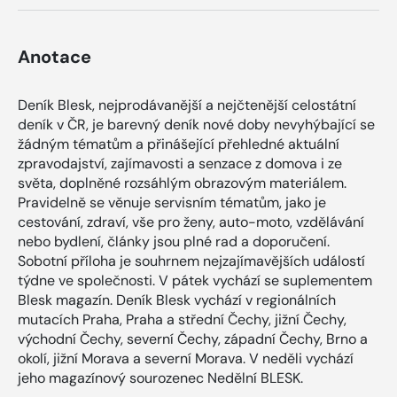
Anotace
Deník Blesk, nejprodávanější a nejčtenější celostátní
deník v ČR, je barevný deník nové doby nevyhýbající se
žádným tématům a přinášející přehledné aktuální
zpravodajství, zajímavosti a senzace z domova i ze
světa, doplněné rozsáhlým obrazovým materiálem.
Pravidelně se věnuje servisním tématům, jako je
cestování, zdraví, vše pro ženy, auto-moto, vzdělávání
nebo bydlení, články jsou plné rad a doporučení.
Sobotní příloha je souhrnem nejzajímavějších událostí
týdne ve společnosti. V pátek vychází se suplementem
Blesk magazín. Deník Blesk vychází v regionálních
mutacích Praha, Praha a střední Čechy, jižní Čechy,
východní Čechy, severní Čechy, západní Čechy, Brno a
okolí, jižní Morava a severní Morava. V neděli vychází
jeho magazínový sourozenec Nedělní BLESK.