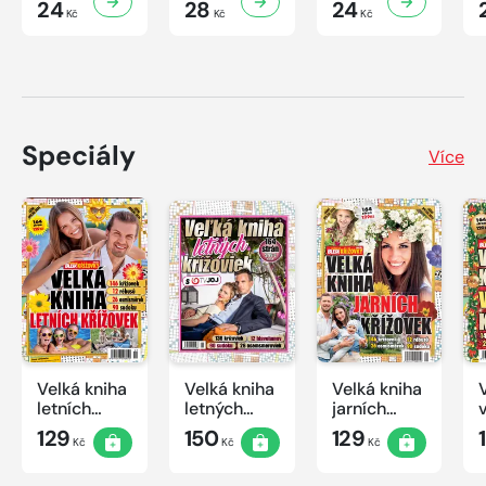
24
28
24
Kč
Kč
Kč
Speciály
Více
Velká kniha
Velká kniha
Velká kniha
letních
letných
jarních
křížovek
krížoviek s
křížovek
129
150
129
Kč
Kč
Kč
2026
TV JOJ
2026
2026