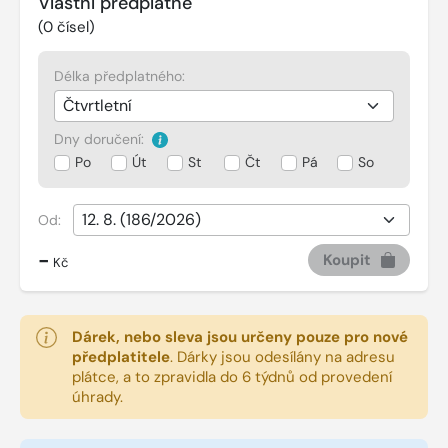
Vlastní předplatné
(
0
čísel)
Délka předplatného:
Dny doručení:
Po
Út
St
Čt
Pá
So
Od:
-
Koupit
Kč
Dárek, nebo sleva jsou určeny pouze pro nové
předplatitele
.
Dárky jsou odesílány na adresu
plátce, a to zpravidla do 6 týdnů od provedení
úhrady.