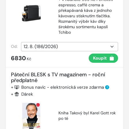
espresso, caffè crema a
překapávaná káva z jednoho
kávovaru stisknutím tlačítka.
Rozmanitý výběr káv díky
širokému sortimentu kapslí
Tchibo
Od:
6830
Koupit
Kč
Páteční BLESK s TV magazínem - roční
předplatné
+
Bonus navíc - elektronická verze zdarma
?
+
Dárek
Kniha Takový byl Karel Gott rok
po té