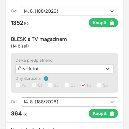
Od:
1352
Koupit
Kč
BLESK s TV magazínem
(
14
čísel)
Délka předplatného:
Dny doručení:
Po
Út
St
Čt
Pá
So
Od:
364
Koupit
Kč