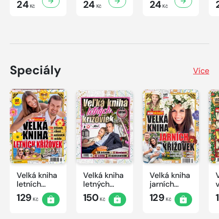
24
24
24
Kč
Kč
Kč
Speciály
Více
Velká kniha
Velká kniha
Velká kniha
letních
letných
jarních
křížovek
krížoviek s
křížovek
129
150
129
Kč
Kč
Kč
2026
TV JOJ
2026
2026