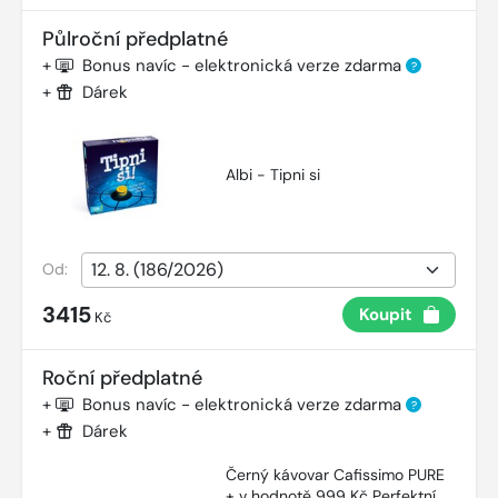
Půlroční předplatné
+
Bonus navíc - elektronická verze zdarma
?
+
Dárek
Albi - Tipni si
Od:
3415
Koupit
Kč
Roční předplatné
+
Bonus navíc - elektronická verze zdarma
?
+
Dárek
Černý kávovar Cafissimo PURE
+ v hodnotě 999 Kč Perfektní