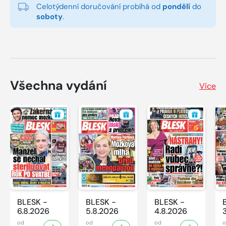
Celotýdenní doručování probíhá od
pondělí
do
soboty
.
Všechna vydání
Více
BLESK -
BLESK -
BLESK -
6.8.2026
5.8.2026
4.8.2026
od
od
od