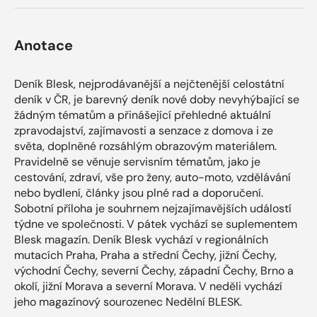
Anotace
Deník Blesk, nejprodávanější a nejčtenější celostátní
deník v ČR, je barevný deník nové doby nevyhýbající se
žádným tématům a přinášející přehledné aktuální
zpravodajství, zajímavosti a senzace z domova i ze
světa, doplněné rozsáhlým obrazovým materiálem.
Pravidelně se věnuje servisním tématům, jako je
cestování, zdraví, vše pro ženy, auto-moto, vzdělávání
nebo bydlení, články jsou plné rad a doporučení.
Sobotní příloha je souhrnem nejzajímavějších událostí
týdne ve společnosti. V pátek vychází se suplementem
Blesk magazín. Deník Blesk vychází v regionálních
mutacích Praha, Praha a střední Čechy, jižní Čechy,
východní Čechy, severní Čechy, západní Čechy, Brno a
okolí, jižní Morava a severní Morava. V neděli vychází
jeho magazínový sourozenec Nedělní BLESK.