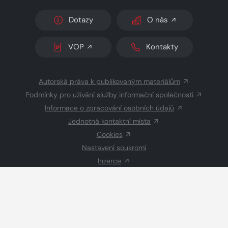
Dotazy
O nás
VOP
Kontakty
Autorská práva k publikovaným materiálům
Podmínky pro užívání služby informační společnosti
Informace o zpracování osobních údajů
Jednotná kontaktní místa
Cookies
Nastavení soukromí
Inzerce
Redakce
© 2026 Copyright
CZECH NEWS CENTER a.s.
a dodavatelé
obsahu