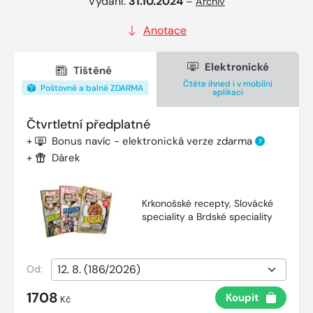
Vydání:
31.10.2024
–
Archiv
Anotace
Elektronické
Tištěné
Čtěte ihned i v mobilní
Poštovné a balné ZDARMA
aplikaci
Čtvrtletní předplatné
+
Bonus navíc - elektronická verze zdarma
?
+
Dárek
Krkonošské recepty, Slovácké
speciality a Brdské speciality
Od:
1708
Koupit
Kč