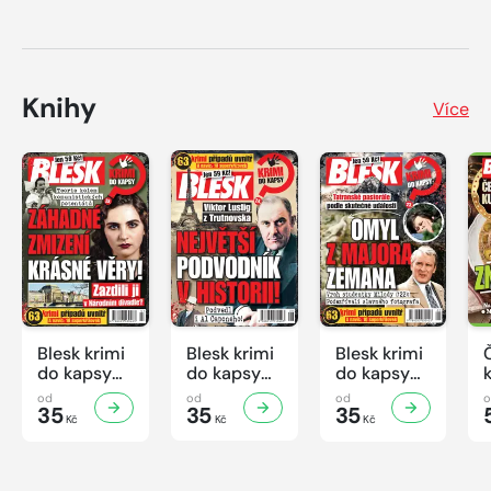
Knihy
Více
Blesk krimi
Blesk krimi
Blesk krimi
do kapsy
do kapsy
do kapsy
č.7/2026
č.6/2026
č.5/2026
od
od
od
35
35
35
Kč
Kč
Kč