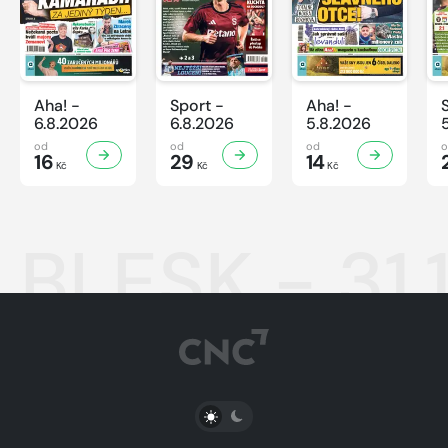
Aha! -
Sport -
Aha! -
6.8.2026
6.8.2026
5.8.2026
od
od
od
16
29
14
Kč
Kč
Kč
BLESK - 31.
PŘEPNOUT SVĚTLÝ/TMAVÝ REŽIM