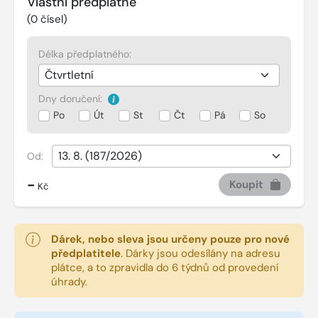
Vlastní předplatné
(
0
čísel)
Délka předplatného:
Dny doručení:
Po
Út
St
Čt
Pá
So
Od:
-
Koupit
Kč
Dárek, nebo sleva jsou určeny pouze pro nové
předplatitele
.
Dárky jsou odesílány na adresu
plátce, a to zpravidla do 6 týdnů od provedení
úhrady.