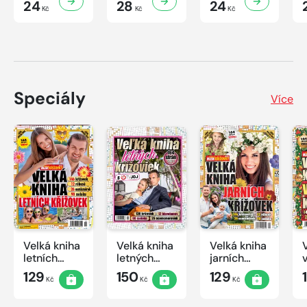
24
28
24
Kč
Kč
Kč
Speciály
Více
Velká kniha
Velká kniha
Velká kniha
letních
letných
jarních
křížovek
krížoviek s
křížovek
129
150
129
Kč
Kč
Kč
2026
TV JOJ
2026
2026