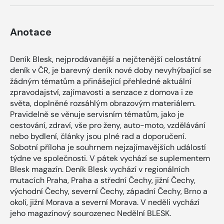
Anotace
Deník Blesk, nejprodávanější a nejčtenější celostátní
deník v ČR, je barevný deník nové doby nevyhýbající se
žádným tématům a přinášející přehledné aktuální
zpravodajství, zajímavosti a senzace z domova i ze
světa, doplněné rozsáhlým obrazovým materiálem.
Pravidelně se věnuje servisním tématům, jako je
cestování, zdraví, vše pro ženy, auto-moto, vzdělávání
nebo bydlení, články jsou plné rad a doporučení.
Sobotní příloha je souhrnem nejzajímavějších událostí
týdne ve společnosti. V pátek vychází se suplementem
Blesk magazín. Deník Blesk vychází v regionálních
mutacích Praha, Praha a střední Čechy, jižní Čechy,
východní Čechy, severní Čechy, západní Čechy, Brno a
okolí, jižní Morava a severní Morava. V neděli vychází
jeho magazínový sourozenec Nedělní BLESK.