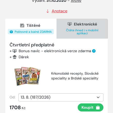
Vydání:
31.10.2020
–
Archiv
Anotace
Elektronické
Tištěné
Čtěte ihned i v mobilní
Poštovné a balné ZDARMA
aplikaci
Čtvrtletní předplatné
+
Bonus navíc - elektronická verze zdarma
?
+
Dárek
Krkonošské recepty, Slovácké
speciality a Brdské speciality
Od:
1708
Koupit
Kč