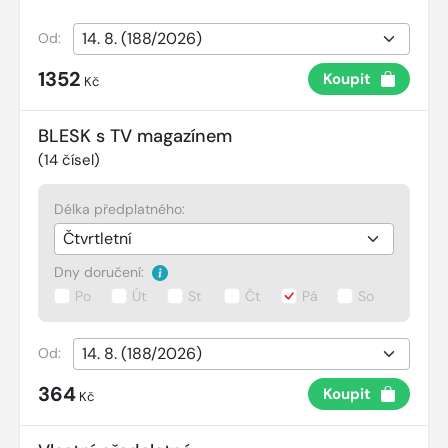
Od:
1352
Koupit
Kč
BLESK s TV magazínem
(
14
čísel)
Délka předplatného:
Dny doručení:
Po
Út
St
Čt
Pá
So
Od:
364
Koupit
Kč