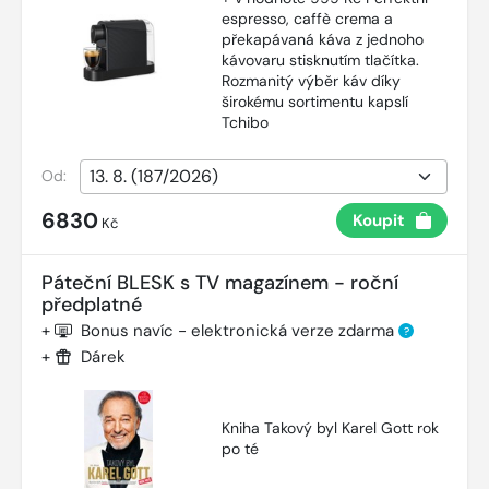
espresso, caffè crema a
překapávaná káva z jednoho
kávovaru stisknutím tlačítka.
Rozmanitý výběr káv díky
širokému sortimentu kapslí
Tchibo
Od:
6830
Koupit
Kč
Páteční BLESK s TV magazínem - roční
předplatné
+
Bonus navíc - elektronická verze zdarma
?
+
Dárek
Kniha Takový byl Karel Gott rok
po té