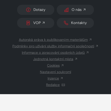
Dotazy
O nás
VOP
Kontakty
Autorská práva k publikovaným materiálům
Podmínky pro užívání služby informační společnosti
Informace o zpracování osobních údajů
Jednotná kontaktní místa
Cookies
Nastavení soukromí
Inzerce
Redakce
© 2026 Copyright
CZECH NEWS CENTER a.s.
a dodavatelé
obsahu