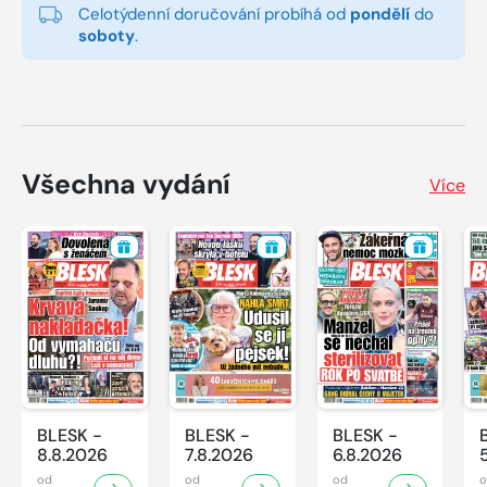
Celotýdenní doručování probíhá od
pondělí
do
soboty
.
Všechna vydání
Více
BLESK -
BLESK -
BLESK -
8.8.2026
7.8.2026
6.8.2026
od
od
od