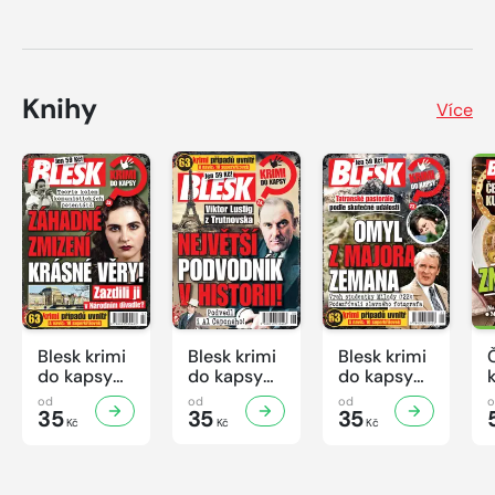
Knihy
Více
Blesk krimi
Blesk krimi
Blesk krimi
do kapsy
do kapsy
do kapsy
č.7/2026
č.6/2026
č.5/2026
od
od
od
35
35
35
Kč
Kč
Kč