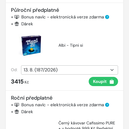
Půlroční předplatné
+
Bonus navíc - elektronická verze zdarma
?
+
Dárek
Albi - Tipni si
Od:
3415
Koupit
Kč
Roční předplatné
+
Bonus navíc - elektronická verze zdarma
?
+
Dárek
Černý kávovar Cafissimo PURE
+ v hodnotě 999 Kč Perfektní