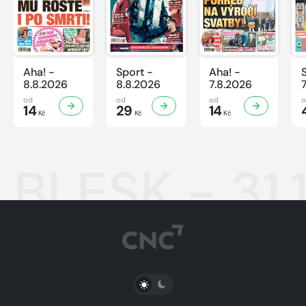
Aha! -
Sport -
Aha! -
8.8.2026
8.8.2026
7.8.2026
od
od
od
14
29
14
Kč
Kč
Kč
BLESK - 31.
PŘEPNOUT SVĚTLÝ/TMAVÝ REŽIM