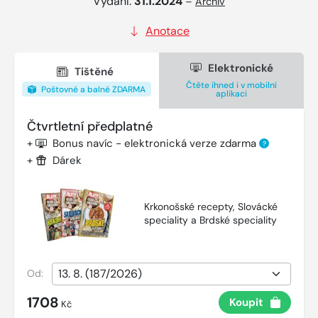
Vydání:
31.1.2024
–
Archiv
Anotace
Elektronické
Tištěné
Čtěte ihned i v mobilní
Poštovné a balné ZDARMA
aplikaci
Čtvrtletní předplatné
+
Bonus navíc - elektronická verze zdarma
?
+
Dárek
Krkonošské recepty, Slovácké
speciality a Brdské speciality
Od:
1708
Koupit
Kč