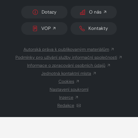
Dotazy
O nás
VOP
Kontakty
Autorská práva k publikovaným materiálům
Podmínky pro užívání služby informační společnosti
Informace o zpracování osobních údajů
Jednotná kontaktní místa
Cookies
Nastavení soukromí
Inzerce
Redakce
© 2026 Copyright
CZECH NEWS CENTER a.s.
a dodavatelé
obsahu