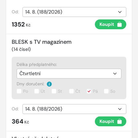
Od:
1352
Koupit
Kč
BLESK s TV magazínem
(
14
čísel)
Délka předplatného:
Dny doručení:
Po
Út
St
Čt
Pá
So
Od:
364
Koupit
Kč