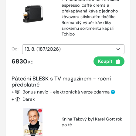
espresso, caffè crema a
překapávaná káva z jednoho
kávovaru stisknutím tlačítka.
Rozmanitý výběr káv díky
širokému sortimentu kapslí
Tchibo
Od:
6830
Koupit
Kč
Páteční BLESK s TV magazínem - roční
předplatné
+
Bonus navíc - elektronická verze zdarma
?
+
Dárek
Kniha Takový byl Karel Gott rok
po té