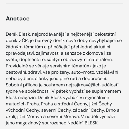
Anotace
Deník Blesk, nejprodávanější a nejčtenější celostátní
deník v ČR, je barevný deník nové doby nevyhýbající se
žádným tématům a přinášející přehledné aktuální
zpravodajství, zajímavosti a senzace z domova i ze
světa, doplněné rozsáhlým obrazovým materiálem.
Pravidelně se věnuje servisním tématům, jako je
cestování, zdraví, vše pro ženy, auto-moto, vzdělávání
nebo bydlení, články jsou plné rad a doporučení.
Sobotní příloha je souhrnem nejzajímavějších událostí
týdne ve společnosti. V pátek vychází se suplementem
Blesk magazín. Deník Blesk vychází v regionálních
mutacích Praha, Praha a střední Čechy, jižní Čechy,
východní Čechy, severní Čechy, západní Čechy, Brno a
okolí, jižní Morava a severní Morava. V neděli vychází
jeho magazínový sourozenec Nedělní BLESK.