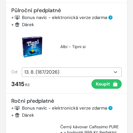
Půlroční předplatné
+
Bonus navíc - elektronická verze zdarma
?
+
Dárek
Albi - Tipni si
Od:
3415
Koupit
Kč
Roční předplatné
+
Bonus navíc - elektronická verze zdarma
?
+
Dárek
Černý kávovar Cafissimo PURE
+ v hodnotě 999 Kč Perfektní