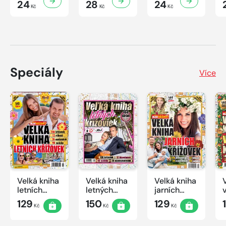
24
28
24
Kč
Kč
Kč
Speciály
Více
Velká kniha
Velká kniha
Velká kniha
letních
letných
jarních
křížovek
krížoviek s
křížovek
129
150
129
Kč
Kč
Kč
2026
TV JOJ
2026
2026