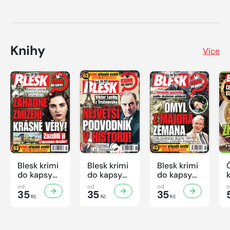
Knihy
Více
Blesk krimi
Blesk krimi
Blesk krimi
do kapsy
do kapsy
do kapsy
č.7/2026
č.6/2026
č.5/2026
od
od
od
35
35
35
Kč
Kč
Kč