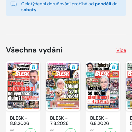
Celotýdenní doručování probíhá od
pondělí
do
soboty
.
Všechna vydání
Více
BLESK -
BLESK -
BLESK -
8.8.2026
7.8.2026
6.8.2026
od
od
od