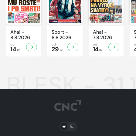
Aha! -
Sport -
Aha! -
8.8.2026
8.8.2026
7.8.2026
od
od
od
14
29
14
Kč
Kč
Kč
BLESK - 31.
PŘEPNOUT SVĚTLÝ/TMAVÝ REŽIM