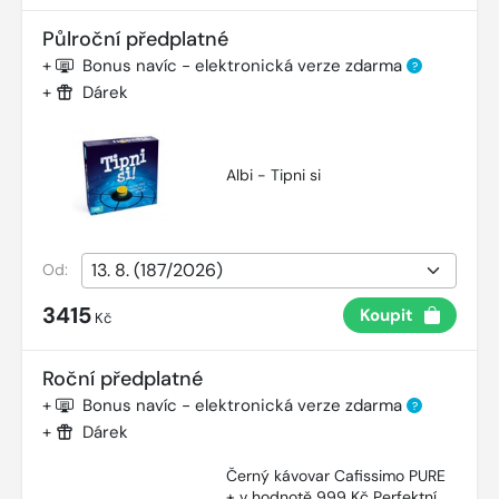
Půlroční předplatné
+
Bonus navíc - elektronická verze zdarma
?
+
Dárek
Albi - Tipni si
Od:
3415
Koupit
Kč
Roční předplatné
+
Bonus navíc - elektronická verze zdarma
?
+
Dárek
Černý kávovar Cafissimo PURE
+ v hodnotě 999 Kč Perfektní