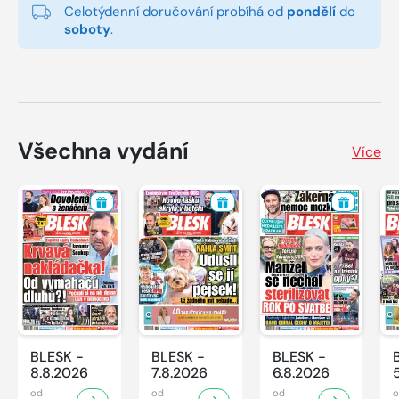
Celotýdenní doručování probíhá od
pondělí
do
soboty
.
Všechna vydání
Více
BLESK -
BLESK -
BLESK -
8.8.2026
7.8.2026
6.8.2026
od
od
od