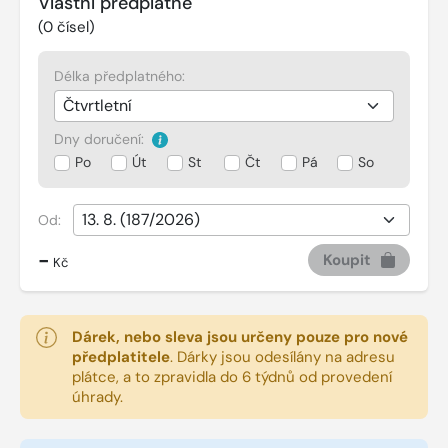
Vlastní předplatné
(
0
čísel)
Délka předplatného:
Dny doručení:
Po
Út
St
Čt
Pá
So
Od:
-
Koupit
Kč
Dárek, nebo sleva jsou určeny pouze pro nové
předplatitele
.
Dárky jsou odesílány na adresu
plátce, a to zpravidla do 6 týdnů od provedení
úhrady.