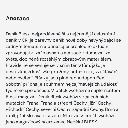
Anotace
Deník Blesk, nejprodávanější a nejčtenější celostátní
deník v ČR, je barevný deník nové doby nevyhýbající se
žádným tématům a přinášející přehledné aktuální
zpravodajství, zajímavosti a senzace z domova i ze
světa, doplněné rozsáhlým obrazovým materiálem.
Pravidelně se věnuje servisním tématům, jako je
cestování, zdraví, vše pro ženy, auto-moto, vzdělávání
nebo bydlení, články jsou plné rad a doporučení.
Sobotní příloha je souhrnem nejzajímavějších událostí
týdne ve společnosti. V pátek vychází se suplementem
Blesk magazín. Deník Blesk vychází v regionálních
mutacích Praha, Praha a střední Čechy, jižní Čechy,
východní Čechy, severní Čechy, západní Čechy, Brno a
okolí, jižní Morava a severní Morava. V neděli vychází
jeho magazínový sourozenec Nedělní BLESK.