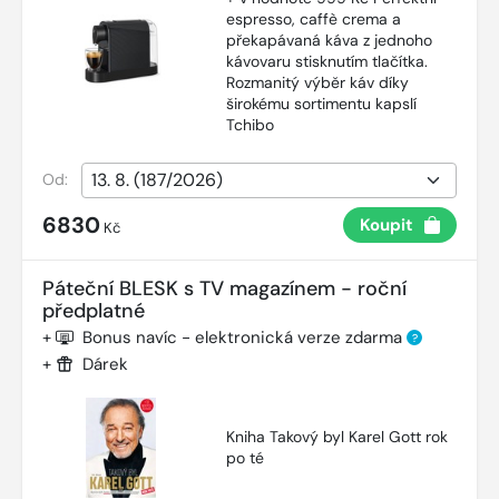
espresso, caffè crema a
překapávaná káva z jednoho
kávovaru stisknutím tlačítka.
Rozmanitý výběr káv díky
širokému sortimentu kapslí
Tchibo
Od:
6830
Koupit
Kč
Páteční BLESK s TV magazínem - roční
předplatné
+
Bonus navíc - elektronická verze zdarma
?
+
Dárek
Kniha Takový byl Karel Gott rok
po té