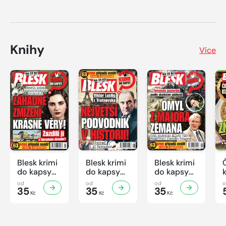
Knihy
Více
Blesk krimi
Blesk krimi
Blesk krimi
do kapsy
do kapsy
do kapsy
č.7/2026
č.6/2026
č.5/2026
od
od
od
35
35
35
Kč
Kč
Kč