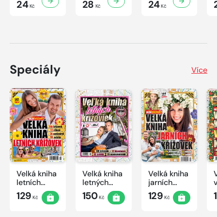
24
28
24
Kč
Kč
Kč
Speciály
Více
Velká kniha
Velká kniha
Velká kniha
letních
letných
jarních
křížovek
krížoviek s
křížovek
129
150
129
Kč
Kč
Kč
2026
TV JOJ
2026
2026