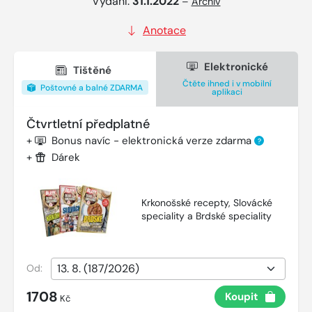
Vydání:
31.1.2022
–
Archiv
Anotace
Elektronické
Tištěné
Čtěte ihned i v mobilní
Poštovné a balné ZDARMA
aplikaci
Čtvrtletní předplatné
+
Bonus navíc - elektronická verze zdarma
?
+
Dárek
Krkonošské recepty, Slovácké
speciality a Brdské speciality
Od:
1708
Koupit
Kč