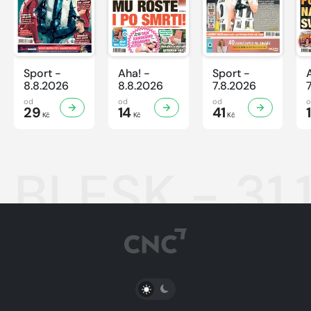
Sport -
Aha! -
Sport -
8.8.2026
8.8.2026
7.8.2026
od
od
od
29
14
41
Kč
Kč
Kč
BLESK - 31.
PŘEPNOUT SVĚTLÝ/TMAVÝ REŽIM