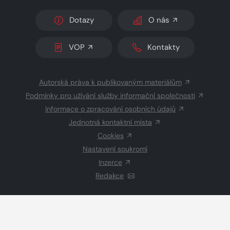
Dotazy
O nás
VOP
Kontakty
Autorská práva k publikovaným materiálům
Podmínky pro užívání služby informační společnosti
Informace o zpracování osobních údajů
Jednotná kontaktní místa
Cookies
Nastavení soukromí
Inzerce
Redakce
© 2026 Copyright
CZECH NEWS CENTER a.s.
a dodavatelé
obsahu