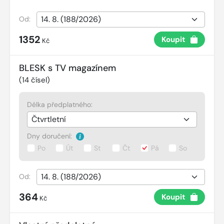
Od:
1352
Koupit
Kč
BLESK s TV magazínem
(
14
čísel)
Délka předplatného:
Dny doručení:
Po
Út
St
Čt
Pá
So
Od:
364
Koupit
Kč