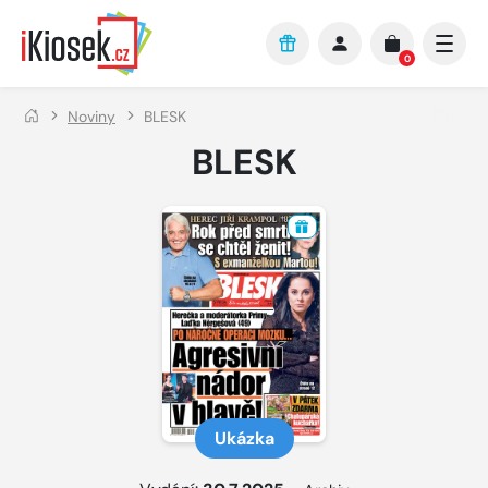
Přejít na hlavní obsah
0
Noviny
BLESK
BLESK
Ukázka