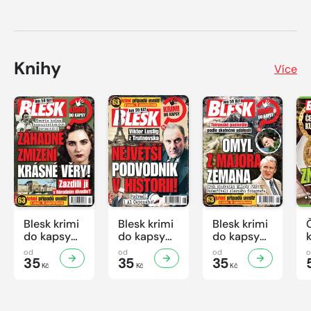
Knihy
Více
Blesk krimi
Blesk krimi
Blesk krimi
do kapsy
do kapsy
do kapsy
č.7/2026
č.6/2026
č.5/2026
od
od
od
35
35
35
Kč
Kč
Kč