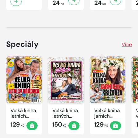
24
24
Kč
Kč
Speciály
Více
Velká kniha
Velká kniha
Velká kniha
letních
letných
jarních
křížovek
krížoviek s
křížovek
129
150
129
Kč
Kč
Kč
2026
TV JOJ
2026
2026