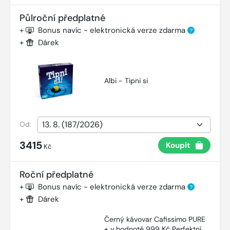
Půlroční předplatné
+
Bonus navíc - elektronická verze zdarma
?
+
Dárek
Albi - Tipni si
Od:
3415
Koupit
Kč
Roční předplatné
+
Bonus navíc - elektronická verze zdarma
?
+
Dárek
Černý kávovar Cafissimo PURE
+ v hodnotě 999 Kč Perfektní