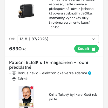
espresso, caffè crema a
překapávaná káva z jednoho
kávovaru stisknutím tlačítka.
Rozmanitý výběr káv díky
širokému sortimentu kapslí
Tchibo
Od:
6830
Koupit
Kč
Páteční BLESK s TV magazínem - roční
předplatné
+
Bonus navíc - elektronická verze zdarma
?
+
Dárek
Kniha Takový byl Karel Gott rok
po té