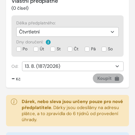
Vlastní předplatné
(
0
čísel)
Délka předplatného:
Dny doručení:
Po
Út
St
Čt
Pá
So
Od:
-
Koupit
Kč
Dárek, nebo sleva jsou určeny pouze pro nové
předplatitele
.
Dárky jsou odesílány na adresu
plátce, a to zpravidla do 6 týdnů od provedení
úhrady.