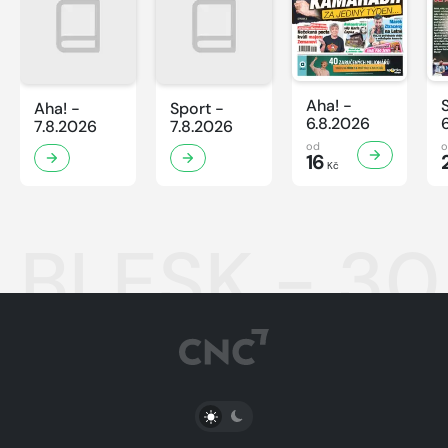
Aha! -
Aha! -
Sport -
6.8.2026
7.8.2026
7.8.2026
od
16
Kč
BLESK - 30
PŘEPNOUT SVĚTLÝ/TMAVÝ REŽIM