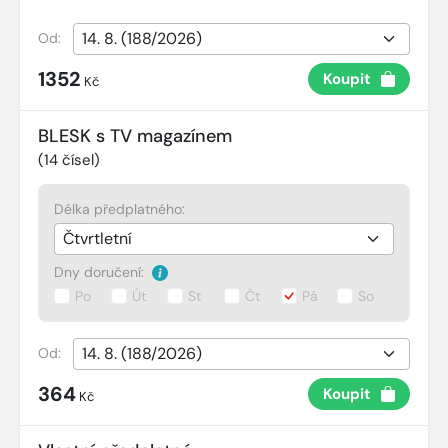
Od:
1352
Koupit
Kč
BLESK s TV magazínem
(
14
čísel)
Délka předplatného:
Dny doručení:
Po
Út
St
Čt
Pá
So
Od:
364
Koupit
Kč