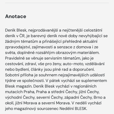
Anotace
Deník Blesk, nejprodávanější a nejčtenější celostátní
deník v ČR, je barevný deník nové doby nevyhýbající se
žádným tématům a přinášející přehledné aktuální
zpravodajství, zajímavosti a senzace z domova i ze
světa, doplněné rozsáhlým obrazovým materiálem.
Pravidelně se věnuje servisním tématům, jako je
cestování, zdraví, vše pro ženy, auto-moto, vzdělávání
nebo bydlení, články jsou plné rad a doporučení.
Sobotní příloha je souhrnem nejzajímavějších událostí
týdne ve společnosti. V pátek vychází se suplementem
Blesk magazín. Deník Blesk vychází v regionálních
mutacích Praha, Praha a střední Čechy, jižní Čechy,
východní Čechy, severní Čechy, západní Čechy, Brno a
okolí, jižní Morava a severní Morava. V neděli vychází
jeho magazínový sourozenec Nedělní BLESK.