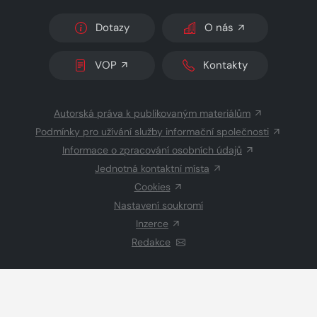
Dotazy
O nás
VOP
Kontakty
Autorská práva k publikovaným materiálům
Podmínky pro užívání služby informační společnosti
Informace o zpracování osobních údajů
Jednotná kontaktní místa
Cookies
Nastavení soukromí
Inzerce
Redakce
© 2026 Copyright
CZECH NEWS CENTER a.s.
a dodavatelé
obsahu