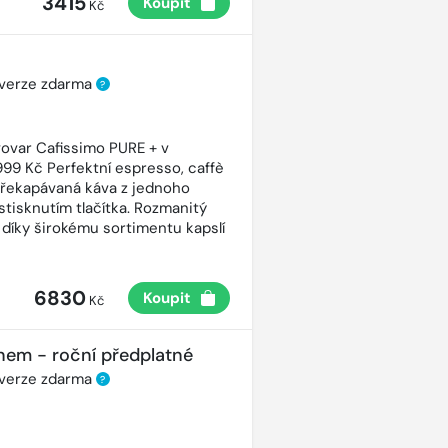
3415
Koupit
Kč
 verze zdarma
?
ovar Cafissimo PURE + v
99 Kč Perfektní espresso, caffè
řekapávaná káva z jednoho
stisknutím tlačítka. Rozmanitý
 díky širokému sortimentu kapslí
6830
Koupit
Kč
nem - roční předplatné
 verze zdarma
?