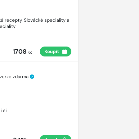
é recepty, Slovácké speciality a
eciality
1708
Koupit
Kč
 verze zdarma
?
i si