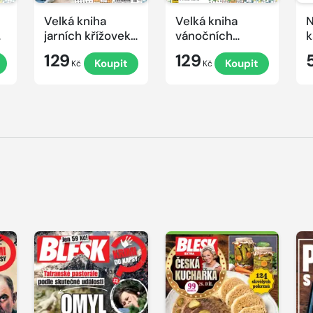
Velká kniha
Velká kniha
N
ek
jarních křížovek
vánočních
k
2026
křížovek 2025
e
129
129
Koupit
Koupit
Kč
Kč