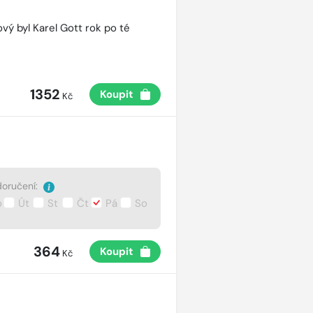
vý byl Karel Gott rok po té
1352
Koupit
Kč
oručení:
o
Út
St
Čt
Pá
So
364
Koupit
Kč