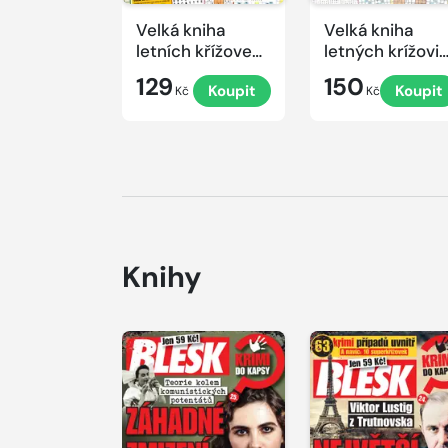
Velká kniha
Velká kniha
letních křížovek
letných krížovi
2026
s TV JOJ 2026
129
150
Koupit
Koupit
Kč
Kč
Knihy