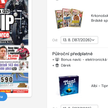
Krkonošsk
Brdské sp
Od:
Půlroční předplatné
+
Bonus navíc - elektronická
+
Dárek
Albi - Tipn
ku