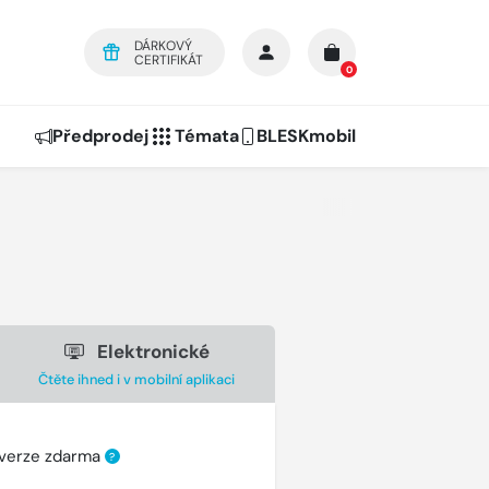
DÁRKOVÝ
CERTIFIKÁT
0
Předprodej
Témata
BLESKmobil
Elektronické
Čtěte ihned i v mobilní aplikaci
 verze zdarma
?