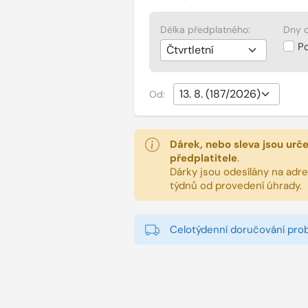
Délka předplatného:
Dny d
P
Od:
Dárek, nebo sleva jsou urč
předplatitele
.
Dárky jsou odesílány na adres
týdnů od provedení úhrady.
Celotýdenní doručování pro