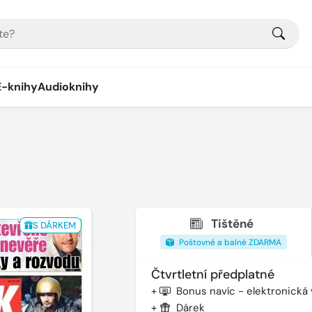
E-knihy
Audioknihy
Tištěné
S DÁRKEM
Poštovné a balné ZDARMA
Čtvrtletní předplatné
+
Bonus navíc - elektronická
+
Dárek