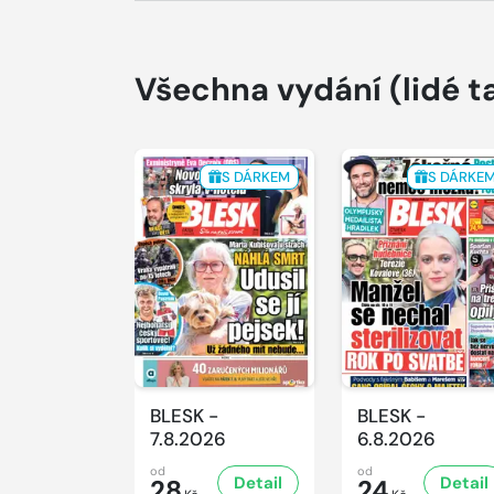
Všechna vydání
(lidé t
S DÁRKEM
S DÁRKE
BLESK -
BLESK -
7.8.2026
6.8.2026
od
od
Detail
Detail
28
24