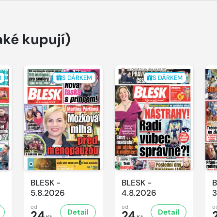
aké kupují)
M
S DÁRKEM
S DÁRKEM
BLESK -
BLESK -
B
5.8.2026
4.8.2026
3
od
od
o
Detail
Detail
24
24