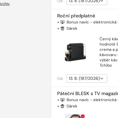
Od:
Archiv
Roční předplatné
+
Bonus navíc - elektronická
+
Dárek
Černý káv
hodnotě 9
crema a p
kávovaru 
výběr káv
Tchibo
Od:
Páteční BLESK s TV magazí
+
Bonus navíc - elektronická
+
Dárek