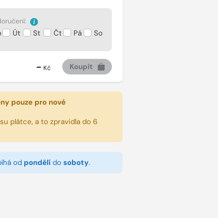
oručení:
o
Út
St
Čt
Pá
So
-
Koupit
Kč
eny pouze pro nové
u plátce, a to zpravidla do 6
bíhá od
pondělí
do
soboty
.