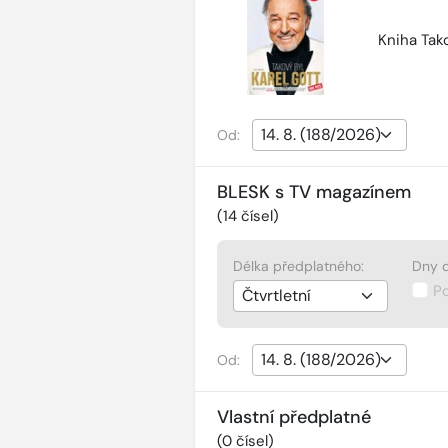
Kniha Tako
Od:
BLESK s TV magazínem
(
14
čísel)
Délka předplatného:
Dny d
P
Od:
Vlastní předplatné
(
0
čísel)