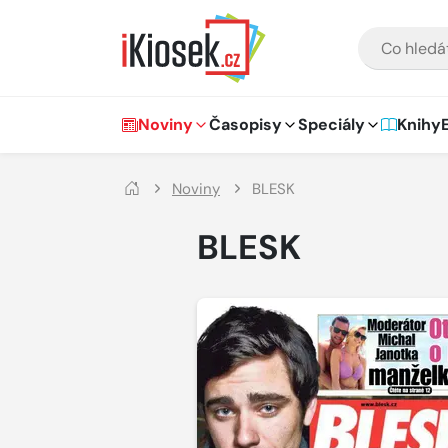
Přejít na hlavní obsah
VYHLEDÁVÁNÍ
Hlavní navigace
Noviny
Časopisy
Speciály
Knihy
Noviny
BLESK
BLESK