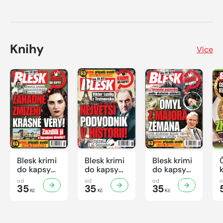
Knihy
Více
Blesk krimi
Blesk krimi
Blesk krimi
do kapsy
do kapsy
do kapsy
č.7/2026
č.6/2026
č.5/2026
od
od
od
35
35
35
Kč
Kč
Kč