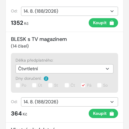
Od:
1352
Koupit
Kč
BLESK s TV magazínem
(
14
čísel)
Délka předplatného:
Dny doručení:
Po
Út
St
Čt
Pá
So
Od:
364
Koupit
Kč