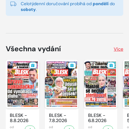
Celotýdenní doručování probíhá od
pondělí
do
soboty
.
Všechna vydání
Více
BLESK -
BLESK -
BLESK -
8.8.2026
7.8.2026
6.8.2026
od
od
od