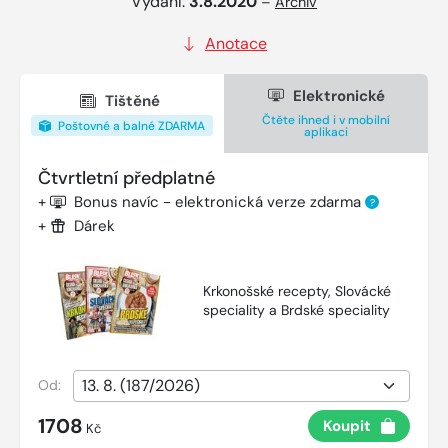
Vydání:
3.8.2020
–
Archiv
Anotace
Elektronické
Tištěné
Čtěte ihned i v mobilní
Poštovné a balné ZDARMA
aplikaci
Čtvrtletní předplatné
+
Bonus navíc - elektronická verze zdarma
?
+
Dárek
Krkonošské recepty, Slovácké
speciality a Brdské speciality
Od:
1708
Koupit
Kč