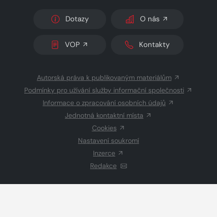
Dotazy
O nás
VOP
Kontakty
Autorská práva k publikovaným materiálům
Podmínky pro užívání služby informační společnosti
Informace o zpracování osobních údajů
Jednotná kontaktní místa
Cookies
Nastavení soukromí
Inzerce
Redakce
© 2026 Copyright
CZECH NEWS CENTER a.s.
a dodavatelé
obsahu