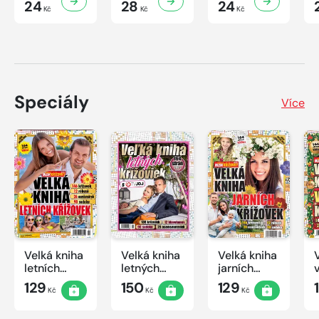
24
28
24
Kč
Kč
Kč
Speciály
Více
Velká kniha
Velká kniha
Velká kniha
letních
letných
jarních
křížovek
krížoviek s
křížovek
129
150
129
Kč
Kč
Kč
2026
TV JOJ
2026
2026