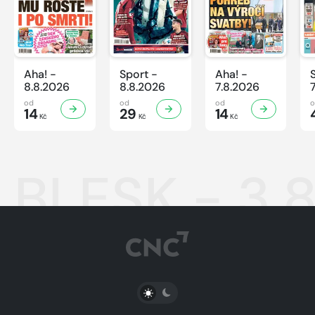
Aha! -
Sport -
Aha! -
8.8.2026
8.8.2026
7.8.2026
od
od
od
14
29
14
Kč
Kč
Kč
BLESK - 3.
PŘEPNOUT SVĚTLÝ/TMAVÝ REŽIM