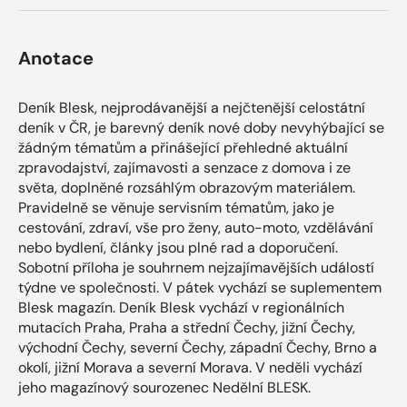
Anotace
Deník Blesk, nejprodávanější a nejčtenější celostátní
deník v ČR, je barevný deník nové doby nevyhýbající se
žádným tématům a přinášející přehledné aktuální
zpravodajství, zajímavosti a senzace z domova i ze
světa, doplněné rozsáhlým obrazovým materiálem.
Pravidelně se věnuje servisním tématům, jako je
cestování, zdraví, vše pro ženy, auto-moto, vzdělávání
nebo bydlení, články jsou plné rad a doporučení.
Sobotní příloha je souhrnem nejzajímavějších událostí
týdne ve společnosti. V pátek vychází se suplementem
Blesk magazín. Deník Blesk vychází v regionálních
mutacích Praha, Praha a střední Čechy, jižní Čechy,
východní Čechy, severní Čechy, západní Čechy, Brno a
okolí, jižní Morava a severní Morava. V neděli vychází
jeho magazínový sourozenec Nedělní BLESK.