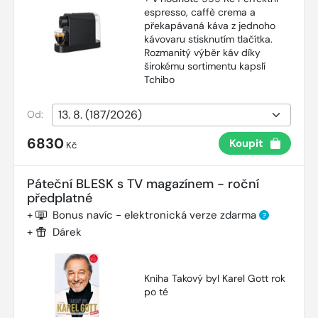
espresso, caffè crema a
překapávaná káva z jednoho
kávovaru stisknutím tlačítka.
Rozmanitý výběr káv díky
širokému sortimentu kapslí
Tchibo
Od:
6830
Koupit
Kč
Páteční BLESK s TV magazínem - roční
předplatné
+
Bonus navíc - elektronická verze zdarma
?
+
Dárek
Kniha Takový byl Karel Gott rok
po té