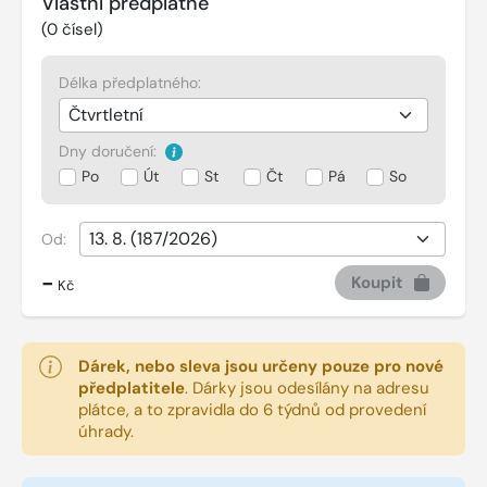
Vlastní předplatné
(
0
čísel)
Délka předplatného:
Dny doručení:
Po
Út
St
Čt
Pá
So
Od:
-
Koupit
Kč
Dárek, nebo sleva jsou určeny pouze pro nové
předplatitele
.
Dárky jsou odesílány na adresu
plátce, a to zpravidla do 6 týdnů od provedení
úhrady.