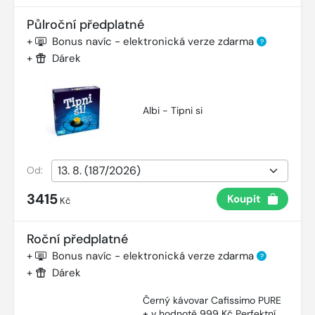
Půlroční předplatné
+
Bonus navíc - elektronická verze zdarma
?
+
Dárek
Albi - Tipni si
Od:
3415
Koupit
Kč
Roční předplatné
+
Bonus navíc - elektronická verze zdarma
?
+
Dárek
Černý kávovar Cafissimo PURE
+ v hodnotě 999 Kč Perfektní