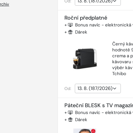
Od:
rchiv
Roční předplatné
+
Bonus navíc - elektronická
+
Dárek
Černý káv
hodnotě 9
crema a p
kávovaru 
výběr káv
Tchibo
Od:
Páteční BLESK s TV magazí
+
Bonus navíc - elektronická
+
Dárek