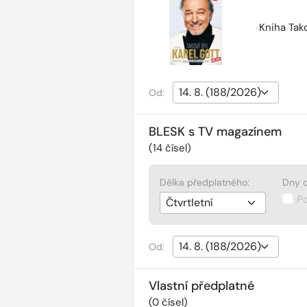
Kniha Tako
Od:
BLESK s TV magazínem
(
14
čísel)
Délka předplatného:
Dny d
P
Od:
Vlastní předplatné
(
0
čísel)