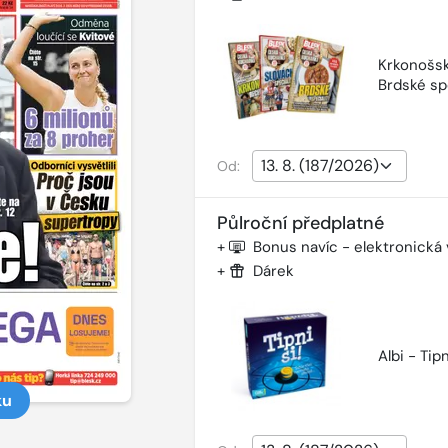
Krkonošsk
Brdské sp
Od:
Půlroční předplatné
+
Bonus navíc - elektronická
+
Dárek
Albi - Tipn
ku