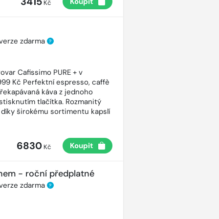
3415
Koupit
Kč
 verze zdarma
?
ovar Cafissimo PURE + v
99 Kč Perfektní espresso, caffè
řekapávaná káva z jednoho
stisknutím tlačítka. Rozmanitý
 díky širokému sortimentu kapslí
6830
Koupit
Kč
nem - roční předplatné
 verze zdarma
?