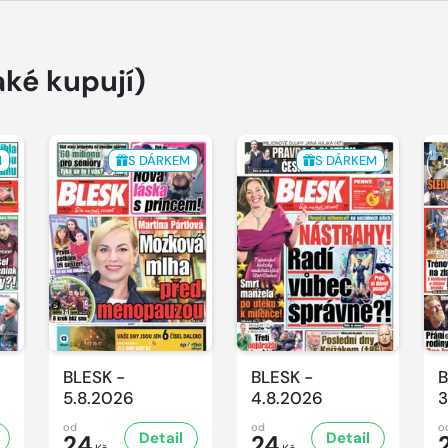
aké kupují)
M
S DÁRKEM
S DÁRKEM
BLESK -
BLESK -
B
5.8.2026
4.8.2026
3
od
od
o
Detail
Detail
24
24