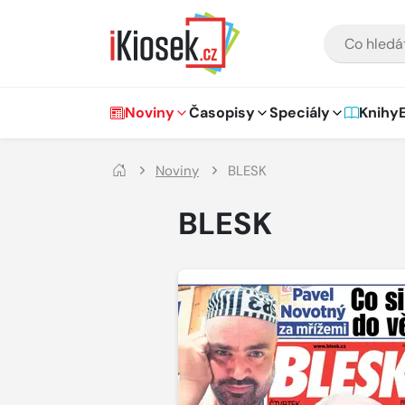
Přejít na hlavní obsah
VYHLEDÁVÁNÍ
Hlavní navigace
Noviny
Časopisy
Speciály
Knihy
Noviny
BLESK
BLESK