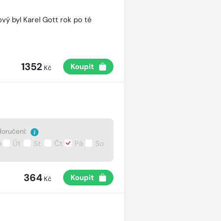
vý byl Karel Gott rok po té
1352
Koupit
Kč
oručení:
o
Út
St
Čt
Pá
So
364
Koupit
Kč