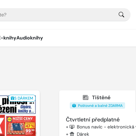
E-knihy
Audioknihy
Tištěné
S DÁRKEM
Poštovné a balné ZDARMA
Čtvrtletní předplatné
+
Bonus navíc - elektronická
+
Dárek