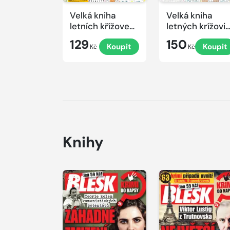
Velká kniha
Velká kniha
letních křížovek
letných krížovi
2026
s TV JOJ 2026
129
150
Koupit
Koupit
Kč
Kč
Knihy