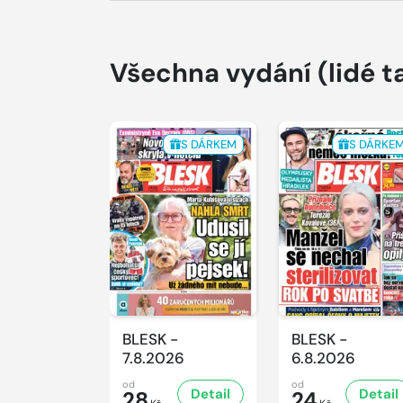
Všechna vydání
(lidé t
S DÁRKEM
S DÁRKE
BLESK -
BLESK -
7.8.2026
6.8.2026
od
od
Detail
Detail
28
24