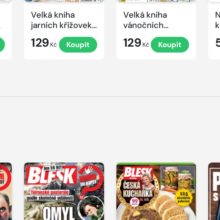
Velká kniha
Velká kniha
N
ek
jarních křížovek
vánočních
k
2026
křížovek 2025
e
129
129
Koupit
Koupit
Kč
Kč