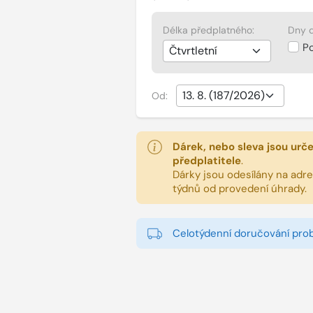
Délka předplatného:
Dny d
P
Od:
Dárek, nebo sleva jsou urč
předplatitele
.
Dárky jsou odesílány na adres
týdnů od provedení úhrady.
Celotýdenní doručování pro