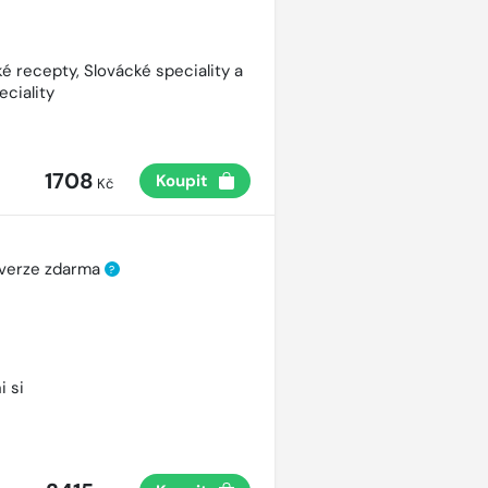
é recepty, Slovácké speciality a
eciality
1708
Koupit
Kč
 verze zdarma
?
i si