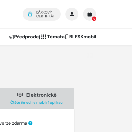
DÁRKOVÝ
CERTIFIKÁT
0
Předprodej
Témata
BLESKmobil
Elektronické
Čtěte ihned i v mobilní aplikaci
 verze zdarma
?