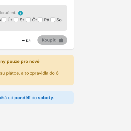
oručení:
o
Út
St
Čt
Pá
So
-
Koupit
Kč
eny pouze pro nové
u plátce, a to zpravidla do 6
bíhá od
pondělí
do
soboty
.