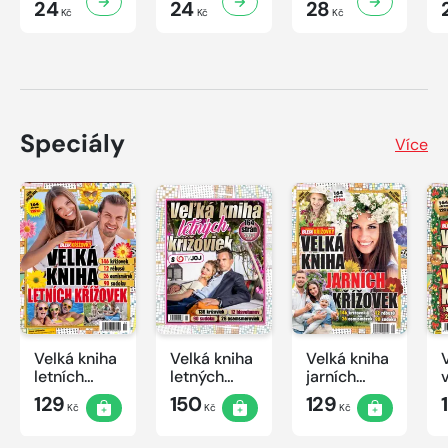
24
24
28
Kč
Kč
Kč
Speciály
Více
Velká kniha
Velká kniha
Velká kniha
letních
letných
jarních
křížovek
krížoviek s
křížovek
129
150
129
Kč
Kč
Kč
2026
TV JOJ
2026
2026