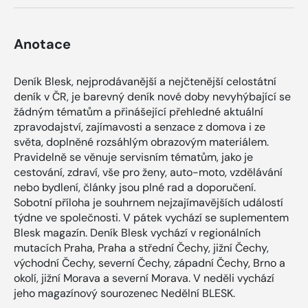
Anotace
Deník Blesk, nejprodávanější a nejčtenější celostátní
deník v ČR, je barevný deník nové doby nevyhýbající se
žádným tématům a přinášející přehledné aktuální
zpravodajství, zajímavosti a senzace z domova i ze
světa, doplněné rozsáhlým obrazovým materiálem.
Pravidelně se věnuje servisním tématům, jako je
cestování, zdraví, vše pro ženy, auto-moto, vzdělávání
nebo bydlení, články jsou plné rad a doporučení.
Sobotní příloha je souhrnem nejzajímavějších událostí
týdne ve společnosti. V pátek vychází se suplementem
Blesk magazín. Deník Blesk vychází v regionálních
mutacích Praha, Praha a střední Čechy, jižní Čechy,
východní Čechy, severní Čechy, západní Čechy, Brno a
okolí, jižní Morava a severní Morava. V neděli vychází
jeho magazínový sourozenec Nedělní BLESK.