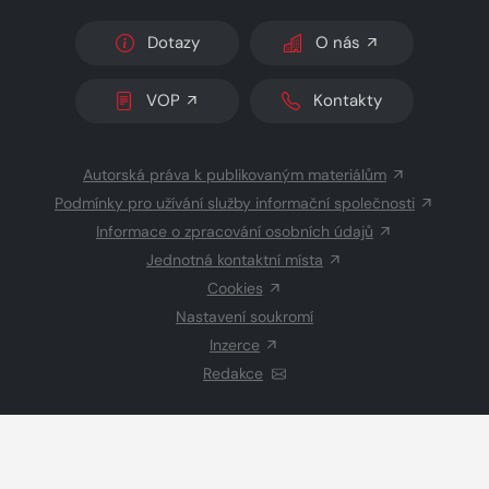
Dotazy
O nás
VOP
Kontakty
Autorská práva k publikovaným materiálům
Podmínky pro užívání služby informační společnosti
Informace o zpracování osobních údajů
Jednotná kontaktní místa
Cookies
Nastavení soukromí
Inzerce
Redakce
© 2026 Copyright
CZECH NEWS CENTER a.s.
a dodavatelé
obsahu