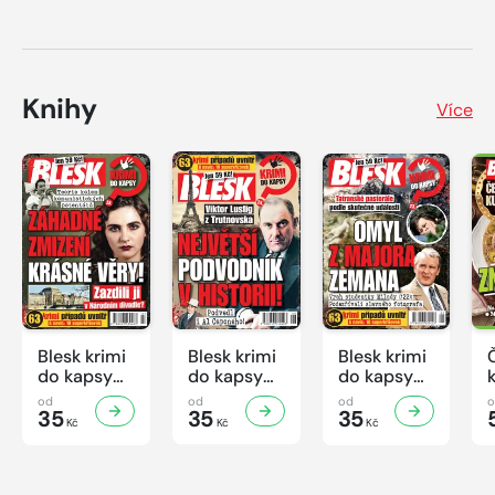
Knihy
Více
Blesk krimi
Blesk krimi
Blesk krimi
do kapsy
do kapsy
do kapsy
č.7/2026
č.6/2026
č.5/2026
od
od
od
35
35
35
Kč
Kč
Kč