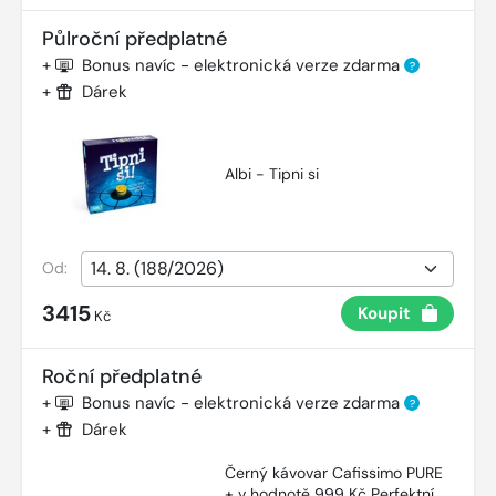
Půlroční předplatné
+
Bonus navíc - elektronická verze zdarma
?
+
Dárek
Albi - Tipni si
Od:
3415
Koupit
Kč
Roční předplatné
+
Bonus navíc - elektronická verze zdarma
?
+
Dárek
Černý kávovar Cafissimo PURE
+ v hodnotě 999 Kč Perfektní