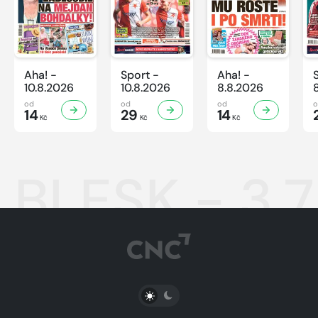
Aha! -
Sport -
Aha! -
10.8.2026
10.8.2026
8.8.2026
od
od
od
14
29
14
Kč
Kč
Kč
BLESK - 3.
PŘEPNOUT SVĚTLÝ/TMAVÝ REŽIM