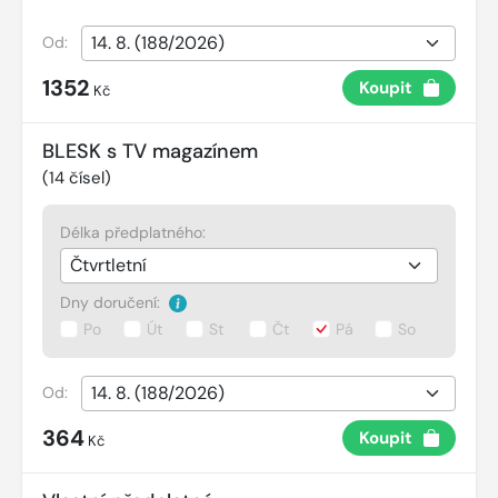
Od:
1352
Koupit
Kč
BLESK s TV magazínem
(
14
čísel)
Délka předplatného:
Dny doručení:
Po
Út
St
Čt
Pá
So
Od:
364
Koupit
Kč