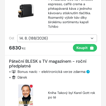
espresso, caffè crema a
překapávaná káva z jednoho
kávovaru stisknutím tlačítka.
Rozmanitý výběr káv díky
širokému sortimentu kapslí
Tchibo
Od:
6830
Koupit
Kč
Páteční BLESK s TV magazínem - roční
předplatné
+
Bonus navíc - elektronická verze zdarma
?
+
Dárek
Kniha Takový byl Karel Gott rok
po té