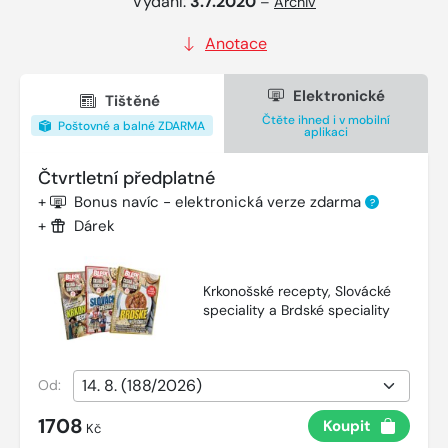
Vydání:
3.7.2020
–
Archiv
Anotace
Elektronické
Tištěné
Čtěte ihned i v mobilní
Poštovné a balné ZDARMA
aplikaci
Čtvrtletní předplatné
+
Bonus navíc - elektronická verze zdarma
?
+
Dárek
Krkonošské recepty, Slovácké
speciality a Brdské speciality
Od:
1708
Koupit
Kč