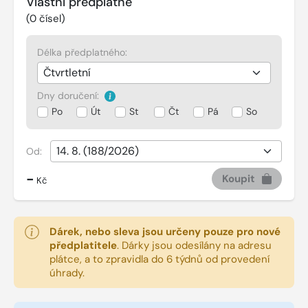
Vlastní předplatné
(
0
čísel)
Délka předplatného:
Dny doručení:
Po
Út
St
Čt
Pá
So
Od:
-
Koupit
Kč
Dárek, nebo sleva jsou určeny pouze pro nové
předplatitele
.
Dárky jsou odesílány na adresu
plátce, a to zpravidla do 6 týdnů od provedení
úhrady.