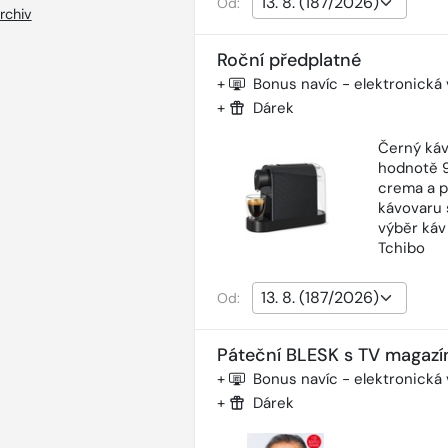
Od:
rchiv
Roční předplatné
+
Bonus navíc - elektronická
+
Dárek
Černý káv
hodnotě 9
crema a p
kávovaru 
výběr káv
Tchibo
Od:
Páteční BLESK s TV magazí
+
Bonus navíc - elektronická
+
Dárek