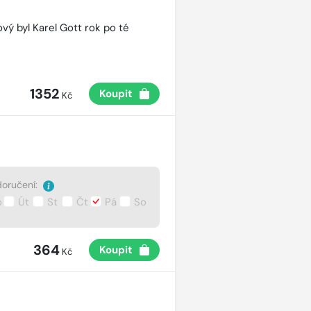
vý byl Karel Gott rok po té
1352
Koupit
Kč
oručení:
o
Út
St
Čt
Pá
So
364
Koupit
Kč