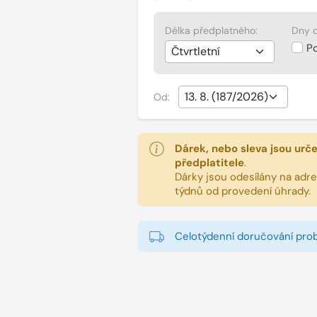
Délka předplatného:
Dny d
P
Od:
Dárek, nebo sleva jsou urč
předplatitele
.
Dárky jsou odesílány na adres
týdnů od provedení úhrady.
Celotýdenní doručování pro