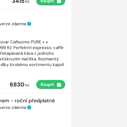
3415
Koupit
Kč
 verze zdarma
?
ovar Cafissimo PURE + v
99 Kč Perfektní espresso, caffè
řekapávaná káva z jednoho
stisknutím tlačítka. Rozmanitý
 díky širokému sortimentu kapslí
6830
Koupit
Kč
nem - roční předplatné
 verze zdarma
?