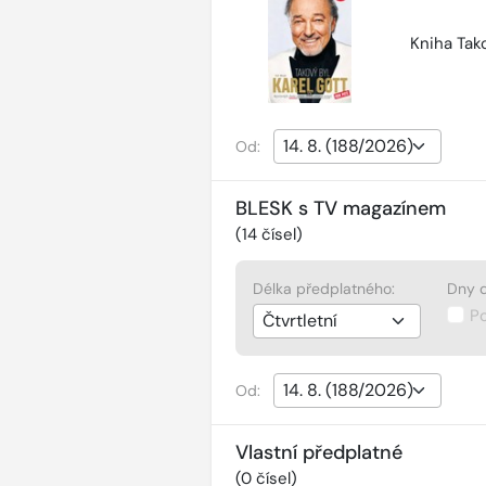
Kniha Tako
Od:
BLESK s TV magazínem
(
14
čísel)
Délka předplatného:
Dny d
P
Od:
Vlastní předplatné
(
0
čísel)