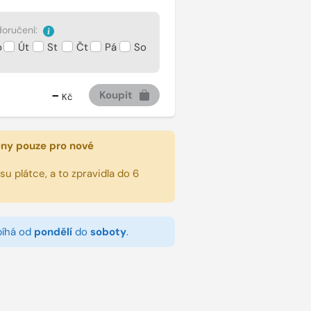
oručení:
o
Út
St
Čt
Pá
So
-
Koupit
Kč
eny pouze pro nové
u plátce, a to zpravidla do 6
bíhá od
pondělí
do
soboty
.