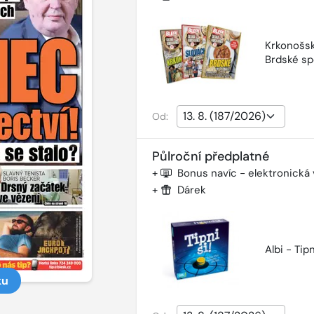
Krkonošsk
Brdské sp
Od:
Půlroční předplatné
+
Bonus navíc - elektronická
+
Dárek
Albi - Tipn
ku