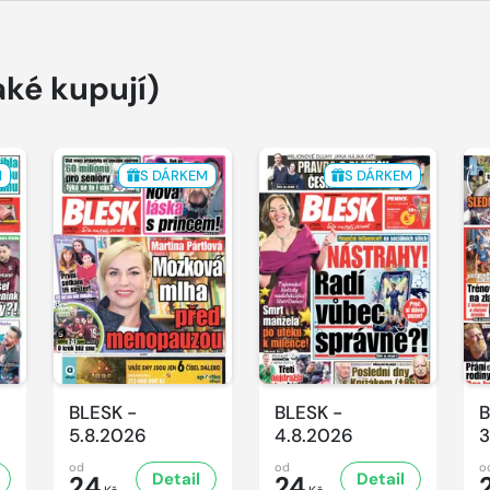
aké kupují)
M
S DÁRKEM
S DÁRKEM
BLESK -
BLESK -
B
5.8.2026
4.8.2026
3
od
od
o
Detail
Detail
24
24