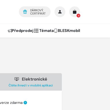
DÁRKOVÝ
CERTIFIKÁT
0
Předprodej
Témata
BLESKmobil
Elektronické
Čtěte ihned i v mobilní aplikaci
 verze zdarma
?