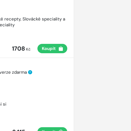
é recepty, Slovácké speciality a
eciality
1708
Koupit
Kč
 verze zdarma
?
i si