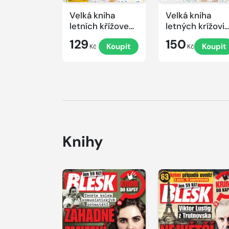
Velká kniha
Velká kniha
letních křížovek
letných krížovi
2026
s TV JOJ 2026
129
150
Koupit
Koupit
Kč
Kč
Knihy