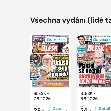
Všechna vydání
(lidé t
S DÁRKEM
S DÁRKE
BLESK -
BLESK -
7.8.2026
6.8.2026
od
od
Detail
Detail
28
24