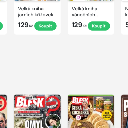
Velká kniha
Velká kniha
N
ek
jarních křížovek
vánočních
k
2026
křížovek 2025
e
129
129
Koupit
Koupit
Kč
Kč