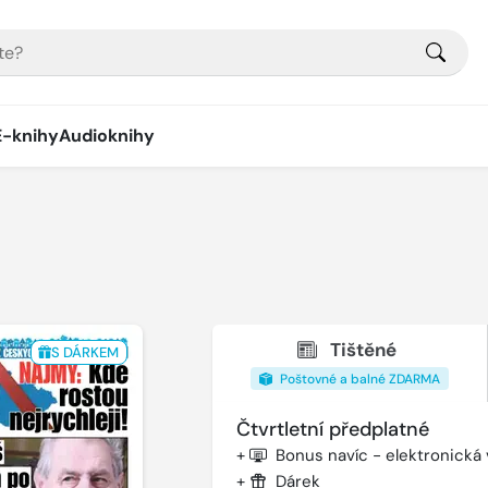
E-knihy
Audioknihy
Tištěné
S DÁRKEM
Poštovné a balné ZDARMA
Čtvrtletní předplatné
+
Bonus navíc - elektronická
+
Dárek