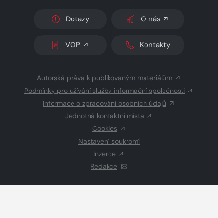
Dotazy
O nás
VOP
Kontakty
Autorská práva k publikovaným materiálům
Podmínky pro užívání služby informační společnosti
Informace o zpracování osobních údajů
Jednotná kontaktní místa
Cookies
Nastavení soukromí
Inzerce
Redakce
© 2026 Copyright
CZECH NEWS CENTER a.s.
a dodavatelé
obsahu