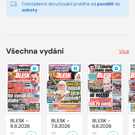
Celotýdenní doručování probíhá od
pondělí
do
soboty
.
Všechna vydání
Více
BLESK -
BLESK -
BLESK -
8.8.2026
7.8.2026
6.8.2026
od
od
od