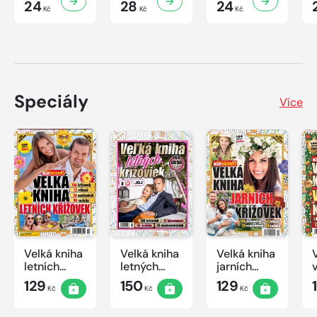
24
28
24
Kč
Kč
Kč
Speciály
Více
Velká kniha
Velká kniha
Velká kniha
letních
letných
jarních
křížovek
krížoviek s
křížovek
129
150
129
Kč
Kč
Kč
2026
TV JOJ
2026
2026