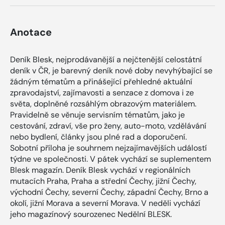
Anotace
Deník Blesk, nejprodávanější a nejčtenější celostátní
deník v ČR, je barevný deník nové doby nevyhýbající se
žádným tématům a přinášející přehledné aktuální
zpravodajství, zajímavosti a senzace z domova i ze
světa, doplněné rozsáhlým obrazovým materiálem.
Pravidelně se věnuje servisním tématům, jako je
cestování, zdraví, vše pro ženy, auto-moto, vzdělávání
nebo bydlení, články jsou plné rad a doporučení.
Sobotní příloha je souhrnem nejzajímavějších událostí
týdne ve společnosti. V pátek vychází se suplementem
Blesk magazín. Deník Blesk vychází v regionálních
mutacích Praha, Praha a střední Čechy, jižní Čechy,
východní Čechy, severní Čechy, západní Čechy, Brno a
okolí, jižní Morava a severní Morava. V neděli vychází
jeho magazínový sourozenec Nedělní BLESK.