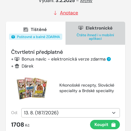
Vydání:
3.2.2025
–
Archiv
Anotace
Elektronické
Tištěné
Čtěte ihned i v mobilní
Poštovné a balné ZDARMA
aplikaci
Čtvrtletní předplatné
+
Bonus navíc - elektronická verze zdarma
?
+
Dárek
Krkonošské recepty, Slovácké
speciality a Brdské speciality
Od:
1708
Koupit
Kč