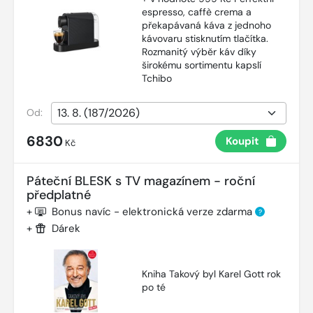
espresso, caffè crema a
překapávaná káva z jednoho
kávovaru stisknutím tlačítka.
Rozmanitý výběr káv díky
širokému sortimentu kapslí
Tchibo
Od:
6830
Koupit
Kč
Páteční BLESK s TV magazínem - roční
předplatné
+
Bonus navíc - elektronická verze zdarma
?
+
Dárek
Kniha Takový byl Karel Gott rok
po té