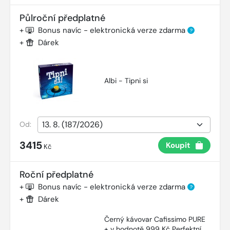
Půlroční předplatné
+
Bonus navíc - elektronická verze zdarma
?
+
Dárek
Albi - Tipni si
Od:
3415
Koupit
Kč
Roční předplatné
+
Bonus navíc - elektronická verze zdarma
?
+
Dárek
Černý kávovar Cafissimo PURE
+ v hodnotě 999 Kč Perfektní