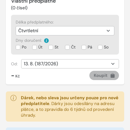
Vlastní předplatné
(
0
čísel)
Délka předplatného:
Dny doručení:
Po
Út
St
Čt
Pá
So
Od:
-
Koupit
Kč
Dárek, nebo sleva jsou určeny pouze pro nové
předplatitele
.
Dárky jsou odesílány na adresu
plátce, a to zpravidla do 6 týdnů od provedení
úhrady.