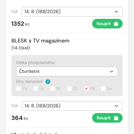
Od:
1352
Koupit
Kč
BLESK s TV magazínem
(
14
čísel)
Délka předplatného:
Dny doručení:
Po
Út
St
Čt
Pá
So
Od:
364
Koupit
Kč