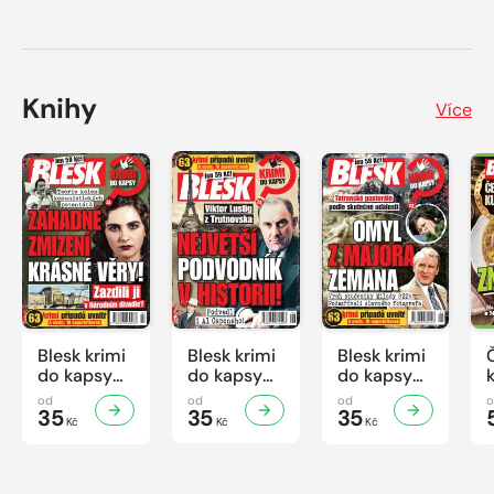
Knihy
Více
Blesk krimi
Blesk krimi
Blesk krimi
do kapsy
do kapsy
do kapsy
č.7/2026
č.6/2026
č.5/2026
od
od
od
35
35
35
Kč
Kč
Kč