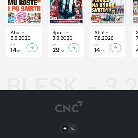
Aha! -
Sport -
Aha! -
8.8.2026
8.8.2026
7.8.2026
od
od
od
14
29
14
Kč
Kč
Kč
BLESK - 3.
PŘEPNOUT SVĚTLÝ/TMAVÝ REŽIM