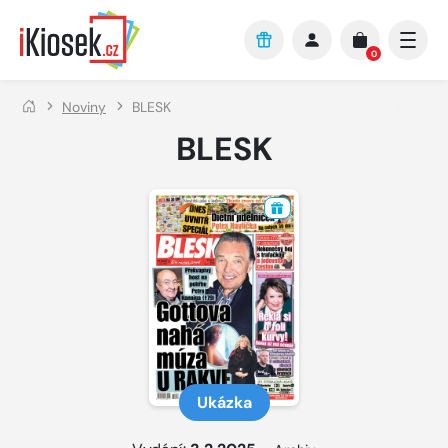
Přejít na hlavní obsah
0
Noviny
BLESK
BLESK
Ukázka