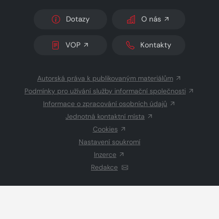
Dotazy
O nás
VOP
Kontakty
Autorská práva k publikovaným materiálům
Podmínky pro užívání služby informační společnosti
Informace o zpracování osobních údajů
Jednotná kontaktní místa
Cookies
Nastavení soukromí
Inzerce
Redakce
© 2026 Copyright
CZECH NEWS CENTER a.s.
a dodavatelé
obsahu