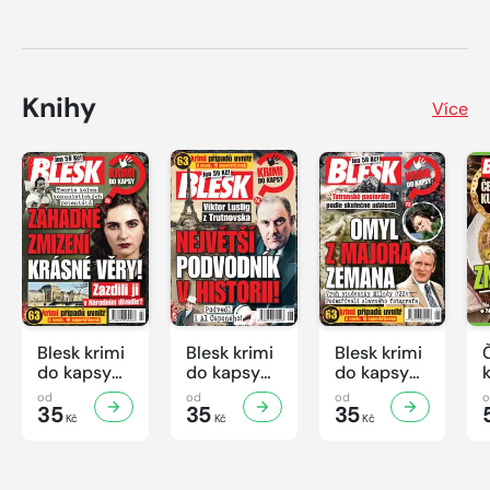
Knihy
Více
Blesk krimi
Blesk krimi
Blesk krimi
do kapsy
do kapsy
do kapsy
č.7/2026
č.6/2026
č.5/2026
od
od
od
35
35
35
Kč
Kč
Kč