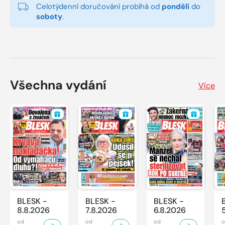
Celotýdenní doručování probíhá od
pondělí
do
soboty
.
Všechna vydání
Více
BLESK -
BLESK -
BLESK -
8.8.2026
7.8.2026
6.8.2026
od
od
od