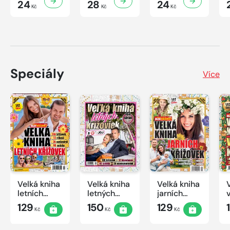
24
28
24
Kč
Kč
Kč
Speciály
Více
Velká kniha
Velká kniha
Velká kniha
letních
letných
jarních
křížovek
krížoviek s
křížovek
129
150
129
Kč
Kč
Kč
2026
TV JOJ
2026
2026