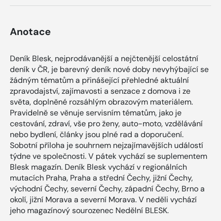
Anotace
Deník Blesk, nejprodávanější a nejčtenější celostátní
deník v ČR, je barevný deník nové doby nevyhýbající se
žádným tématům a přinášející přehledné aktuální
zpravodajství, zajímavosti a senzace z domova i ze
světa, doplněné rozsáhlým obrazovým materiálem.
Pravidelně se věnuje servisním tématům, jako je
cestování, zdraví, vše pro ženy, auto-moto, vzdělávání
nebo bydlení, články jsou plné rad a doporučení.
Sobotní příloha je souhrnem nejzajímavějších událostí
týdne ve společnosti. V pátek vychází se suplementem
Blesk magazín. Deník Blesk vychází v regionálních
mutacích Praha, Praha a střední Čechy, jižní Čechy,
východní Čechy, severní Čechy, západní Čechy, Brno a
okolí, jižní Morava a severní Morava. V neděli vychází
jeho magazínový sourozenec Nedělní BLESK.