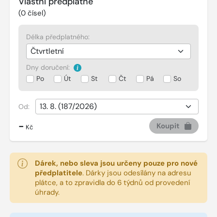
Vlastní předplatné
(
0
čísel)
Délka předplatného:
Dny doručení:
Po
Út
St
Čt
Pá
So
Od:
-
Koupit
Kč
Dárek, nebo sleva jsou určeny pouze pro nové
předplatitele
.
Dárky jsou odesílány na adresu
plátce, a to zpravidla do 6 týdnů od provedení
úhrady.