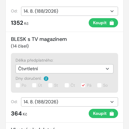
Od:
1352
Koupit
Kč
BLESK s TV magazínem
(
14
čísel)
Délka předplatného:
Dny doručení:
Po
Út
St
Čt
Pá
So
Od:
364
Koupit
Kč