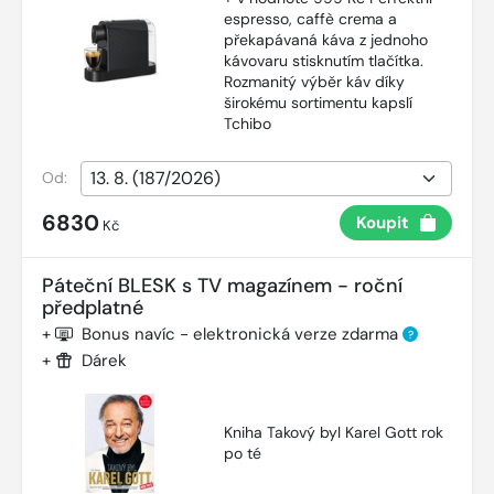
espresso, caffè crema a
překapávaná káva z jednoho
kávovaru stisknutím tlačítka.
Rozmanitý výběr káv díky
širokému sortimentu kapslí
Tchibo
Od:
6830
Koupit
Kč
Páteční BLESK s TV magazínem - roční
předplatné
+
Bonus navíc - elektronická verze zdarma
?
+
Dárek
Kniha Takový byl Karel Gott rok
po té