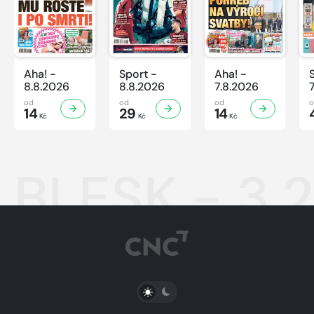
Aha! -
Sport -
Aha! -
8.8.2026
8.8.2026
7.8.2026
od
od
od
14
29
14
Kč
Kč
Kč
BLESK - 3.
PŘEPNOUT SVĚTLÝ/TMAVÝ REŽIM