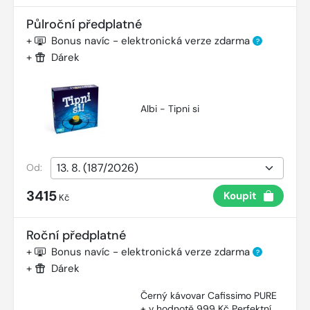
Půlroční předplatné
+
Bonus navíc - elektronická verze zdarma
?
+
Dárek
Albi - Tipni si
Od:
3415
Koupit
Kč
Roční předplatné
+
Bonus navíc - elektronická verze zdarma
?
+
Dárek
Černý kávovar Cafissimo PURE
+ v hodnotě 999 Kč Perfektní