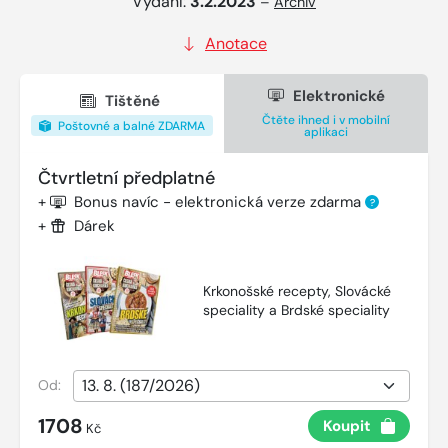
Vydání:
3.2.2023
–
Archiv
Anotace
Elektronické
Tištěné
Čtěte ihned i v mobilní
Poštovné a balné ZDARMA
aplikaci
Čtvrtletní předplatné
+
Bonus navíc - elektronická verze zdarma
?
+
Dárek
Krkonošské recepty, Slovácké
speciality a Brdské speciality
Od:
1708
Koupit
Kč