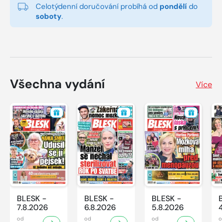
Celotýdenní doručování probíhá od
pondělí
do
soboty
.
Všechna vydání
Více
BLESK -
BLESK -
BLESK -
7.8.2026
6.8.2026
5.8.2026
od
od
od