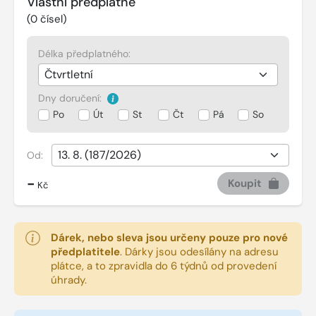
Vlastní předplatné
(
0
čísel)
Délka předplatného:
Dny doručení:
Po
Út
St
Čt
Pá
So
Od:
-
Koupit
Kč
Dárek, nebo sleva jsou určeny pouze pro nové
předplatitele
.
Dárky jsou odesílány na adresu
plátce, a to zpravidla do 6 týdnů od provedení
úhrady.