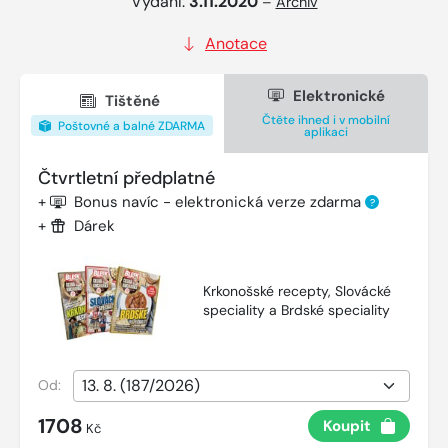
Vydání:
3.11.2020
–
Archiv
Anotace
Elektronické
Tištěné
Čtěte ihned i v mobilní
Poštovné a balné ZDARMA
aplikaci
Čtvrtletní předplatné
+
Bonus navíc - elektronická verze zdarma
?
+
Dárek
Krkonošské recepty, Slovácké
speciality a Brdské speciality
Od:
1708
Koupit
Kč