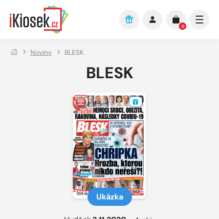
Přejít na hlavní obsah
0
Noviny
BLESK
BLESK
Ukázka