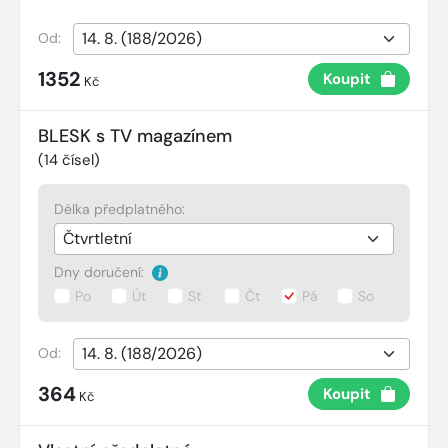
Od:
1352
Koupit
Kč
BLESK s TV magazínem
(
14
čísel)
Délka předplatného:
Dny doručení:
Po
Út
St
Čt
Pá
So
Od:
364
Koupit
Kč