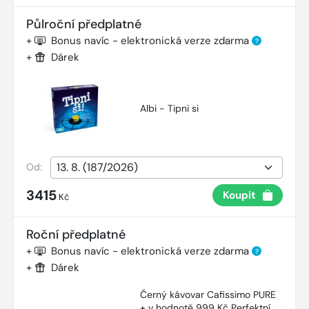
Půlroční předplatné
+
Bonus navíc - elektronická verze zdarma
?
+
Dárek
Albi - Tipni si
Od:
3415
Koupit
Kč
Roční předplatné
+
Bonus navíc - elektronická verze zdarma
?
+
Dárek
Černý kávovar Cafissimo PURE
+ v hodnotě 999 Kč Perfektní