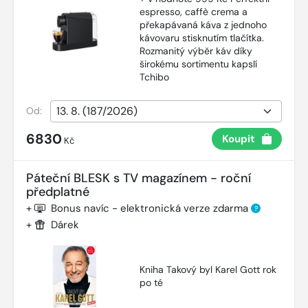
espresso, caffè crema a
překapávaná káva z jednoho
kávovaru stisknutím tlačítka.
Rozmanitý výběr káv díky
širokému sortimentu kapslí
Tchibo
Od:
6830
Koupit
Kč
Páteční BLESK s TV magazínem - roční
předplatné
+
Bonus navíc - elektronická verze zdarma
?
+
Dárek
Kniha Takový byl Karel Gott rok
po té