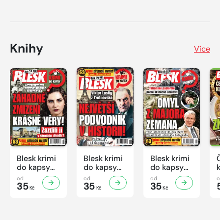
Knihy
Více
Blesk krimi
Blesk krimi
Blesk krimi
do kapsy
do kapsy
do kapsy
č.7/2026
č.6/2026
č.5/2026
od
od
od
35
35
35
Kč
Kč
Kč