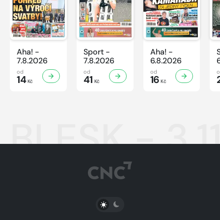
Aha! -
Sport -
Aha! -
7.8.2026
7.8.2026
6.8.2026
od
od
od
14
41
16
Kč
Kč
Kč
BLESK - 3.1
PŘEPNOUT SVĚTLÝ/TMAVÝ REŽIM