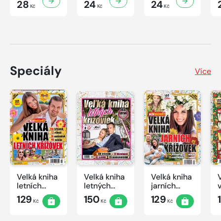
28
24
24
Kč
Kč
Kč
Speciály
Více
Velká kniha
Velká kniha
Velká kniha
letních
letných
jarních
křížovek
krížoviek s
křížovek
129
150
129
Kč
Kč
Kč
2026
TV JOJ
2026
2026