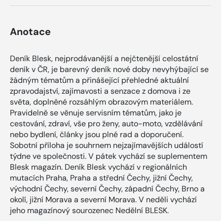
Anotace
Deník Blesk, nejprodávanější a nejčtenější celostátní
deník v ČR, je barevný deník nové doby nevyhýbající se
žádným tématům a přinášející přehledné aktuální
zpravodajství, zajímavosti a senzace z domova i ze
světa, doplněné rozsáhlým obrazovým materiálem.
Pravidelně se věnuje servisním tématům, jako je
cestování, zdraví, vše pro ženy, auto-moto, vzdělávání
nebo bydlení, články jsou plné rad a doporučení.
Sobotní příloha je souhrnem nejzajímavějších událostí
týdne ve společnosti. V pátek vychází se suplementem
Blesk magazín. Deník Blesk vychází v regionálních
mutacích Praha, Praha a střední Čechy, jižní Čechy,
východní Čechy, severní Čechy, západní Čechy, Brno a
okolí, jižní Morava a severní Morava. V neděli vychází
jeho magazínový sourozenec Nedělní BLESK.