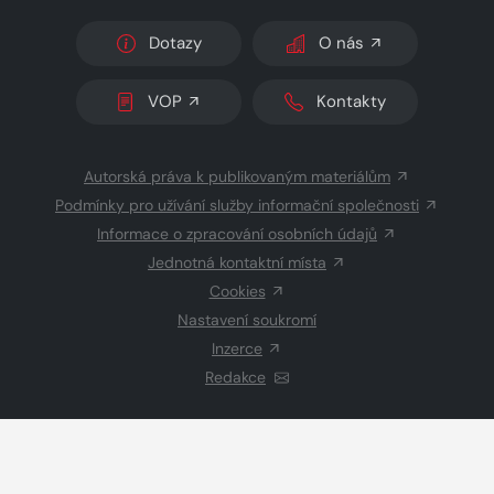
Dotazy
O nás
VOP
Kontakty
Autorská práva k publikovaným materiálům
Podmínky pro užívání služby informační společnosti
Informace o zpracování osobních údajů
Jednotná kontaktní místa
Cookies
Nastavení soukromí
Inzerce
Redakce
© 2026 Copyright
CZECH NEWS CENTER a.s.
a dodavatelé
obsahu