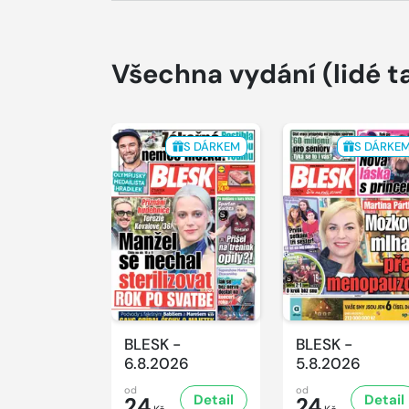
Všechna vydání
(lidé t
S DÁRKEM
S DÁRKE
BLESK -
BLESK -
6.8.2026
5.8.2026
od
od
Detail
Detail
24
24