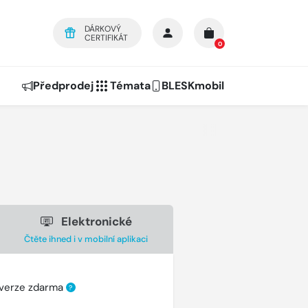
DÁRKOVÝ
CERTIFIKÁT
0
Předprodej
Témata
BLESKmobil
Elektronické
Čtěte ihned i v mobilní aplikaci
 verze zdarma
?