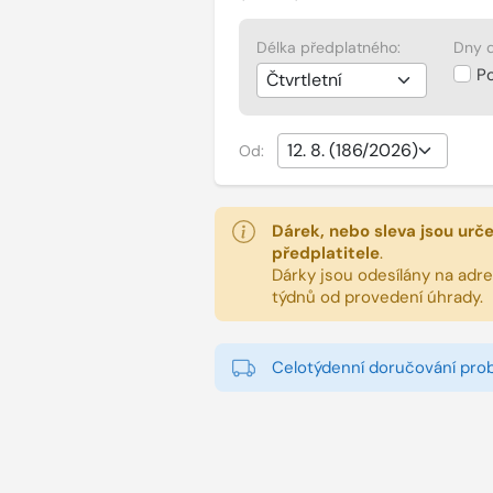
Délka předplatného:
Dny d
P
Od:
Dárek, nebo sleva jsou urč
předplatitele
.
Dárky jsou odesílány na adres
týdnů od provedení úhrady.
Celotýdenní doručování pro