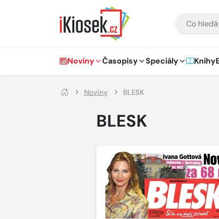
Přejít na hlavní obsah
VYHLEDÁVÁNÍ
Hlavní navigace
Noviny
Časopisy
Speciály
Knihy
Noviny
BLESK
BLESK