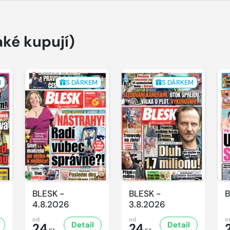
aké kupují)
M
S DÁRKEM
S DÁRKEM
BLESK -
BLESK -
B
4.8.2026
3.8.2026
od
od
o
Detail
Detail
24
24