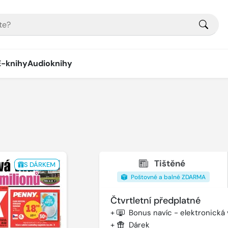
E-knihy
Audioknihy
Tištěné
S DÁRKEM
Poštovné a balné ZDARMA
Čtvrtletní předplatné
+
Bonus navíc - elektronická
+
Dárek