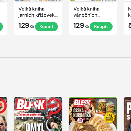
Velká kniha
Velká kniha
N
ek
jarních křížovek
vánočních
k
2026
křížovek 2025
e
129
129
Koupit
Koupit
Kč
Kč