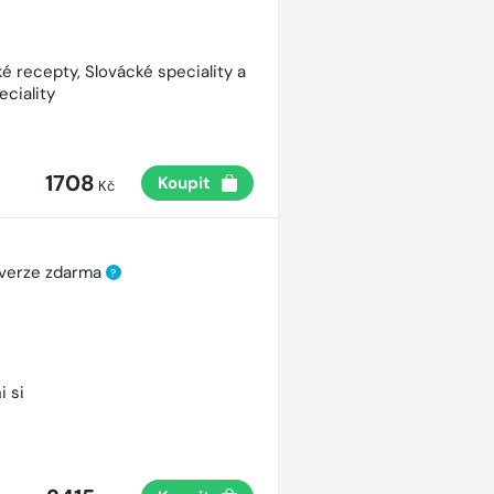
é recepty, Slovácké speciality a
eciality
1708
Koupit
Kč
 verze zdarma
?
i si