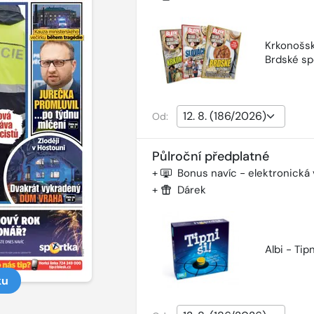
Krkonošsk
Brdské sp
Od:
Půlroční předplatné
+
Bonus navíc - elektronická
+
Dárek
Albi - Tipn
ku