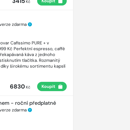
3415
Koupit
Kč
 verze zdarma
?
ovar Cafissimo PURE + v
99 Kč Perfektní espresso, caffè
řekapávaná káva z jednoho
stisknutím tlačítka. Rozmanitý
 díky širokému sortimentu kapslí
6830
Koupit
Kč
nem - roční předplatné
 verze zdarma
?