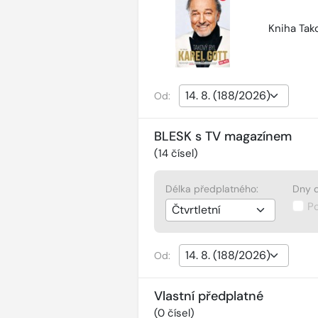
Kniha Tako
Od:
BLESK s TV magazínem
(
14
čísel)
Délka předplatného:
Dny d
P
Od:
Vlastní předplatné
(
0
čísel)