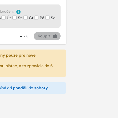
oručení:
o
Út
St
Čt
Pá
So
-
Koupit
Kč
eny pouze pro nové
u plátce, a to zpravidla do 6
bíhá od
pondělí
do
soboty
.