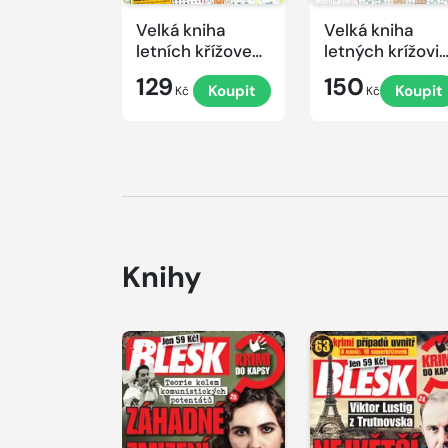
Velká kniha
Velká kniha
letních křížovek
letných krížovi
2026
s TV JOJ 2026
129
150
Koupit
Koupit
Kč
Kč
Knihy