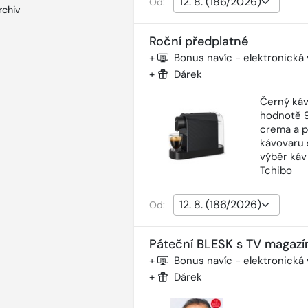
Od:
rchiv
Roční předplatné
+
Bonus navíc - elektronická
+
Dárek
Černý káv
hodnotě 9
crema a p
kávovaru 
výběr káv
Tchibo
Od:
Páteční BLESK s TV magazí
+
Bonus navíc - elektronická
+
Dárek