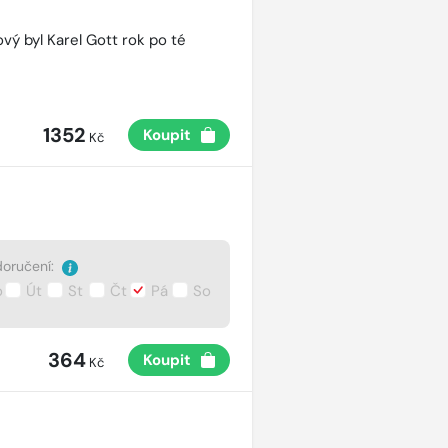
vý byl Karel Gott rok po té
1352
Koupit
Kč
oručení:
o
Út
St
Čt
Pá
So
364
Koupit
Kč