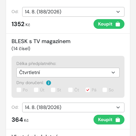
Od:
1352
Koupit
Kč
BLESK s TV magazínem
(
14
čísel)
Délka předplatného:
Dny doručení:
Po
Út
St
Čt
Pá
So
Od:
364
Koupit
Kč