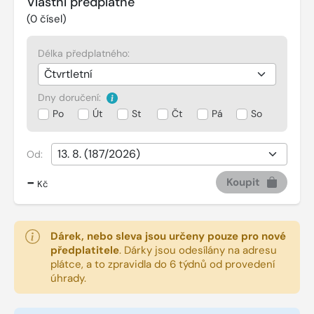
Vlastní předplatné
(
0
čísel)
Délka předplatného:
Dny doručení:
Po
Út
St
Čt
Pá
So
Od:
-
Koupit
Kč
Dárek, nebo sleva jsou určeny pouze pro nové
předplatitele
.
Dárky jsou odesílány na adresu
plátce, a to zpravidla do 6 týdnů od provedení
úhrady.