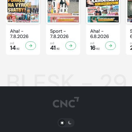
Aha! -
Sport -
Aha! -
7.8.2026
7.8.2026
6.8.2026
od
od
od
14
41
16
Kč
Kč
Kč
BLESK - 29
PŘEPNOUT SVĚTLÝ/TMAVÝ REŽIM