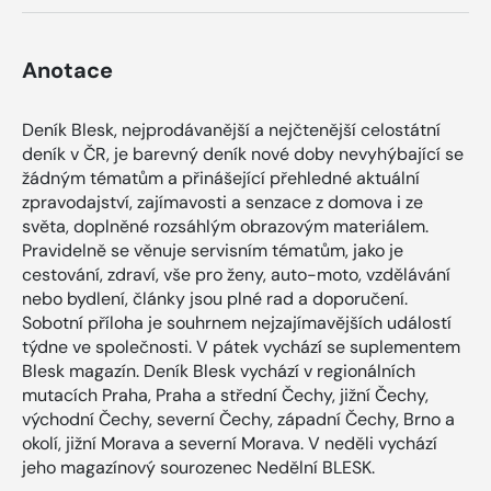
Anotace
Deník Blesk, nejprodávanější a nejčtenější celostátní
deník v ČR, je barevný deník nové doby nevyhýbající se
žádným tématům a přinášející přehledné aktuální
zpravodajství, zajímavosti a senzace z domova i ze
světa, doplněné rozsáhlým obrazovým materiálem.
Pravidelně se věnuje servisním tématům, jako je
cestování, zdraví, vše pro ženy, auto-moto, vzdělávání
nebo bydlení, články jsou plné rad a doporučení.
Sobotní příloha je souhrnem nejzajímavějších událostí
týdne ve společnosti. V pátek vychází se suplementem
Blesk magazín. Deník Blesk vychází v regionálních
mutacích Praha, Praha a střední Čechy, jižní Čechy,
východní Čechy, severní Čechy, západní Čechy, Brno a
okolí, jižní Morava a severní Morava. V neděli vychází
jeho magazínový sourozenec Nedělní BLESK.