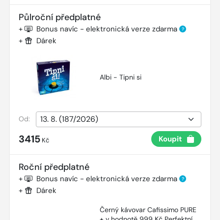
Půlroční předplatné
+
Bonus navíc - elektronická verze zdarma
?
+
Dárek
Albi - Tipni si
Od:
3415
Koupit
Kč
Roční předplatné
+
Bonus navíc - elektronická verze zdarma
?
+
Dárek
Černý kávovar Cafissimo PURE
+ v hodnotě 999 Kč Perfektní