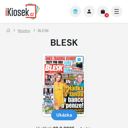
Přejít na hlavní obsah
0
Noviny
BLESK
BLESK
Ukázka