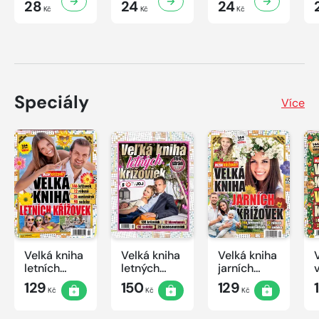
28
24
24
Kč
Kč
Kč
Speciály
Více
Velká kniha
Velká kniha
Velká kniha
letních
letných
jarních
křížovek
krížoviek s
křížovek
129
150
129
Kč
Kč
Kč
2026
TV JOJ
2026
2026