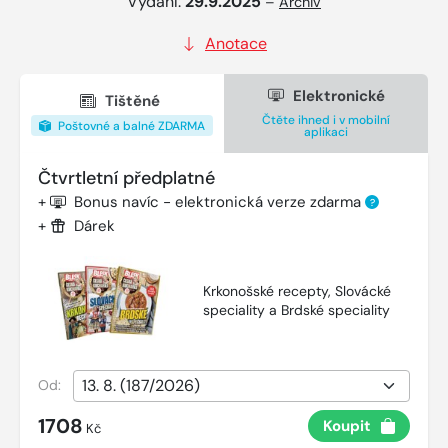
Vydání:
29.9.2025
–
Archiv
Anotace
Elektronické
Tištěné
Čtěte ihned i v mobilní
Poštovné a balné ZDARMA
aplikaci
Čtvrtletní předplatné
+
Bonus navíc - elektronická verze zdarma
?
+
Dárek
Krkonošské recepty, Slovácké
speciality a Brdské speciality
Od:
1708
Koupit
Kč