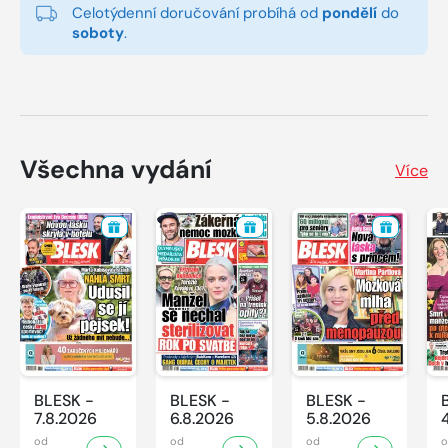
Celotýdenní doručování probíhá od
pondělí
do
soboty
.
Všechna vydání
Více
BLESK -
BLESK -
BLESK -
7.8.2026
6.8.2026
5.8.2026
od
od
od