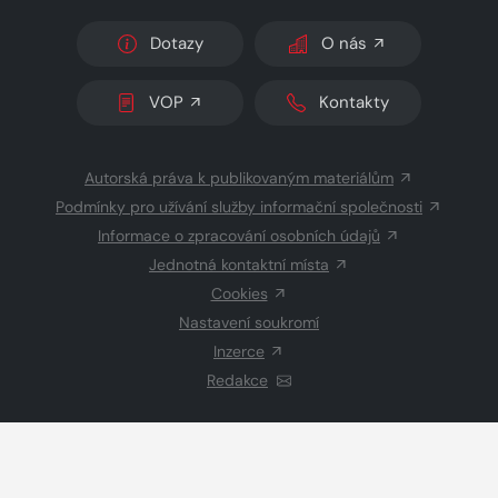
Dotazy
O nás
VOP
Kontakty
Autorská práva k publikovaným materiálům
Podmínky pro užívání služby informační společnosti
Informace o zpracování osobních údajů
Jednotná kontaktní místa
Cookies
Nastavení soukromí
Inzerce
Redakce
© 2026 Copyright
CZECH NEWS CENTER a.s.
a dodavatelé
obsahu