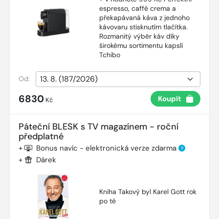
espresso, caffè crema a
překapávaná káva z jednoho
kávovaru stisknutím tlačítka.
Rozmanitý výběr káv díky
širokému sortimentu kapslí
Tchibo
Od:
6830
Koupit
Kč
Páteční BLESK s TV magazínem - roční
předplatné
+
Bonus navíc - elektronická verze zdarma
?
+
Dárek
Kniha Takový byl Karel Gott rok
po té