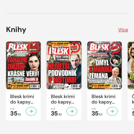
Knihy
Více
Blesk krimi
Blesk krimi
Blesk krimi
do kapsy
do kapsy
do kapsy
č.7/2026
č.6/2026
č.5/2026
od
od
od
35
35
35
Kč
Kč
Kč