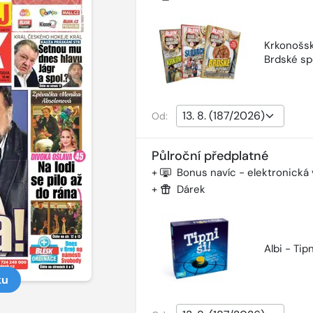
Krkonošsk
Brdské sp
Od:
Půlroční předplatné
+
Bonus navíc - elektronická
+
Dárek
Albi - Tipn
ku