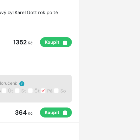
vý byl Karel Gott rok po té
1352
Koupit
Kč
oručení:
o
Út
St
Čt
Pá
So
364
Koupit
Kč