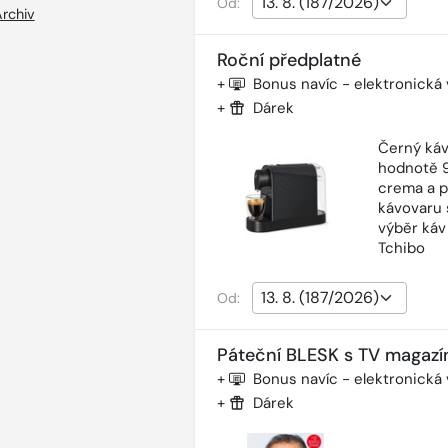
Od:
rchiv
Roční předplatné
+
Bonus navíc - elektronická
+
Dárek
Černý káv
hodnotě 9
crema a p
kávovaru 
výběr káv
Tchibo
Od:
Páteční BLESK s TV magazí
+
Bonus navíc - elektronická
+
Dárek