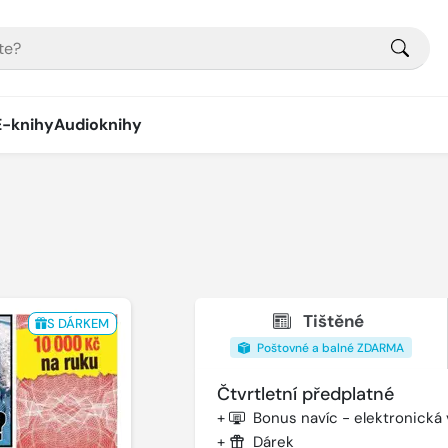
E-knihy
Audioknihy
Tištěné
S DÁRKEM
Poštovné a balné ZDARMA
Čtvrtletní předplatné
+
Bonus navíc - elektronická
+
Dárek