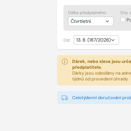
Délka předplatného:
Dny d
P
Od:
Dárek, nebo sleva jsou urč
předplatitele
.
Dárky jsou odesílány na adres
týdnů od provedení úhrady.
Celotýdenní doručování pro