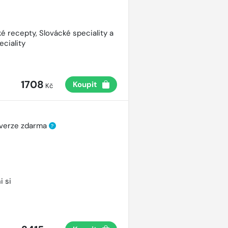
é recepty, Slovácké speciality a
eciality
1708
Koupit
Kč
 verze zdarma
?
i si