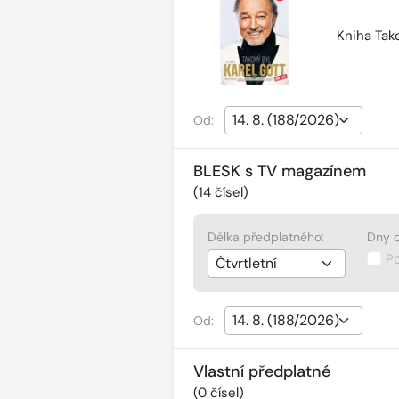
Kniha Tako
Od:
BLESK s TV magazínem
(
14
čísel)
Délka předplatného:
Dny d
P
Od:
Vlastní předplatné
(
0
čísel)