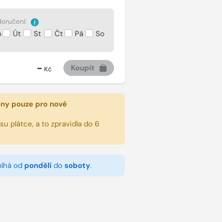
oručení:
o
Út
St
Čt
Pá
So
-
Koupit
Kč
eny pouze pro nové
u plátce, a to zpravidla do 6
bíhá od
pondělí
do
soboty
.