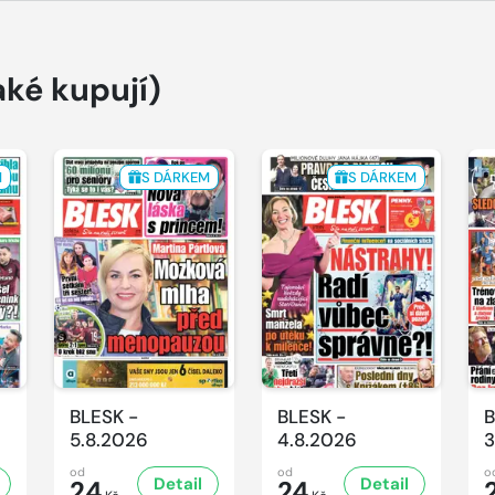
aké kupují)
M
S DÁRKEM
S DÁRKEM
BLESK -
BLESK -
B
5.8.2026
4.8.2026
3
od
od
o
Detail
Detail
24
24