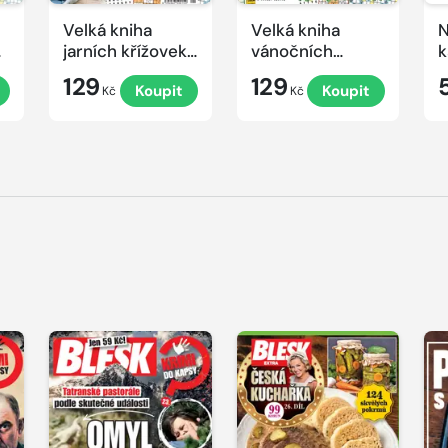
Velká kniha
Velká kniha
N
ek
jarních křížovek
vánočních
k
2026
křížovek 2025
e
129
129
Koupit
Koupit
Kč
Kč