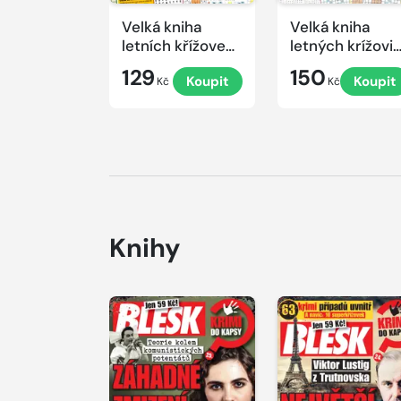
Velká kniha
Velká kniha
letních křížovek
letných krížovi
2026
s TV JOJ 2026
129
150
Koupit
Koupit
Kč
Kč
Knihy