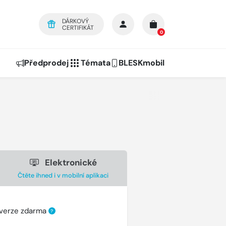
DÁRKOVÝ
CERTIFIKÁT
0
Předprodej
Témata
BLESKmobil
Elektronické
Čtěte ihned i v mobilní aplikaci
 verze zdarma
?