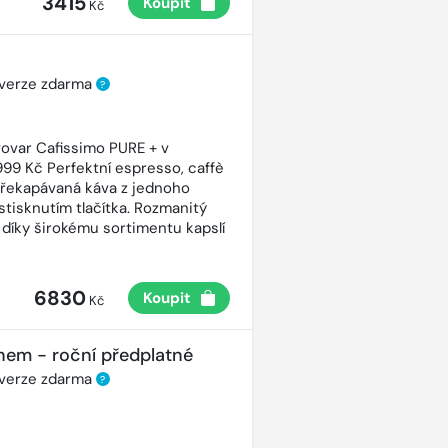
3415
Koupit
Kč
 verze zdarma
?
ovar Cafissimo PURE + v
99 Kč Perfektní espresso, caffè
řekapávaná káva z jednoho
stisknutím tlačítka. Rozmanitý
 díky širokému sortimentu kapslí
6830
Koupit
Kč
nem - roční předplatné
 verze zdarma
?