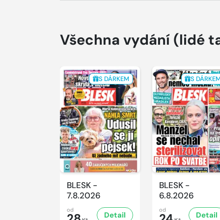
Všechna vydání
(lidé t
S DÁRKEM
S DÁRKE
BLESK -
BLESK -
7.8.2026
6.8.2026
od
od
Detail
Detail
28
24