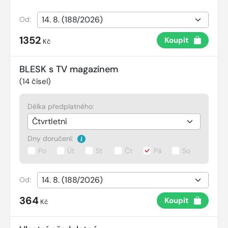
Od:
1352
Koupit
Kč
BLESK s TV magazínem
(
14
čísel)
Délka předplatného:
Dny doručení:
Po
Út
St
Čt
Pá
So
Od:
364
Koupit
Kč