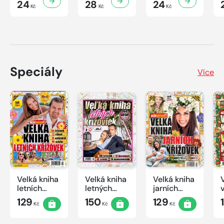
24
28
24
Kč
Kč
Kč
Speciály
Více
Velká kniha
Velká kniha
Velká kniha
letních
letných
jarních
křížovek
krížoviek s
křížovek
129
150
129
Kč
Kč
Kč
2026
TV JOJ
2026
2026