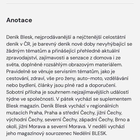
Anotace
Deník Blesk, nejprodávanější a nejčtenější celostátní
deník v ČR, je barevný deník nové doby nevyhýbající se
žádným tématům a přinášející přehledné aktuální
zpravodajství, zajímavosti a senzace z domova i ze
světa, doplněné rozsáhlým obrazovým materiálem.
Pravidelně se věnuje servisním tématům, jako je
cestování, zdraví, vše pro ženy, auto-moto, vzdělávání
nebo bydlení, články jsou plné rad a doporučení.
Sobotní příloha je souhrnem nejzajímavějších událostí
týdne ve společnosti. V pátek vychází se suplementem
Blesk magazín. Deník Blesk vychází v regionálních
mutacích Praha, Praha a střední Čechy, jižní Čechy,
východní Čechy, severní Čechy, západní Čechy, Brno a
okolí, jižní Morava a severní Morava. V neděli vychází
jeho magazínový sourozenec Nedělní BLESK.