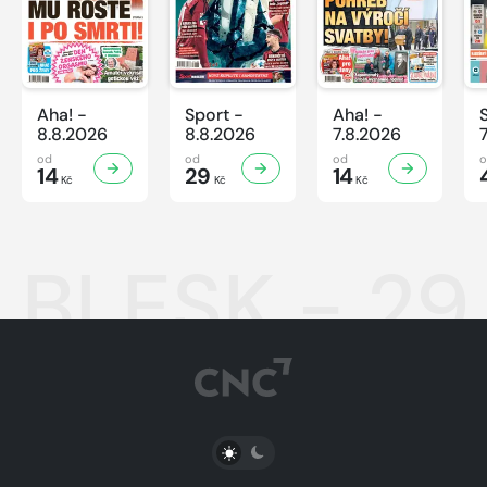
Aha! -
Sport -
Aha! -
8.8.2026
8.8.2026
7.8.2026
od
od
od
14
29
14
Kč
Kč
Kč
BLESK - 29
PŘEPNOUT SVĚTLÝ/TMAVÝ REŽIM