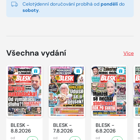
Celotýdenní doručování probíhá od
pondělí
do
soboty
.
Všechna vydání
Více
BLESK -
BLESK -
BLESK -
8.8.2026
7.8.2026
6.8.2026
od
od
od