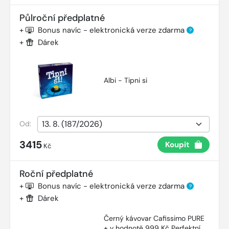
Půlroční předplatné
+
Bonus navíc - elektronická verze zdarma
?
+
Dárek
Albi - Tipni si
Od:
3415
Koupit
Kč
Roční předplatné
+
Bonus navíc - elektronická verze zdarma
?
+
Dárek
Černý kávovar Cafissimo PURE
+ v hodnotě 999 Kč Perfektní