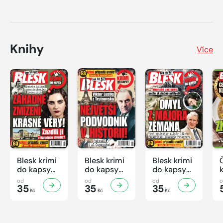
Knihy
Více
Blesk krimi
Blesk krimi
Blesk krimi
do kapsy
do kapsy
do kapsy
č.7/2026
č.6/2026
č.5/2026
od
od
od
35
35
35
Kč
Kč
Kč