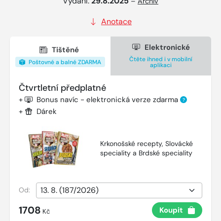
Vydání:
29.8.2025
–
Archiv
Anotace
Elektronické
Tištěné
Čtěte ihned i v mobilní
Poštovné a balné ZDARMA
aplikaci
Čtvrtletní předplatné
+
Bonus navíc - elektronická verze zdarma
?
+
Dárek
Krkonošské recepty, Slovácké
speciality a Brdské speciality
Od:
1708
Koupit
Kč