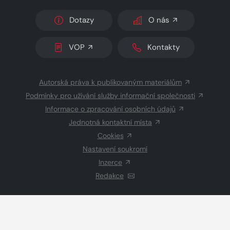
Dotazy
O nás
VOP
Kontakty
Autorská práva k publikovaným materiálům
Podmínky pro užívání služby informační společnosti
Informace o zpracování osobních údajů
Jednotná kontaktní místa
Cookies
Nastavení soukromí
Inzerce
Redakce
© 2026 Copyright
CZECH NEWS CENTER a.s.
a dodavatelé
obsahu