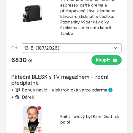
espresso, caffè crema a
překapávaná káva z jednoho
kávovaru stisknutím tlačítka.
Rozmanitý výběr káv díky
širokému sortimentu kapslí
Tchibo
Od:
6830
Koupit
Kč
Páteční BLESK s TV magazínem - roční
předplatné
+
Bonus navíc - elektronická verze zdarma
?
+
Dárek
Kniha Takový byl Karel Gott rok
po té