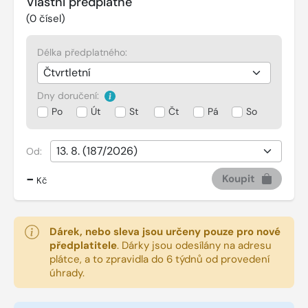
Vlastní předplatné
(
0
čísel)
Délka předplatného:
Dny doručení:
Po
Út
St
Čt
Pá
So
Od:
-
Koupit
Kč
Dárek, nebo sleva jsou určeny pouze pro nové
předplatitele
.
Dárky jsou odesílány na adresu
plátce, a to zpravidla do 6 týdnů od provedení
úhrady.