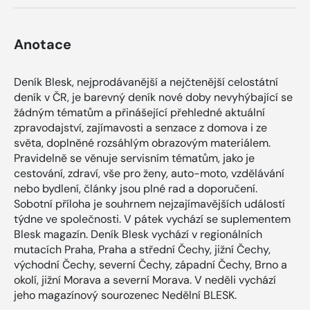
Anotace
Deník Blesk, nejprodávanější a nejčtenější celostátní
deník v ČR, je barevný deník nové doby nevyhýbající se
žádným tématům a přinášející přehledné aktuální
zpravodajství, zajímavosti a senzace z domova i ze
světa, doplněné rozsáhlým obrazovým materiálem.
Pravidelně se věnuje servisním tématům, jako je
cestování, zdraví, vše pro ženy, auto-moto, vzdělávání
nebo bydlení, články jsou plné rad a doporučení.
Sobotní příloha je souhrnem nejzajímavějších událostí
týdne ve společnosti. V pátek vychází se suplementem
Blesk magazín. Deník Blesk vychází v regionálních
mutacích Praha, Praha a střední Čechy, jižní Čechy,
východní Čechy, severní Čechy, západní Čechy, Brno a
okolí, jižní Morava a severní Morava. V neděli vychází
jeho magazínový sourozenec Nedělní BLESK.