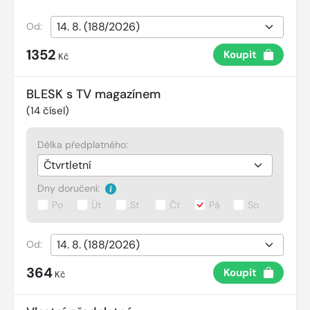
Od:
1352
Koupit
Kč
BLESK s TV magazínem
(
14
čísel)
Délka předplatného:
Dny doručení:
Po
Út
St
Čt
Pá
So
Od:
364
Koupit
Kč