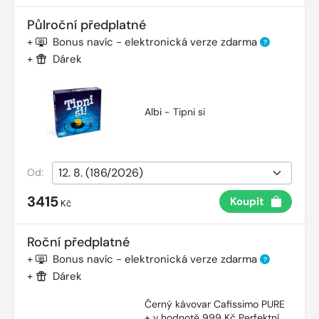
Půlroční předplatné
+
Bonus navíc - elektronická verze zdarma
?
+
Dárek
Albi - Tipni si
Od:
3415
Koupit
Kč
Roční předplatné
+
Bonus navíc - elektronická verze zdarma
?
+
Dárek
Černý kávovar Cafissimo PURE
+ v hodnotě 999 Kč Perfektní