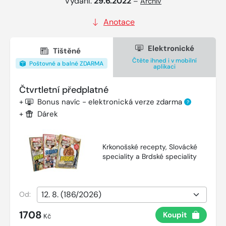
Vydání:
29.6.2022
–
Archiv
Anotace
Elektronické
Tištěné
Čtěte ihned i v mobilní
Poštovné a balné ZDARMA
aplikaci
Čtvrtletní předplatné
+
Bonus navíc - elektronická verze zdarma
?
+
Dárek
Krkonošské recepty, Slovácké
speciality a Brdské speciality
Od:
1708
Koupit
Kč