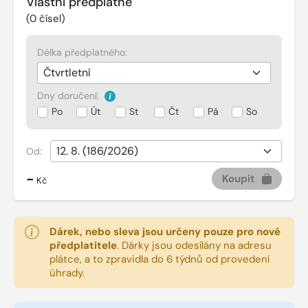
Vlastní předplatné
(
0
čísel)
Délka předplatného:
Dny doručení:
Po
Út
St
Čt
Pá
So
Od:
-
Koupit
Kč
Dárek, nebo sleva jsou určeny pouze pro nové
předplatitele
.
Dárky jsou odesílány na adresu
plátce, a to zpravidla do 6 týdnů od provedení
úhrady.