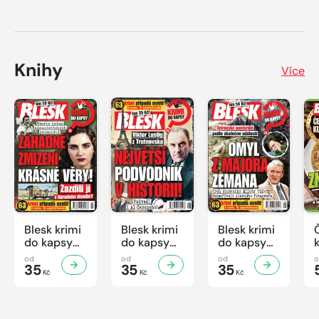
Knihy
Více
Blesk krimi
Blesk krimi
Blesk krimi
do kapsy
do kapsy
do kapsy
č.7/2026
č.6/2026
č.5/2026
od
od
od
35
35
35
Kč
Kč
Kč