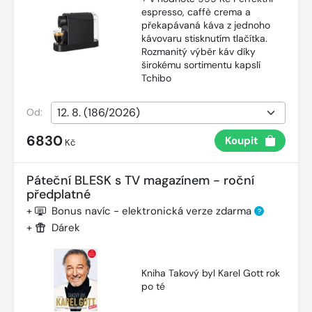
espresso, caffè crema a
překapávaná káva z jednoho
kávovaru stisknutím tlačítka.
Rozmanitý výběr káv díky
širokému sortimentu kapslí
Tchibo
Od:
6830
Koupit
Kč
Páteční BLESK s TV magazínem - roční
předplatné
+
Bonus navíc - elektronická verze zdarma
?
+
Dárek
Kniha Takový byl Karel Gott rok
po té