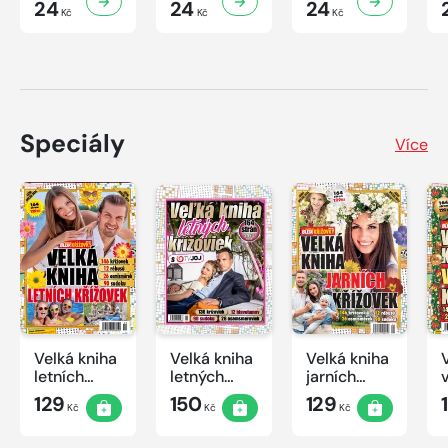
24
24
24
Kč
Kč
Kč
Speciály
Více
Velká kniha
Velká kniha
Velká kniha
letních
letných
jarních
křížovek
krížoviek s
křížovek
129
150
129
Kč
Kč
Kč
2026
TV JOJ
2026
2026