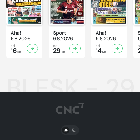
Aha! -
Sport -
Aha! -
6.8.2026
6.8.2026
5.8.2026
od
od
od
16
29
14
Kč
Kč
Kč
BLESK - 29
PŘEPNOUT SVĚTLÝ/TMAVÝ REŽIM