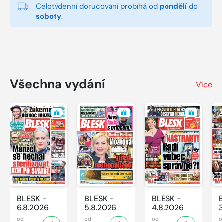
Celotýdenní doručování probíhá od
pondělí
do
soboty
.
Všechna vydání
Více
BLESK -
BLESK -
BLESK -
6.8.2026
5.8.2026
4.8.2026
od
od
od