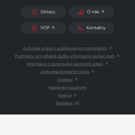
Dotazy
O nás
VOP
Kontakty
Autorská práva k publikovaným materiálům
Podmínky pro užívání služby informační společnosti
Informace o zpracování osobních údajů
Jednotná kontaktní místa
Cookies
Nastavení soukromí
Inzerce
Redakce
© 2026 Copyright
CZECH NEWS CENTER a.s.
a dodavatelé
obsahu