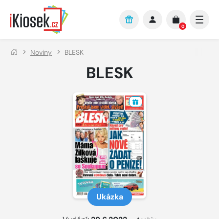
Přejít na hlavní obsah
0
Noviny
BLESK
BLESK
Ukázka