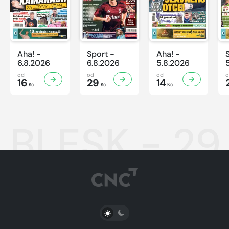
Aha! -
Sport -
Aha! -
6.8.2026
6.8.2026
5.8.2026
od
od
od
16
29
14
Kč
Kč
Kč
BLESK - 29
PŘEPNOUT SVĚTLÝ/TMAVÝ REŽIM