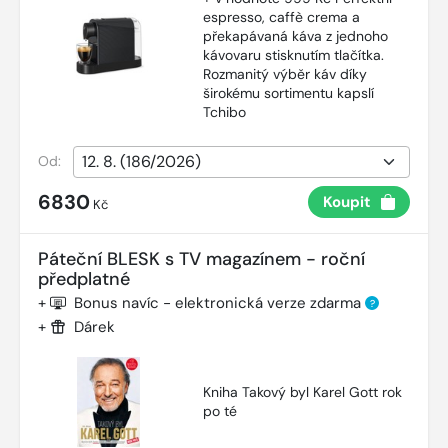
espresso, caffè crema a
překapávaná káva z jednoho
kávovaru stisknutím tlačítka.
Rozmanitý výběr káv díky
širokému sortimentu kapslí
Tchibo
Od:
6830
Koupit
Kč
Páteční BLESK s TV magazínem - roční
předplatné
+
Bonus navíc - elektronická verze zdarma
?
+
Dárek
Kniha Takový byl Karel Gott rok
po té