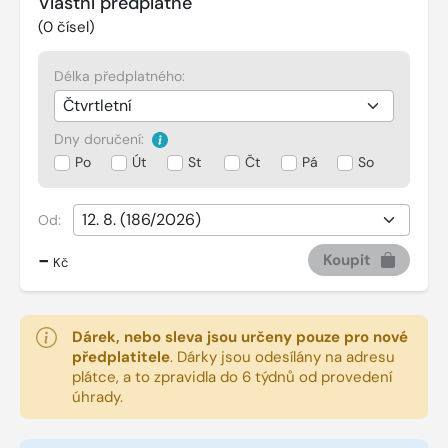
Vlastní předplatné
(
0
čísel)
Délka předplatného:
Dny doručení:
Po
Út
St
Čt
Pá
So
Od:
-
Koupit
Kč
Dárek, nebo sleva jsou určeny pouze pro nové
předplatitele
.
Dárky jsou odesílány na adresu
plátce, a to zpravidla do 6 týdnů od provedení
úhrady.