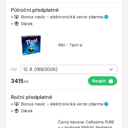
Půlroční předplatné
+
Bonus navíc - elektronická verze zdarma
?
+
Dárek
Albi - Tipni si
Od:
3415
Koupit
Kč
Roční předplatné
+
Bonus navíc - elektronická verze zdarma
?
+
Dárek
Černý kávovar Cafissimo PURE
+ v hodnotě 999 Kč Perfektní