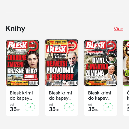
Knihy
Více
Blesk krimi
Blesk krimi
Blesk krimi
do kapsy
do kapsy
do kapsy
č.7/2026
č.6/2026
č.5/2026
od
od
od
35
35
35
Kč
Kč
Kč