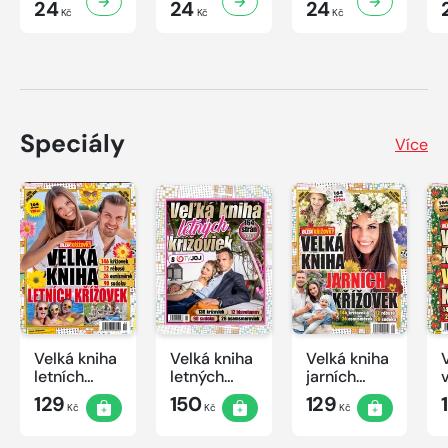
24
24
24
Kč
Kč
Kč
Speciály
Více
Velká kniha
Velká kniha
Velká kniha
letních
letných
jarních
křížovek
krížoviek s
křížovek
129
150
129
Kč
Kč
Kč
2026
TV JOJ
2026
2026