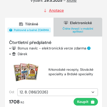
Vydání:
29.5.2025
–
Archiv
Anotace
Elektronické
Tištěné
Čtěte ihned i v mobilní
Poštovné a balné ZDARMA
aplikaci
Čtvrtletní předplatné
+
Bonus navíc - elektronická verze zdarma
?
+
Dárek
Krkonošské recepty, Slovácké
speciality a Brdské speciality
Od:
1708
Koupit
Kč