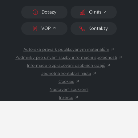
Dotazy
O nás
VOP
Kontakty
Autorská práva k publikovaným materiálům
Podmínky pro užívání služby informační společnosti
Informace o zpracování osobních údajů
Jednotná kontaktní místa
Cookies
Nastavení soukromí
Inzerce
Redakce
© 2026 Copyright
CZECH NEWS CENTER a.s.
a dodavatelé
obsahu