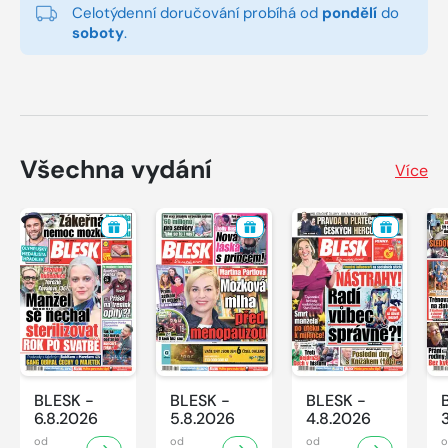
Celotýdenní doručování probíhá od
pondělí
do
soboty
.
Všechna vydání
Více
BLESK -
BLESK -
BLESK -
6.8.2026
5.8.2026
4.8.2026
od
od
od