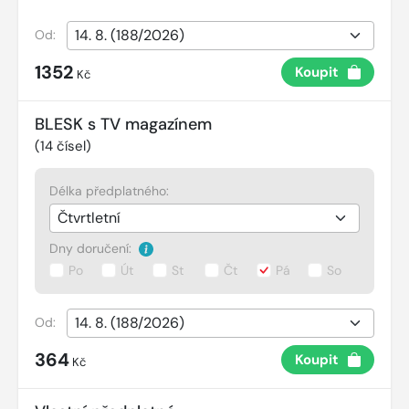
Od:
1352
Koupit
Kč
BLESK s TV magazínem
(
14
čísel)
Délka předplatného:
Dny doručení:
Po
Út
St
Čt
Pá
So
Od:
364
Koupit
Kč