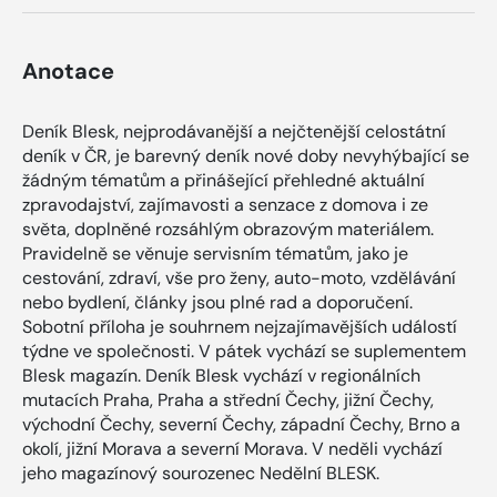
Anotace
Deník Blesk, nejprodávanější a nejčtenější celostátní
deník v ČR, je barevný deník nové doby nevyhýbající se
žádným tématům a přinášející přehledné aktuální
zpravodajství, zajímavosti a senzace z domova i ze
světa, doplněné rozsáhlým obrazovým materiálem.
Pravidelně se věnuje servisním tématům, jako je
cestování, zdraví, vše pro ženy, auto-moto, vzdělávání
nebo bydlení, články jsou plné rad a doporučení.
Sobotní příloha je souhrnem nejzajímavějších událostí
týdne ve společnosti. V pátek vychází se suplementem
Blesk magazín. Deník Blesk vychází v regionálních
mutacích Praha, Praha a střední Čechy, jižní Čechy,
východní Čechy, severní Čechy, západní Čechy, Brno a
okolí, jižní Morava a severní Morava. V neděli vychází
jeho magazínový sourozenec Nedělní BLESK.