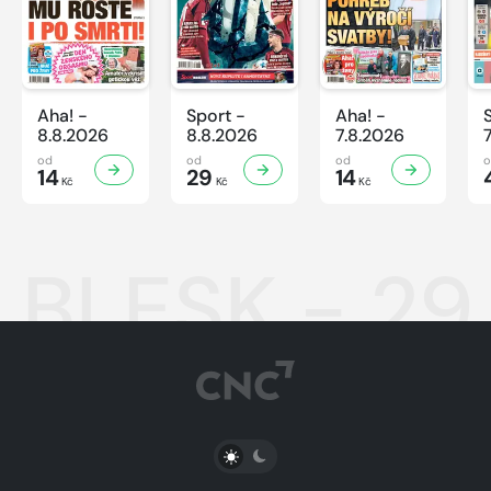
Aha! -
Sport -
Aha! -
8.8.2026
8.8.2026
7.8.2026
od
od
od
14
29
14
Kč
Kč
Kč
BLESK - 29
PŘEPNOUT SVĚTLÝ/TMAVÝ REŽIM