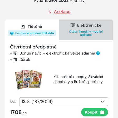
Vydání:
29.4.2023
–
Archiv
Anotace
Elektronické
Tištěné
Čtěte ihned i v mobilní
Poštovné a balné ZDARMA
aplikaci
Čtvrtletní předplatné
+
Bonus navíc - elektronická verze zdarma
?
+
Dárek
Krkonošské recepty, Slovácké
speciality a Brdské speciality
Od:
1708
Koupit
Kč