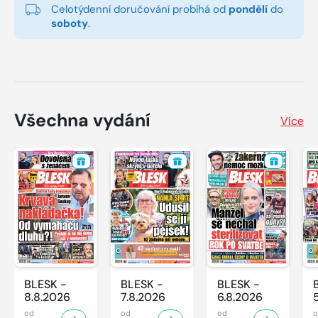
Celotýdenní doručování probíhá od
pondělí
do
soboty
.
Všechna vydání
Více
BLESK -
BLESK -
BLESK -
8.8.2026
7.8.2026
6.8.2026
od
od
od