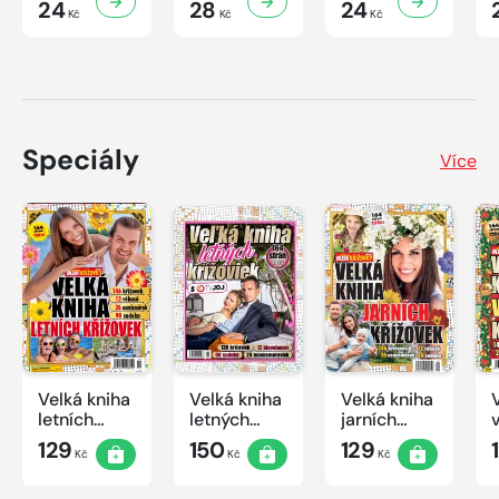
24
28
24
Kč
Kč
Kč
Speciály
Více
Velká kniha
Velká kniha
Velká kniha
letních
letných
jarních
křížovek
krížoviek s
křížovek
129
150
129
Kč
Kč
Kč
2026
TV JOJ
2026
2026