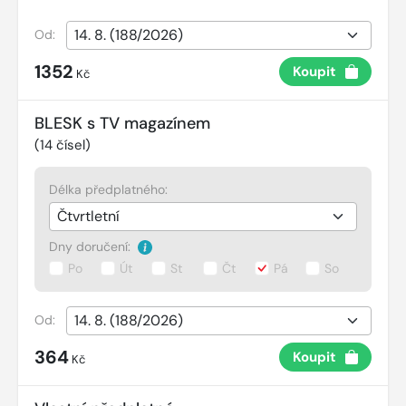
Od:
1352
Koupit
Kč
BLESK s TV magazínem
(
14
čísel)
Délka předplatného:
Dny doručení:
Po
Út
St
Čt
Pá
So
Od:
364
Koupit
Kč