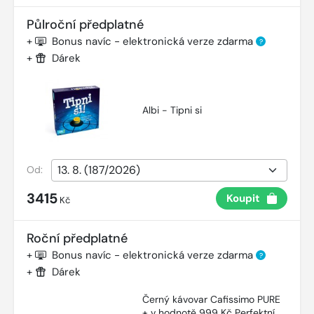
Půlroční předplatné
+
Bonus navíc - elektronická verze zdarma
?
+
Dárek
Albi - Tipni si
Od:
3415
Koupit
Kč
Roční předplatné
+
Bonus navíc - elektronická verze zdarma
?
+
Dárek
Černý kávovar Cafissimo PURE
+ v hodnotě 999 Kč Perfektní