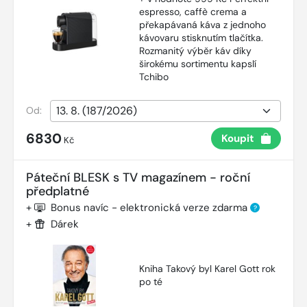
espresso, caffè crema a
překapávaná káva z jednoho
kávovaru stisknutím tlačítka.
Rozmanitý výběr káv díky
širokému sortimentu kapslí
Tchibo
Od:
6830
Koupit
Kč
Páteční BLESK s TV magazínem - roční
předplatné
+
Bonus navíc - elektronická verze zdarma
?
+
Dárek
Kniha Takový byl Karel Gott rok
po té