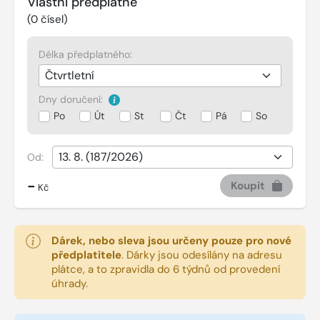
Vlastní předplatné
(
0
čísel)
Délka předplatného:
Dny doručení:
Po
Út
St
Čt
Pá
So
Od:
-
Koupit
Kč
Dárek, nebo sleva jsou určeny pouze pro nové
předplatitele
.
Dárky jsou odesílány na adresu
plátce, a to zpravidla do 6 týdnů od provedení
úhrady.