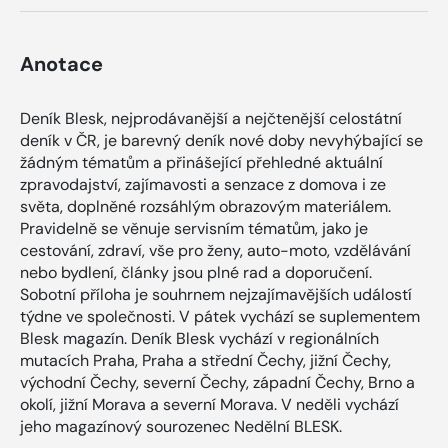
Anotace
Deník Blesk, nejprodávanější a nejčtenější celostátní
deník v ČR, je barevný deník nové doby nevyhýbající se
žádným tématům a přinášející přehledné aktuální
zpravodajství, zajímavosti a senzace z domova i ze
světa, doplněné rozsáhlým obrazovým materiálem.
Pravidelně se věnuje servisním tématům, jako je
cestování, zdraví, vše pro ženy, auto-moto, vzdělávání
nebo bydlení, články jsou plné rad a doporučení.
Sobotní příloha je souhrnem nejzajímavějších událostí
týdne ve společnosti. V pátek vychází se suplementem
Blesk magazín. Deník Blesk vychází v regionálních
mutacích Praha, Praha a střední Čechy, jižní Čechy,
východní Čechy, severní Čechy, západní Čechy, Brno a
okolí, jižní Morava a severní Morava. V neděli vychází
jeho magazínový sourozenec Nedělní BLESK.