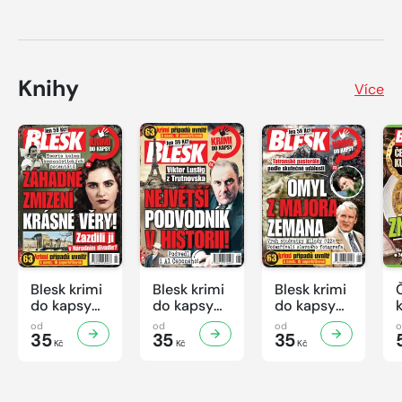
Knihy
Více
Blesk krimi
Blesk krimi
Blesk krimi
do kapsy
do kapsy
do kapsy
č.7/2026
č.6/2026
č.5/2026
od
od
od
35
35
35
Kč
Kč
Kč