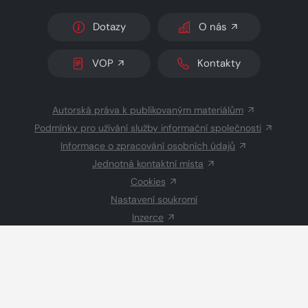
Dotazy
O nás
VOP
Kontakty
Autorská práva k publikovaným materiálům
Podmínky pro užívání služby informační společnosti
Informace o zpracování osobních údajů
Jednotná kontaktní místa
Cookies
Nastavení soukromí
Inzerce
Redakce
© 2026 Copyright
CZECH NEWS CENTER a.s.
a dodavatelé
obsahu