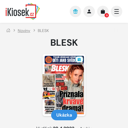
Přejít na hlavní obsah
0
Noviny
BLESK
BLESK
Ukázka