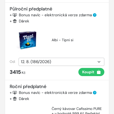
Půlroční předplatné
+
Bonus navíc - elektronická verze zdarma
?
+
Dárek
Albi - Tipni si
Od:
3415
Koupit
Kč
Roční předplatné
+
Bonus navíc - elektronická verze zdarma
?
+
Dárek
Černý kávovar Cafissimo PURE
+ v hodnotě 999 Kč Perfektní