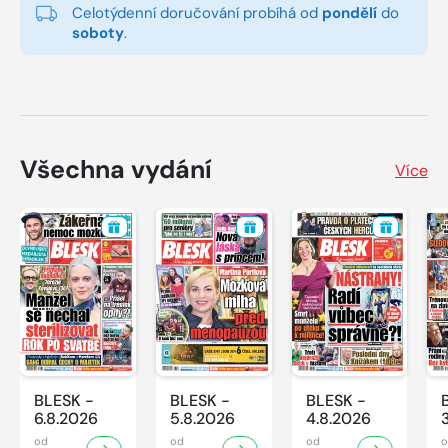
Celotýdenní doručování probíhá od
pondělí
do
soboty
.
Všechna vydání
Více
BLESK -
BLESK -
BLESK -
6.8.2026
5.8.2026
4.8.2026
od
od
od