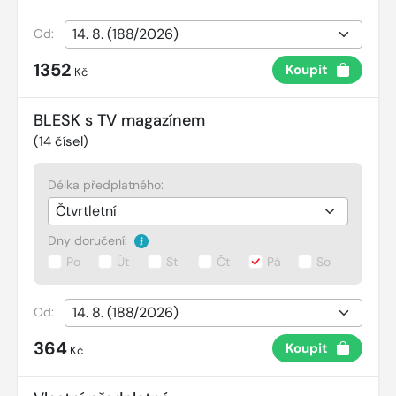
Od:
1352
Koupit
Kč
BLESK s TV magazínem
(
14
čísel)
Délka předplatného:
Dny doručení:
Po
Út
St
Čt
Pá
So
Od:
364
Koupit
Kč