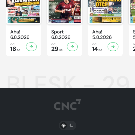
Aha! -
Sport -
Aha! -
6.8.2026
6.8.2026
5.8.2026
od
od
od
16
29
14
Kč
Kč
Kč
BLESK - 29
PŘEPNOUT SVĚTLÝ/TMAVÝ REŽIM