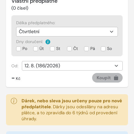
Vlastní předplatné
(
0
čísel)
Délka předplatného:
Dny doručení:
Po
Út
St
Čt
Pá
So
Od:
-
Koupit
Kč
Dárek, nebo sleva jsou určeny pouze pro nové
předplatitele
.
Dárky jsou odesílány na adresu
plátce, a to zpravidla do 6 týdnů od provedení
úhrady.