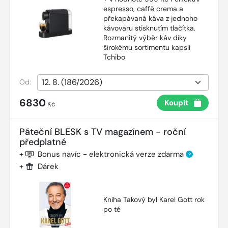
espresso, caffè crema a
překapávaná káva z jednoho
kávovaru stisknutím tlačítka.
Rozmanitý výběr káv díky
širokému sortimentu kapslí
Tchibo
Od:
6830
Koupit
Kč
Páteční BLESK s TV magazínem - roční
předplatné
+
Bonus navíc - elektronická verze zdarma
?
+
Dárek
Kniha Takový byl Karel Gott rok
po té