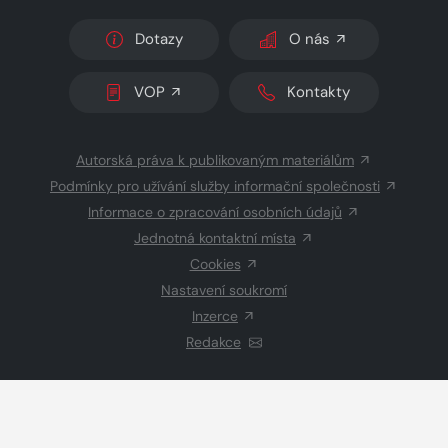
Dotazy
O nás
VOP
Kontakty
Autorská práva k publikovaným materiálům
Podmínky pro užívání služby informační společnosti
Informace o zpracování osobních údajů
Jednotná kontaktní místa
Cookies
Nastavení soukromí
Inzerce
Redakce
© 2026 Copyright
CZECH NEWS CENTER a.s.
a dodavatelé
obsahu