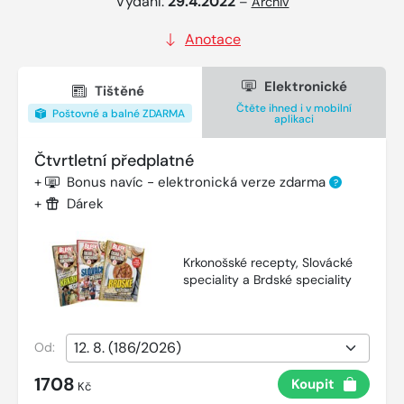
Vydání:
29.4.2022
–
Archiv
Anotace
Elektronické
Tištěné
Čtěte ihned i v mobilní
Poštovné a balné ZDARMA
aplikaci
Čtvrtletní předplatné
+
Bonus navíc - elektronická verze zdarma
?
+
Dárek
Krkonošské recepty, Slovácké
speciality a Brdské speciality
Od:
1708
Koupit
Kč