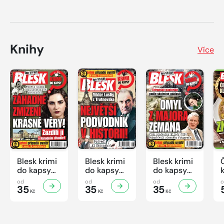
Knihy
Více
Blesk krimi
Blesk krimi
Blesk krimi
do kapsy
do kapsy
do kapsy
č.7/2026
č.6/2026
č.5/2026
od
od
od
35
35
35
Kč
Kč
Kč