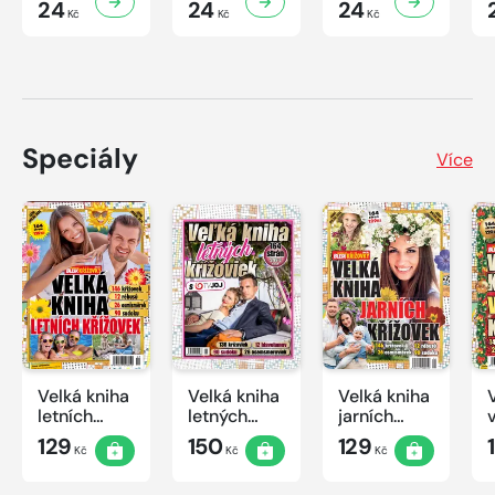
24
24
24
Kč
Kč
Kč
Speciály
Více
Velká kniha
Velká kniha
Velká kniha
letních
letných
jarních
křížovek
krížoviek s
křížovek
129
150
129
Kč
Kč
Kč
2026
TV JOJ
2026
2026