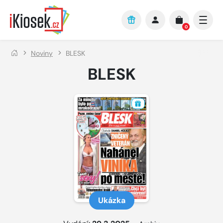
Přejít na hlavní obsah
0
Noviny
BLESK
BLESK
Ukázka