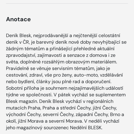
Anotace
Deník Blesk, nejprodávanější a nejčtenější celostátní
deník v ČR, je barevný deník nové doby nevyhýbající se
žádným tématům a přinášející přehledné aktuální
zpravodajství, zajímavosti a senzace z domova i ze
světa, doplněné rozsáhlým obrazovým materiálem.
Pravidelně se věnuje servisním tématům, jako je
cestování, zdraví, vše pro ženy, auto-moto, vzdělávání
nebo bydlení, články jsou plné rad a doporučení.
Sobotní příloha je souhrnem nejzajímavějších událostí
týdne ve společnosti. V pátek vychází se suplementem
Blesk magazín. Deník Blesk vychází v regionálních
mutacích Praha, Praha a střední Čechy, jižní Čechy,
východní Čechy, severní Čechy, západní Čechy, Brno a
okolí, jižní Morava a severní Morava. V neděli vychází
jeho magazínový sourozenec Nedělní BLESK.