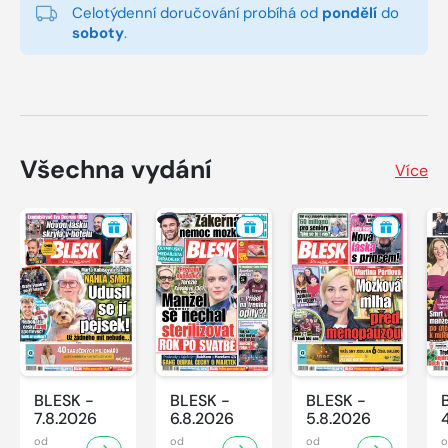
Celotýdenní doručování probíhá od
pondělí
do
soboty
.
Všechna vydání
Více
BLESK -
BLESK -
BLESK -
7.8.2026
6.8.2026
5.8.2026
od
od
od