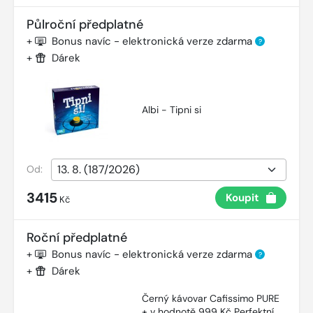
Půlroční předplatné
+
Bonus navíc - elektronická verze zdarma
?
+
Dárek
Albi - Tipni si
Od:
3415
Koupit
Kč
Roční předplatné
+
Bonus navíc - elektronická verze zdarma
?
+
Dárek
Černý kávovar Cafissimo PURE
+ v hodnotě 999 Kč Perfektní