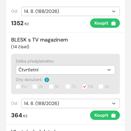
Od:
1352
Koupit
Kč
BLESK s TV magazínem
(
14
čísel)
Délka předplatného:
Dny doručení:
Po
Út
St
Čt
Pá
So
Od:
364
Koupit
Kč