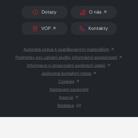
Dotazy
O nás
VOP
Kontakty
Autorská práva k publikovaným materiálům
Podmínky pro užívání služby informační společnosti
Informace o zpracování osobních údajů
Jednotná kontaktní místa
Cookies
Nastavení soukromí
Inzerce
Redakce
© 2026 Copyright
CZECH NEWS CENTER a.s.
a dodavatelé
obsahu