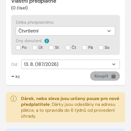
Vlastní předplatné
(
0
čísel)
Délka předplatného:
Dny doručení:
Po
Út
St
Čt
Pá
So
Od:
-
Koupit
Kč
Dárek, nebo sleva jsou určeny pouze pro nové
předplatitele
.
Dárky jsou odesílány na adresu
plátce, a to zpravidla do 6 týdnů od provedení
úhrady.