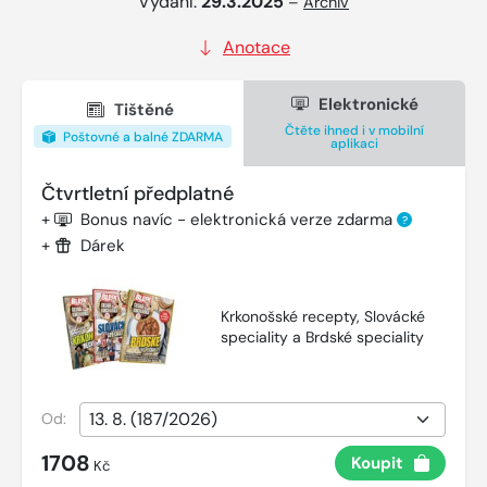
Vydání:
29.3.2025
–
Archiv
Anotace
Elektronické
Tištěné
Čtěte ihned i v mobilní
Poštovné a balné ZDARMA
aplikaci
Čtvrtletní předplatné
+
Bonus navíc - elektronická verze zdarma
?
+
Dárek
Krkonošské recepty, Slovácké
speciality a Brdské speciality
Od:
1708
Koupit
Kč