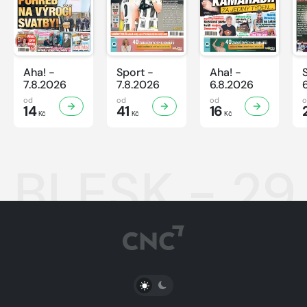
Aha! -
Sport -
Aha! -
7.8.2026
7.8.2026
6.8.2026
od
od
od
14
41
16
Kč
Kč
Kč
BLESK - 29
PŘEPNOUT SVĚTLÝ/TMAVÝ REŽIM