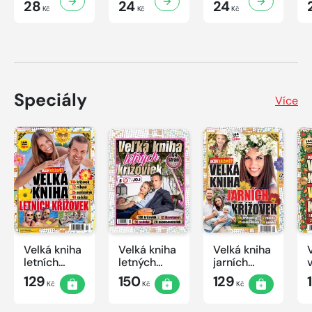
28
24
24
Kč
Kč
Kč
Speciály
Více
Velká kniha
Velká kniha
Velká kniha
letních
letných
jarních
křížovek
krížoviek s
křížovek
129
150
129
Kč
Kč
Kč
2026
TV JOJ
2026
2026