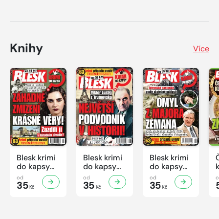
Knihy
Více
Blesk krimi
Blesk krimi
Blesk krimi
do kapsy
do kapsy
do kapsy
č.7/2026
č.6/2026
č.5/2026
od
od
od
35
35
35
Kč
Kč
Kč