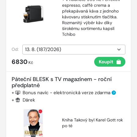
espresso, caffè crema a
překapávaná káva z jednoho
kávovaru stisknutím tlačítka.
Rozmanitý výběr káv díky
širokému sortimentu kapslí
Tchibo
Od:
6830
Koupit
Kč
Páteční BLESK s TV magazínem - roční
předplatné
+
Bonus navíc - elektronická verze zdarma
?
+
Dárek
Kniha Takový byl Karel Gott rok
po té