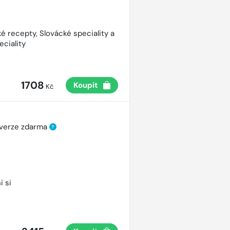
é recepty, Slovácké speciality a
eciality
1708
Koupit
Kč
 verze zdarma
?
i si