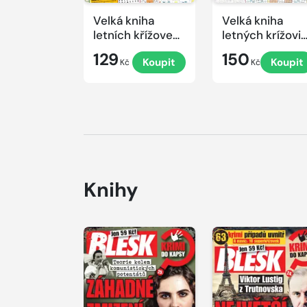
Velká kniha
Velká kniha
letních křížovek
letných krížovi
2026
s TV JOJ 2026
129
150
Koupit
Koupit
Kč
Kč
Knihy