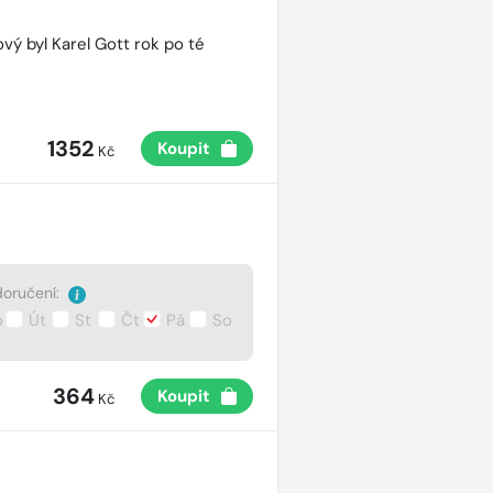
vý byl Karel Gott rok po té
1352
Koupit
Kč
oručení:
o
Út
St
Čt
Pá
So
364
Koupit
Kč