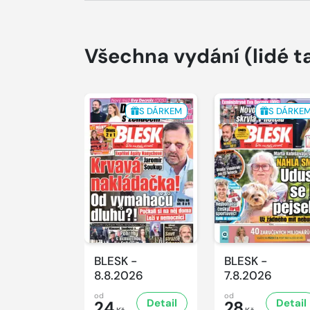
Všechna vydání
(lidé t
S DÁRKEM
S DÁRKE
BLESK -
BLESK -
8.8.2026
7.8.2026
od
od
Detail
Detail
24
28