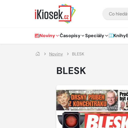
Přejít na hlavní obsah
VYHLEDÁVÁNÍ
Hlavní navigace
Noviny
Časopisy
Speciály
Knihy
Noviny
BLESK
BLESK