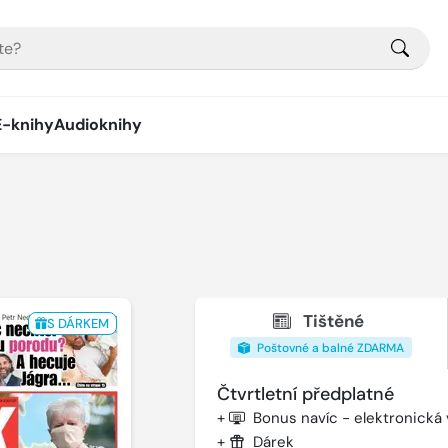
E-knihy
Audioknihy
Tištěné
S DÁRKEM
Poštovné a balné ZDARMA
Čtvrtletní předplatné
+
Bonus navíc - elektronická
+
Dárek