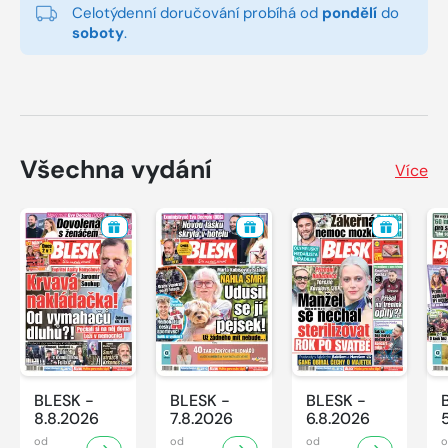
Celotýdenní doručování probíhá od
pondělí
do
soboty
.
Všechna vydání
Více
BLESK -
BLESK -
BLESK -
8.8.2026
7.8.2026
6.8.2026
od
od
od