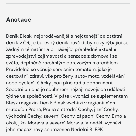
Anotace
Deník Blesk, nejprodávanější a nejčtenější celostátní
deník v ČR, je barevný deník nové doby nevyhýbající se
žádným tématům a přinášející přehledné aktuální
zpravodajství, zajímavosti a senzace z domova i ze
světa, doplněné rozsáhlým obrazovým materiálem.
Pravidelně se věnuje servisním tématům, jako je
cestování, zdraví, vše pro ženy, auto-moto, vzdělávání
nebo bydlení, články jsou plné rad a doporučení.
Sobotní příloha je souhrnem nejzajímavějších událostí
týdne ve společnosti. V pátek vychází se suplementem
Blesk magazín. Deník Blesk vychází v regionálních
mutacích Praha, Praha a střední Čechy, jižní Čechy,
východní Čechy, severní Čechy, západní Čechy, Brno a
okolí, jižní Morava a severní Morava. V neděli vychází
jeho magazínový sourozenec Nedělní BLESK.