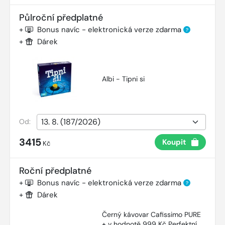
Půlroční předplatné
+
Bonus navíc - elektronická verze zdarma
?
+
Dárek
Albi - Tipni si
Od:
3415
Koupit
Kč
Roční předplatné
+
Bonus navíc - elektronická verze zdarma
?
+
Dárek
Černý kávovar Cafissimo PURE
+ v hodnotě 999 Kč Perfektní