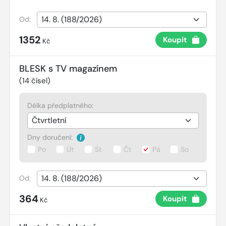
Od:
1352
Koupit
Kč
BLESK s TV magazínem
(
14
čísel)
Délka předplatného:
Dny doručení:
Po
Út
St
Čt
Pá
So
Od:
364
Koupit
Kč