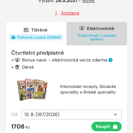
Vydání:
28.5.2021
–
Archiv
Anotace
Elektronické
Tištěné
Čtěte ihned i v mobilní
Poštovné a balné ZDARMA
aplikaci
Čtvrtletní předplatné
+
Bonus navíc - elektronická verze zdarma
?
+
Dárek
Krkonošské recepty, Slovácké
speciality a Brdské speciality
Od:
1708
Koupit
Kč