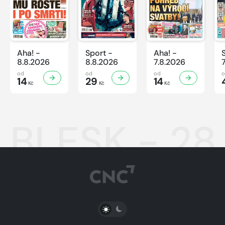
Aha! -
Sport -
Aha! -
8.8.2026
8.8.2026
7.8.2026
od
od
od
14
29
14
Kč
Kč
Kč
BLESK - 28
PŘEPNOUT SVĚTLÝ/TMAVÝ REŽIM