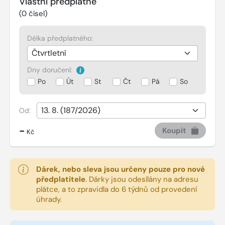
Vlastní předplatné
(
0
čísel)
Délka předplatného:
Dny doručení:
Po
Út
St
Čt
Pá
So
Od:
-
Koupit
Kč
Dárek, nebo sleva jsou určeny pouze pro nové
předplatitele
.
Dárky jsou odesílány na adresu
plátce, a to zpravidla do 6 týdnů od provedení
úhrady.