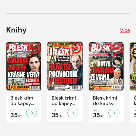
Knihy
Více
Blesk krimi
Blesk krimi
Blesk krimi
do kapsy
do kapsy
do kapsy
č.7/2026
č.6/2026
č.5/2026
od
od
od
35
35
35
Kč
Kč
Kč