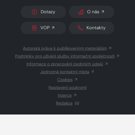
Dotazy
O nás
VOP
Kontakty
Autorská práva k publikovaným materiálům
Podmínky pro užívání služby informační společnosti
Informace o zpracování osobních údajů
Jednotná kontaktní místa
Cookies
Nastavení soukromí
Inzerce
Redakce
© 2026 Copyright
CZECH NEWS CENTER a.s.
a dodavatelé
obsahu