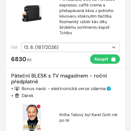
espresso, caffè crema a
překapávaná káva z jednoho
kávovaru stisknutím tlačítka.
Rozmanitý výběr káv díky
širokému sortimentu kapslí
Tchibo
Od:
6830
Koupit
Kč
Páteční BLESK s TV magazínem - roční
předplatné
+
Bonus navíc - elektronická verze zdarma
?
+
Dárek
Kniha Takový byl Karel Gott rok
po té