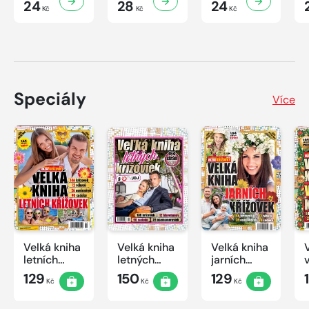
24
28
24
Kč
Kč
Kč
Speciály
Více
Velká kniha
Velká kniha
Velká kniha
letních
letných
jarních
křížovek
krížoviek s
křížovek
129
150
129
Kč
Kč
Kč
2026
TV JOJ
2026
2026