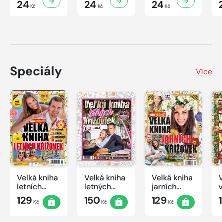
24
24
24
Kč
Kč
Kč
Speciály
Více
Velká kniha
Velká kniha
Velká kniha
letních
letných
jarních
křížovek
krížoviek s
křížovek
129
150
129
Kč
Kč
Kč
2026
TV JOJ
2026
2026