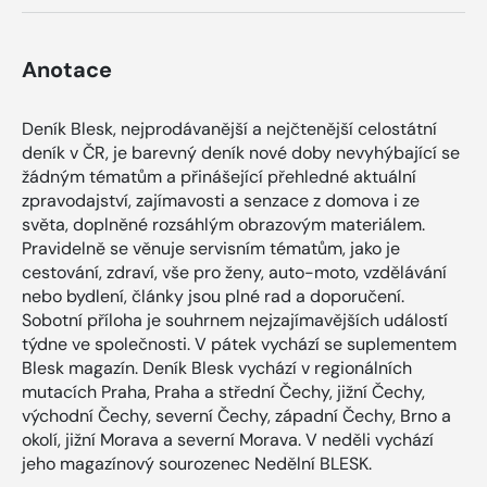
Anotace
Deník Blesk, nejprodávanější a nejčtenější celostátní
deník v ČR, je barevný deník nové doby nevyhýbající se
žádným tématům a přinášející přehledné aktuální
zpravodajství, zajímavosti a senzace z domova i ze
světa, doplněné rozsáhlým obrazovým materiálem.
Pravidelně se věnuje servisním tématům, jako je
cestování, zdraví, vše pro ženy, auto-moto, vzdělávání
nebo bydlení, články jsou plné rad a doporučení.
Sobotní příloha je souhrnem nejzajímavějších událostí
týdne ve společnosti. V pátek vychází se suplementem
Blesk magazín. Deník Blesk vychází v regionálních
mutacích Praha, Praha a střední Čechy, jižní Čechy,
východní Čechy, severní Čechy, západní Čechy, Brno a
okolí, jižní Morava a severní Morava. V neděli vychází
jeho magazínový sourozenec Nedělní BLESK.