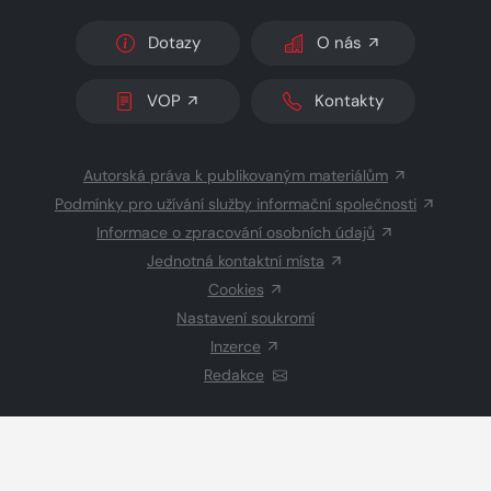
Dotazy
O nás
VOP
Kontakty
Autorská práva k publikovaným materiálům
Podmínky pro užívání služby informační společnosti
Informace o zpracování osobních údajů
Jednotná kontaktní místa
Cookies
Nastavení soukromí
Inzerce
Redakce
© 2026 Copyright
CZECH NEWS CENTER a.s.
a dodavatelé
obsahu