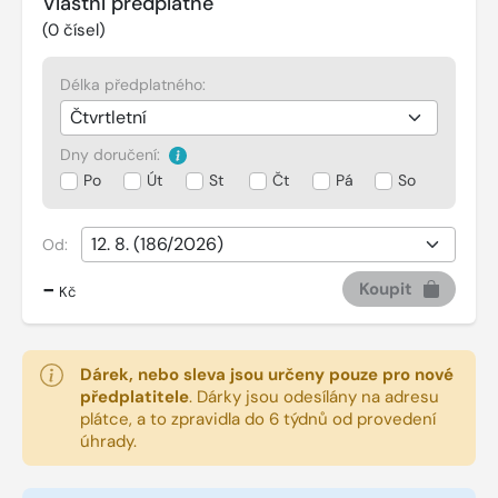
Vlastní předplatné
(
0
čísel)
Délka předplatného:
Dny doručení:
Po
Út
St
Čt
Pá
So
Od:
-
Koupit
Kč
Dárek, nebo sleva jsou určeny pouze pro nové
předplatitele
.
Dárky jsou odesílány na adresu
plátce, a to zpravidla do 6 týdnů od provedení
úhrady.