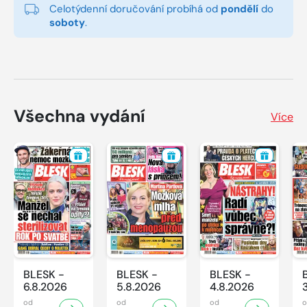
Celotýdenní doručování probíhá od
pondělí
do
soboty
.
Všechna vydání
Více
BLESK -
BLESK -
BLESK -
6.8.2026
5.8.2026
4.8.2026
od
od
od