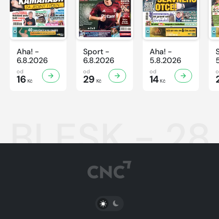
Aha! -
Sport -
Aha! -
6.8.2026
6.8.2026
5.8.2026
od
od
od
16
29
14
Kč
Kč
Kč
BLESK - 28
PŘEPNOUT SVĚTLÝ/TMAVÝ REŽIM