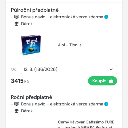
Půlroční předplatné
+
Bonus navíc - elektronická verze zdarma
?
+
Dárek
Albi - Tipni si
Od:
3415
Koupit
Kč
Roční předplatné
+
Bonus navíc - elektronická verze zdarma
?
+
Dárek
Černý kávovar Cafissimo PURE
+ v hodnotě 999 Kč Perfektní