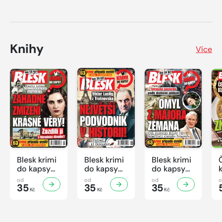
Knihy
Více
Blesk krimi
Blesk krimi
Blesk krimi
do kapsy
do kapsy
do kapsy
č.7/2026
č.6/2026
č.5/2026
od
od
od
35
35
35
Kč
Kč
Kč