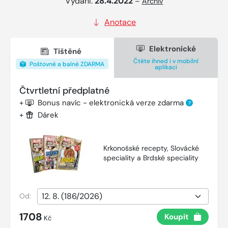
Vydání:
28.4.2022
–
Archiv
Anotace
Elektronické
Tištěné
Čtěte ihned i v mobilní
Poštovné a balné ZDARMA
aplikaci
Čtvrtletní předplatné
+
Bonus navíc - elektronická verze zdarma
?
+
Dárek
Krkonošské recepty, Slovácké
speciality a Brdské speciality
Od:
1708
Koupit
Kč