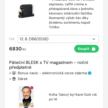
espresso, caffè crema a
překapávaná káva z jednoho
kávovaru stisknutím tlačítka.
Rozmanitý výběr káv díky
širokému sortimentu kapslí
Tchibo
Od:
6830
Koupit
Kč
Páteční BLESK s TV magazínem - roční
předplatné
+
Bonus navíc - elektronická verze zdarma
?
+
Dárek
Kniha Takový byl Karel Gott rok
po té