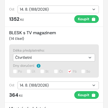
Od:
1352
Koupit
Kč
BLESK s TV magazínem
(
14
čísel)
Délka předplatného:
Dny doručení:
Po
Út
St
Čt
Pá
So
Od:
364
Koupit
Kč