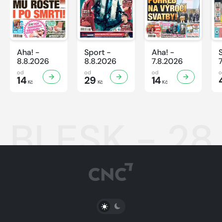
Aha! -
Sport -
Aha! -
8.8.2026
8.8.2026
7.8.2026
od
od
od
14
29
14
Kč
Kč
Kč
BLESK - 28
PŘEPNOUT SVĚTLÝ/TMAVÝ REŽIM