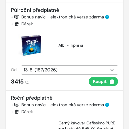
Půlroční předplatné
+
Bonus navíc - elektronická verze zdarma
?
+
Dárek
Albi - Tipni si
Od:
3415
Koupit
Kč
Roční předplatné
+
Bonus navíc - elektronická verze zdarma
?
+
Dárek
Černý kávovar Cafissimo PURE
+ v hodnotě 999 Kč Perfektní