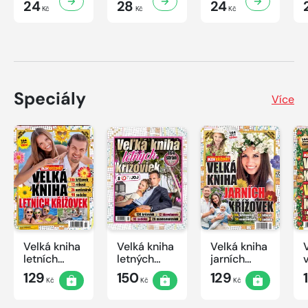
24
28
24
Kč
Kč
Kč
Speciály
Více
Velká kniha
Velká kniha
Velká kniha
letních
letných
jarních
křížovek
krížoviek s
křížovek
129
150
129
Kč
Kč
Kč
2026
TV JOJ
2026
2026