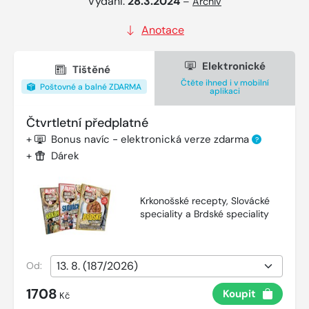
Vydání:
28.3.2024
–
Archiv
Anotace
Elektronické
Tištěné
Čtěte ihned i v mobilní
Poštovné a balné ZDARMA
aplikaci
Čtvrtletní předplatné
+
Bonus navíc - elektronická verze zdarma
?
+
Dárek
Krkonošské recepty, Slovácké
speciality a Brdské speciality
Od:
1708
Koupit
Kč