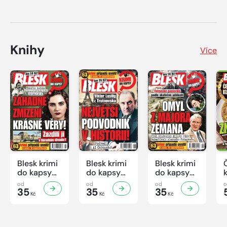
Knihy
Více
Blesk krimi
Blesk krimi
Blesk krimi
do kapsy
do kapsy
do kapsy
č.7/2026
č.6/2026
č.5/2026
od
od
od
35
35
35
Kč
Kč
Kč