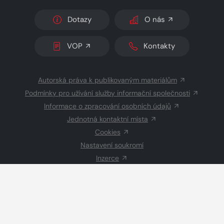
Dotazy
O nás
VOP
Kontakty
Autorská práva k publikovaným materiálům
Podmínky pro užívání služby informační společnosti
Informace o zpracování osobních údajů
Jednotná kontaktní místa
Cookies
Nastavení soukromí
Inzerce
Redakce
© 2026 Copyright
CZECH NEWS CENTER a.s.
a dodavatelé
obsahu