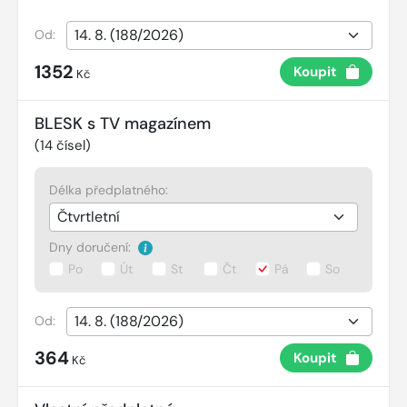
Od:
1352
Koupit
Kč
BLESK s TV magazínem
(
14
čísel)
Délka předplatného:
Dny doručení:
Po
Út
St
Čt
Pá
So
Od:
364
Koupit
Kč