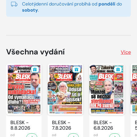
Celotýdenní doručování probíhá od
pondělí
do
soboty
.
Všechna vydání
Více
BLESK -
BLESK -
BLESK -
8.8.2026
7.8.2026
6.8.2026
od
od
od