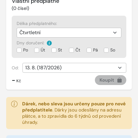
Vlastní předplatné
(
0
čísel)
Délka předplatného:
Dny doručení:
Po
Út
St
Čt
Pá
So
Od:
-
Koupit
Kč
Dárek, nebo sleva jsou určeny pouze pro nové
předplatitele
.
Dárky jsou odesílány na adresu
plátce, a to zpravidla do 6 týdnů od provedení
úhrady.