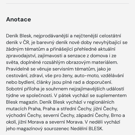
Anotace
Deník Blesk, nejprodávanější a nejčtenější celostátní
deník v ČR, je barevný deník nové doby nevyhýbající se
žádným tématům a přinášející přehledné aktuální
zpravodajství, zajímavosti a senzace z domova i ze
světa, doplněné rozsáhlým obrazovým materiálem.
Pravidelně se věnuje servisním tématům, jako je
cestování, zdraví, vše pro ženy, auto-moto, vzdělávání
nebo bydlení, články jsou plné rad a doporučení.
Sobotní příloha je souhrnem nejzajímavějších událostí
týdne ve společnosti. V pátek vychází se suplementem
Blesk magazín. Deník Blesk vychází v regionálních
mutacích Praha, Praha a střední Čechy, jižní Čechy,
východní Čechy, severní Čechy, západní Čechy, Brno a
okolí, jižní Morava a severní Morava. V neděli vychází
jeho magazínový sourozenec Nedělní BLESK.