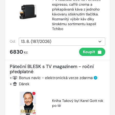
espresso, caffè crema a
překapávaná káva z jednoho
kávovaru stisknutím tlačítka.
Rozmanitý výběr káv díky
širokému sortimentu kapslí
Tchibo
Od:
6830
Koupit
Kč
Páteční BLESK s TV magazínem - roční
předplatné
+
Bonus navíc - elektronická verze zdarma
?
+
Dárek
Kniha Takový byl Karel Gott rok
po té