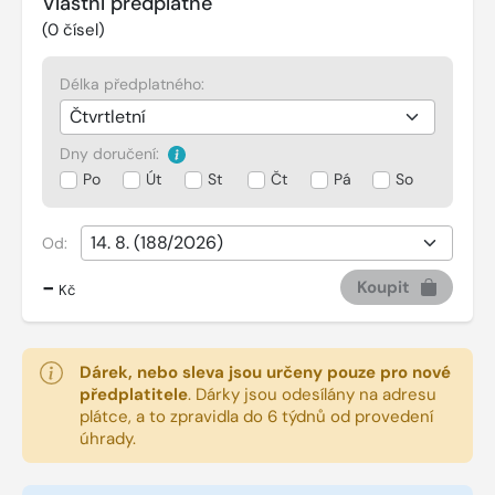
Vlastní předplatné
(
0
čísel)
Délka předplatného:
Dny doručení:
Po
Út
St
Čt
Pá
So
Od:
-
Koupit
Kč
Dárek, nebo sleva jsou určeny pouze pro nové
předplatitele
.
Dárky jsou odesílány na adresu
plátce, a to zpravidla do 6 týdnů od provedení
úhrady.