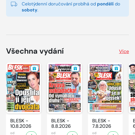
Celotýdenní doručování probíhá od
pondělí
do
soboty
.
Všechna vydání
Více
BLESK -
BLESK -
BLESK -
10.8.2026
8.8.2026
7.8.2026
od
od
od