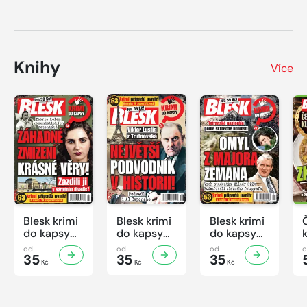
Knihy
Více
Blesk krimi
Blesk krimi
Blesk krimi
do kapsy
do kapsy
do kapsy
č.7/2026
č.6/2026
č.5/2026
od
od
od
35
35
35
Kč
Kč
Kč