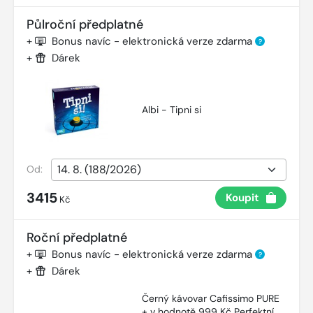
Půlroční předplatné
+
Bonus navíc - elektronická verze zdarma
?
+
Dárek
Albi - Tipni si
Od:
3415
Koupit
Kč
Roční předplatné
+
Bonus navíc - elektronická verze zdarma
?
+
Dárek
Černý kávovar Cafissimo PURE
+ v hodnotě 999 Kč Perfektní