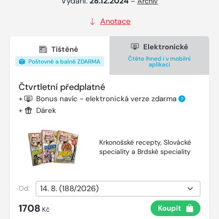
Vydání:
28.12.2024
–
Archiv
Anotace
Elektronické
Tištěné
Čtěte ihned i v mobilní
Poštovné a balné ZDARMA
aplikaci
Čtvrtletní předplatné
+
Bonus navíc - elektronická verze zdarma
?
+
Dárek
Krkonošské recepty, Slovácké
speciality a Brdské speciality
Od:
1708
Koupit
Kč