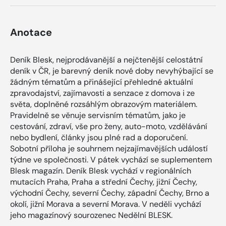
Anotace
Deník Blesk, nejprodávanější a nejčtenější celostátní
deník v ČR, je barevný deník nové doby nevyhýbající se
žádným tématům a přinášející přehledné aktuální
zpravodajství, zajímavosti a senzace z domova i ze
světa, doplněné rozsáhlým obrazovým materiálem.
Pravidelně se věnuje servisním tématům, jako je
cestování, zdraví, vše pro ženy, auto-moto, vzdělávání
nebo bydlení, články jsou plné rad a doporučení.
Sobotní příloha je souhrnem nejzajímavějších událostí
týdne ve společnosti. V pátek vychází se suplementem
Blesk magazín. Deník Blesk vychází v regionálních
mutacích Praha, Praha a střední Čechy, jižní Čechy,
východní Čechy, severní Čechy, západní Čechy, Brno a
okolí, jižní Morava a severní Morava. V neděli vychází
jeho magazínový sourozenec Nedělní BLESK.