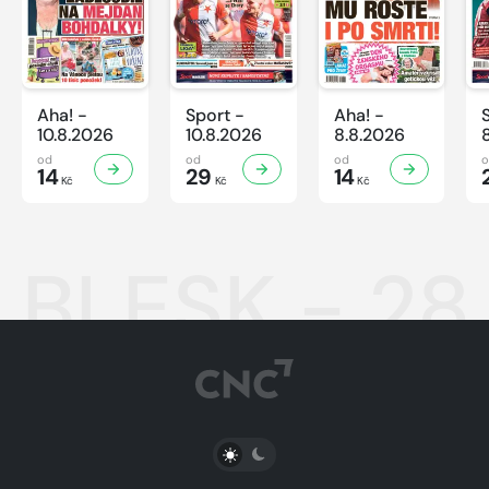
Aha! -
Sport -
Aha! -
10.8.2026
10.8.2026
8.8.2026
od
od
od
14
29
14
Kč
Kč
Kč
BLESK - 28
PŘEPNOUT SVĚTLÝ/TMAVÝ REŽIM