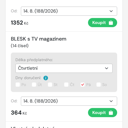
Od:
1352
Koupit
Kč
BLESK s TV magazínem
(
14
čísel)
Délka předplatného:
Dny doručení:
Po
Út
St
Čt
Pá
So
Od:
364
Koupit
Kč