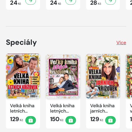
24
24
28
Kč
Kč
Kč
Speciály
Více
Velká kniha
Velká kniha
Velká kniha
letních
letných
jarních
křížovek
krížoviek s
křížovek
129
150
129
Kč
Kč
Kč
2026
TV JOJ
2026
2026