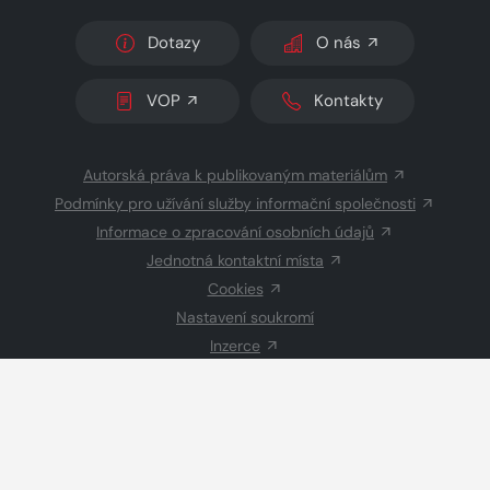
Dotazy
O nás
VOP
Kontakty
Autorská práva k publikovaným materiálům
Podmínky pro užívání služby informační společnosti
Informace o zpracování osobních údajů
Jednotná kontaktní místa
Cookies
Nastavení soukromí
Inzerce
Redakce
© 2026 Copyright
CZECH NEWS CENTER a.s.
a dodavatelé
obsahu