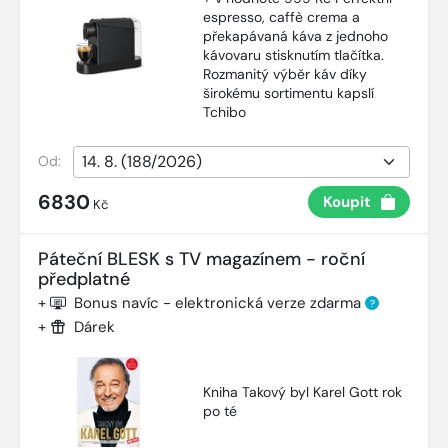
espresso, caffè crema a
překapávaná káva z jednoho
kávovaru stisknutím tlačítka.
Rozmanitý výběr káv díky
širokému sortimentu kapslí
Tchibo
Od:
6830
Koupit
Kč
Páteční BLESK s TV magazínem - roční
předplatné
+
Bonus navíc - elektronická verze zdarma
?
+
Dárek
Kniha Takový byl Karel Gott rok
po té