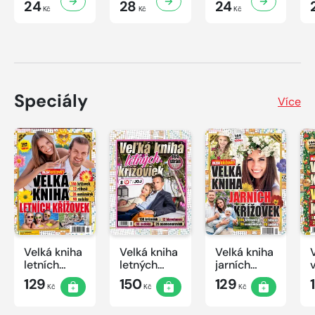
24
28
24
Kč
Kč
Kč
Speciály
Více
Velká kniha
Velká kniha
Velká kniha
letních
letných
jarních
křížovek
krížoviek s
křížovek
129
150
129
Kč
Kč
Kč
2026
TV JOJ
2026
2026