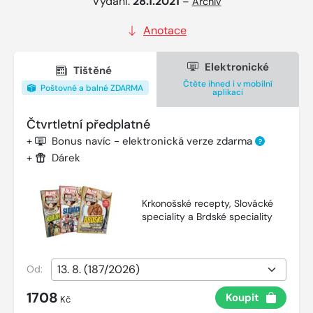
Vydání:
28.1.2021
–
Archiv
Anotace
Elektronické
Tištěné
Čtěte ihned i v mobilní
Poštovné a balné ZDARMA
aplikaci
Čtvrtletní předplatné
+
Bonus navíc - elektronická verze zdarma
?
+
Dárek
Krkonošské recepty, Slovácké
speciality a Brdské speciality
Od:
1708
Koupit
Kč