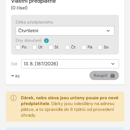
Vlastní předplatné
(
0
čísel)
Délka předplatného:
Dny doručení:
Po
Út
St
Čt
Pá
So
Od:
-
Koupit
Kč
Dárek, nebo sleva jsou určeny pouze pro nové
předplatitele
.
Dárky jsou odesílány na adresu
plátce, a to zpravidla do 6 týdnů od provedení
úhrady.