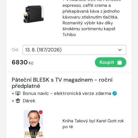
espresso, caffè crema a
překapávaná káva z jednoho
kávovaru stisknutím tlačítka.
Rozmanitý výběr káv díky
širokému sortimentu kapslí
Tchibo
Od:
6830
Koupit
Kč
Páteční BLESK s TV magazínem - roční
předplatné
+
Bonus navíc - elektronická verze zdarma
?
+
Dárek
Kniha Takový byl Karel Gott rok
po té