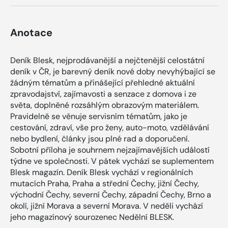
Anotace
Deník Blesk, nejprodávanější a nejčtenější celostátní
deník v ČR, je barevný deník nové doby nevyhýbající se
žádným tématům a přinášející přehledné aktuální
zpravodajství, zajímavosti a senzace z domova i ze
světa, doplněné rozsáhlým obrazovým materiálem.
Pravidelně se věnuje servisním tématům, jako je
cestování, zdraví, vše pro ženy, auto-moto, vzdělávání
nebo bydlení, články jsou plné rad a doporučení.
Sobotní příloha je souhrnem nejzajímavějších událostí
týdne ve společnosti. V pátek vychází se suplementem
Blesk magazín. Deník Blesk vychází v regionálních
mutacích Praha, Praha a střední Čechy, jižní Čechy,
východní Čechy, severní Čechy, západní Čechy, Brno a
okolí, jižní Morava a severní Morava. V neděli vychází
jeho magazínový sourozenec Nedělní BLESK.