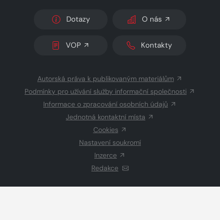
Dotazy
O nás
VOP
Kontakty
Autorská práva k publikovaným materiálům
Podmínky pro užívání služby informační společnosti
Informace o zpracování osobních údajů
Jednotná kontaktní místa
Cookies
Nastavení soukromí
Inzerce
Redakce
© 2026 Copyright
CZECH NEWS CENTER a.s.
a dodavatelé
obsahu