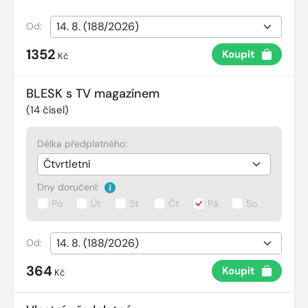
Od:
1352
Koupit
Kč
BLESK s TV magazínem
(
14
čísel)
Délka předplatného:
Dny doručení:
Po
Út
St
Čt
Pá
So
Od:
364
Koupit
Kč