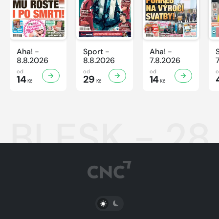
Aha! -
Sport -
Aha! -
8.8.2026
8.8.2026
7.8.2026
od
od
od
14
29
14
Kč
Kč
Kč
BLESK - 28.
PŘEPNOUT SVĚTLÝ/TMAVÝ REŽIM