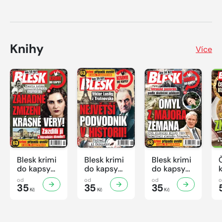
Knihy
Více
Blesk krimi
Blesk krimi
Blesk krimi
do kapsy
do kapsy
do kapsy
č.7/2026
č.6/2026
č.5/2026
od
od
od
35
35
35
Kč
Kč
Kč