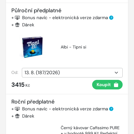
Půlroční předplatné
+
Bonus navíc - elektronická verze zdarma
?
+
Dárek
Albi - Tipni si
Od:
3415
Koupit
Kč
Roční předplatné
+
Bonus navíc - elektronická verze zdarma
?
+
Dárek
Černý kávovar Cafissimo PURE
+ v hodnotě 999 Kč Perfektní