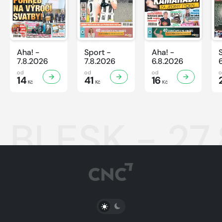
Aha! -
Sport -
Aha! -
7.8.2026
7.8.2026
6.8.2026
od
od
od
14
41
16
Kč
Kč
Kč
BLESK - 27
PŘEPNOUT SVĚTLÝ/TMAVÝ REŽIM