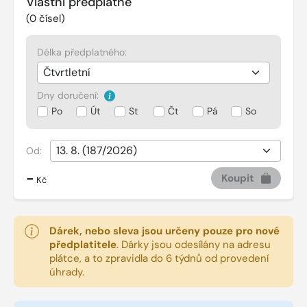
Vlastní předplatné
(
0
čísel)
Délka předplatného:
Dny doručení:
Po
Út
St
Čt
Pá
So
Od:
-
Koupit
Kč
Dárek, nebo sleva jsou určeny pouze pro nové
předplatitele
.
Dárky jsou odesílány na adresu
plátce, a to zpravidla do 6 týdnů od provedení
úhrady.