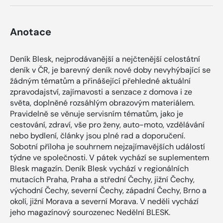
Anotace
Deník Blesk, nejprodávanější a nejčtenější celostátní
deník v ČR, je barevný deník nové doby nevyhýbající se
žádným tématům a přinášející přehledné aktuální
zpravodajství, zajímavosti a senzace z domova i ze
světa, doplněné rozsáhlým obrazovým materiálem.
Pravidelně se věnuje servisním tématům, jako je
cestování, zdraví, vše pro ženy, auto-moto, vzdělávání
nebo bydlení, články jsou plné rad a doporučení.
Sobotní příloha je souhrnem nejzajímavějších událostí
týdne ve společnosti. V pátek vychází se suplementem
Blesk magazín. Deník Blesk vychází v regionálních
mutacích Praha, Praha a střední Čechy, jižní Čechy,
východní Čechy, severní Čechy, západní Čechy, Brno a
okolí, jižní Morava a severní Morava. V neděli vychází
jeho magazínový sourozenec Nedělní BLESK.