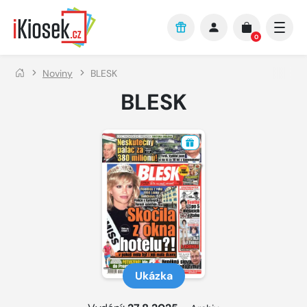
Přejít na hlavní obsah
0
Noviny
BLESK
BLESK
Ukázka