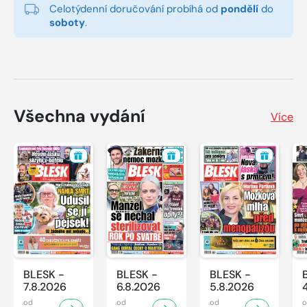
Celotýdenní doručování probíhá od
pondělí
do
soboty
.
Všechna vydání
Více
BLESK -
BLESK -
BLESK -
7.8.2026
6.8.2026
5.8.2026
od
od
od