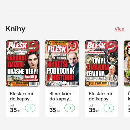
Knihy
Více
Blesk krimi
Blesk krimi
Blesk krimi
do kapsy
do kapsy
do kapsy
č.7/2026
č.6/2026
č.5/2026
od
od
od
35
35
35
Kč
Kč
Kč