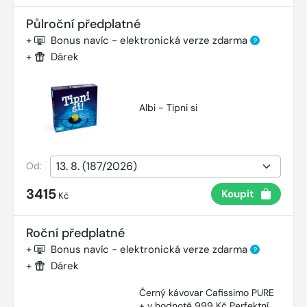
Půlroční předplatné
+
Bonus navíc - elektronická verze zdarma
?
+
Dárek
Albi - Tipni si
Od:
3415
Koupit
Kč
Roční předplatné
+
Bonus navíc - elektronická verze zdarma
?
+
Dárek
Černý kávovar Cafissimo PURE
+ v hodnotě 999 Kč Perfektní