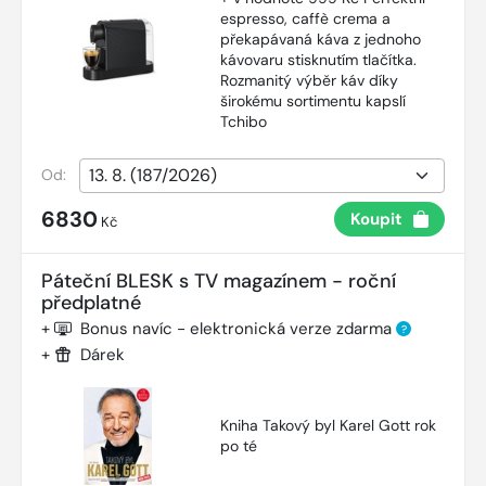
espresso, caffè crema a
překapávaná káva z jednoho
kávovaru stisknutím tlačítka.
Rozmanitý výběr káv díky
širokému sortimentu kapslí
Tchibo
Od:
6830
Koupit
Kč
Páteční BLESK s TV magazínem - roční
předplatné
+
Bonus navíc - elektronická verze zdarma
?
+
Dárek
Kniha Takový byl Karel Gott rok
po té