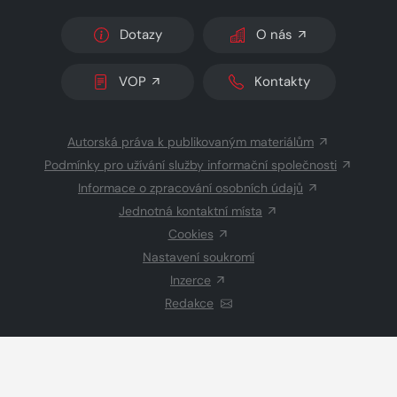
Dotazy
O nás
VOP
Kontakty
Autorská práva k publikovaným materiálům
Podmínky pro užívání služby informační společnosti
Informace o zpracování osobních údajů
Jednotná kontaktní místa
Cookies
Nastavení soukromí
Inzerce
Redakce
© 2026 Copyright
CZECH NEWS CENTER a.s.
a dodavatelé
obsahu