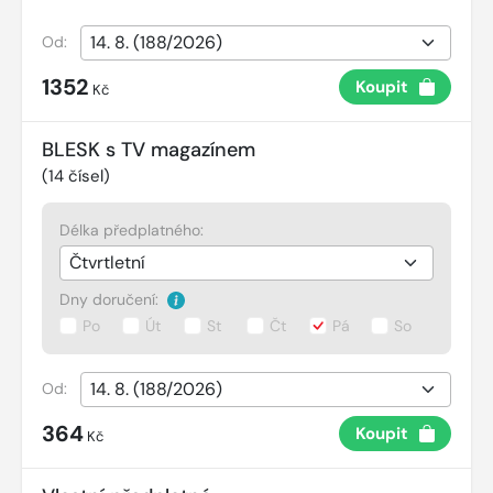
Od:
1352
Koupit
Kč
BLESK s TV magazínem
(
14
čísel)
Délka předplatného:
Dny doručení:
Po
Út
St
Čt
Pá
So
Od:
364
Koupit
Kč