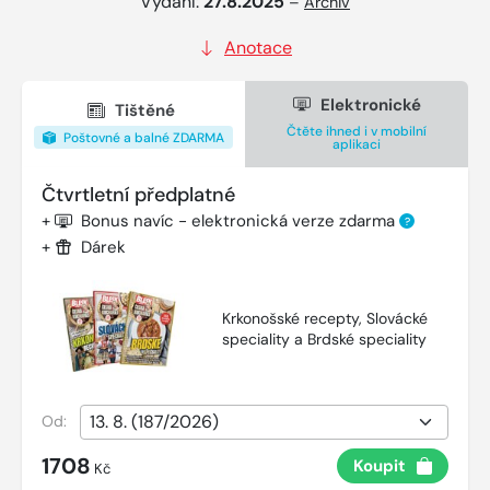
Vydání:
27.8.2025
–
Archiv
Anotace
Elektronické
Tištěné
Čtěte ihned i v mobilní
Poštovné a balné ZDARMA
aplikaci
Čtvrtletní předplatné
+
Bonus navíc - elektronická verze zdarma
?
+
Dárek
Krkonošské recepty, Slovácké
speciality a Brdské speciality
Od:
1708
Koupit
Kč