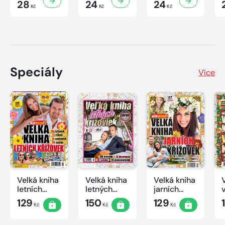
28
24
24
Kč
Kč
Kč
Speciály
Více
Velká kniha
Velká kniha
Velká kniha
letních
letných
jarních
křížovek
krížoviek s
křížovek
129
150
129
Kč
Kč
Kč
2026
TV JOJ
2026
2026