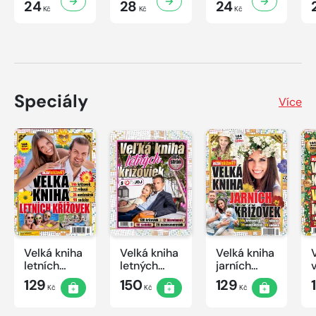
24
28
24
Kč
Kč
Kč
Speciály
Více
Velká kniha
Velká kniha
Velká kniha
letních
letných
jarních
křížovek
krížoviek s
křížovek
129
150
129
Kč
Kč
Kč
2026
TV JOJ
2026
2026