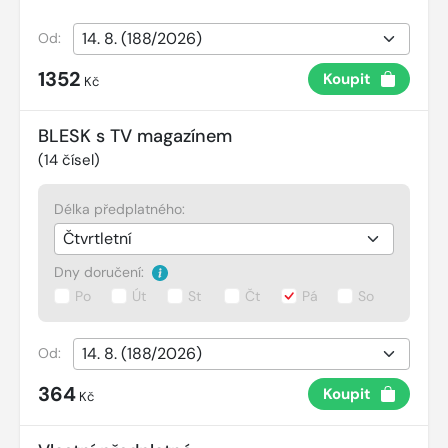
Od:
1352
Koupit
Kč
BLESK s TV magazínem
(
14
čísel)
Délka předplatného:
Dny doručení:
Po
Út
St
Čt
Pá
So
Od:
364
Koupit
Kč