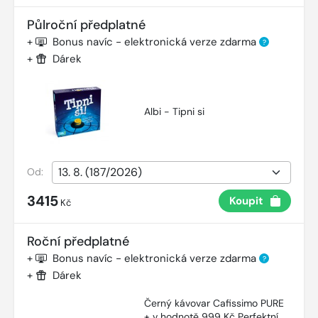
Půlroční předplatné
+
Bonus navíc - elektronická verze zdarma
?
+
Dárek
Albi - Tipni si
Od:
3415
Koupit
Kč
Roční předplatné
+
Bonus navíc - elektronická verze zdarma
?
+
Dárek
Černý kávovar Cafissimo PURE
+ v hodnotě 999 Kč Perfektní