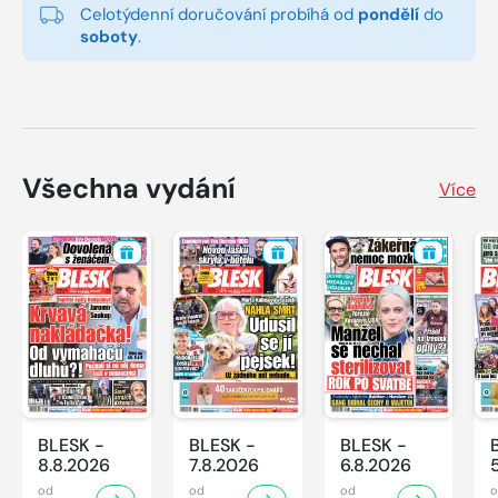
Celotýdenní doručování probíhá od
pondělí
do
soboty
.
Všechna vydání
Více
BLESK -
BLESK -
BLESK -
8.8.2026
7.8.2026
6.8.2026
od
od
od