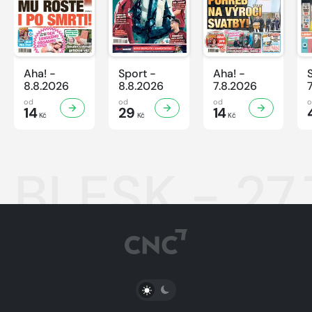
Aha! -
Sport -
Aha! -
8.8.2026
8.8.2026
7.8.2026
od
od
od
14
29
14
Kč
Kč
Kč
BLESK - 27
PŘEPNOUT SVĚTLÝ/TMAVÝ REŽIM