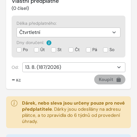
Vlastní předplatné
(
0
čísel)
Délka předplatného:
Dny doručení:
Po
Út
St
Čt
Pá
So
Od:
-
Koupit
Kč
Dárek, nebo sleva jsou určeny pouze pro nové
předplatitele
.
Dárky jsou odesílány na adresu
plátce, a to zpravidla do 6 týdnů od provedení
úhrady.