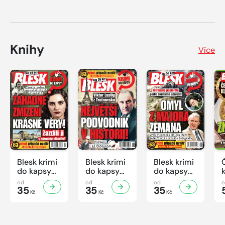
Knihy
Více
Blesk krimi
Blesk krimi
Blesk krimi
do kapsy
do kapsy
do kapsy
č.7/2026
č.6/2026
č.5/2026
od
od
od
35
35
35
Kč
Kč
Kč