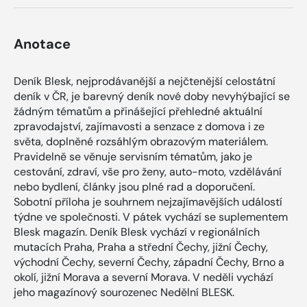
Anotace
Deník Blesk, nejprodávanější a nejčtenější celostátní
deník v ČR, je barevný deník nové doby nevyhýbající se
žádným tématům a přinášející přehledné aktuální
zpravodajství, zajímavosti a senzace z domova i ze
světa, doplněné rozsáhlým obrazovým materiálem.
Pravidelně se věnuje servisním tématům, jako je
cestování, zdraví, vše pro ženy, auto-moto, vzdělávání
nebo bydlení, články jsou plné rad a doporučení.
Sobotní příloha je souhrnem nejzajímavějších událostí
týdne ve společnosti. V pátek vychází se suplementem
Blesk magazín. Deník Blesk vychází v regionálních
mutacích Praha, Praha a střední Čechy, jižní Čechy,
východní Čechy, severní Čechy, západní Čechy, Brno a
okolí, jižní Morava a severní Morava. V neděli vychází
jeho magazínový sourozenec Nedělní BLESK.