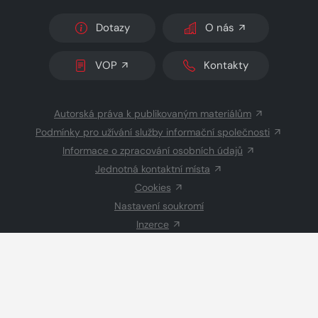
Dotazy
O nás
VOP
Kontakty
Autorská práva k publikovaným materiálům
Podmínky pro užívání služby informační společnosti
Informace o zpracování osobních údajů
Jednotná kontaktní místa
Cookies
Nastavení soukromí
Inzerce
Redakce
© 2026 Copyright
CZECH NEWS CENTER a.s.
a dodavatelé
obsahu