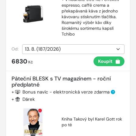
espresso, caffè crema a
překapávaná káva z jednoho
kávovaru stisknutím tlačítka.
Rozmanitý výběr káv díky
širokému sortimentu kapslí
Tchibo
Od:
6830
Koupit
Kč
Páteční BLESK s TV magazínem - roční
předplatné
+
Bonus navíc - elektronická verze zdarma
?
+
Dárek
Kniha Takový byl Karel Gott rok
po té