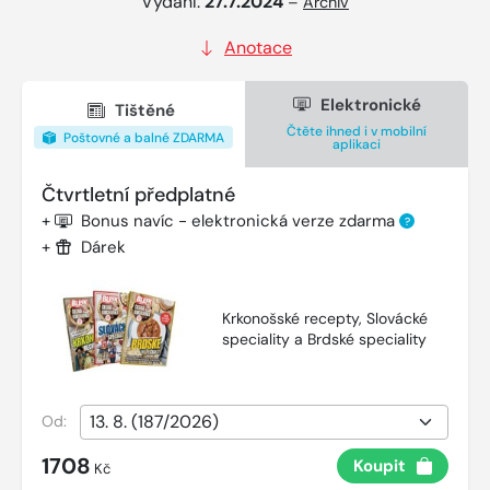
Vydání:
27.7.2024
–
Archiv
Anotace
Elektronické
Tištěné
Čtěte ihned i v mobilní
Poštovné a balné ZDARMA
aplikaci
Čtvrtletní předplatné
+
Bonus navíc - elektronická verze zdarma
?
+
Dárek
Krkonošské recepty, Slovácké
speciality a Brdské speciality
Od:
1708
Koupit
Kč