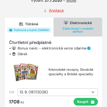
Vydání:
27.7.2020
–
Archiv
Anotace
Elektronické
Tištěné
Čtěte ihned i v mobilní
Poštovné a balné ZDARMA
aplikaci
Čtvrtletní předplatné
+
Bonus navíc - elektronická verze zdarma
?
+
Dárek
Krkonošské recepty, Slovácké
speciality a Brdské speciality
Od:
1708
Koupit
Kč