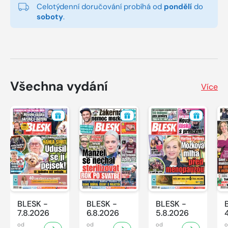
Celotýdenní doručování probíhá od
pondělí
do
soboty
.
Všechna vydání
Více
BLESK -
BLESK -
BLESK -
7.8.2026
6.8.2026
5.8.2026
od
od
od