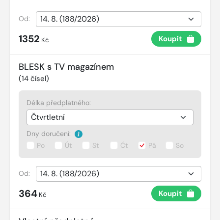
Od:
1352
Koupit
Kč
BLESK s TV magazínem
(
14
čísel)
Délka předplatného:
Dny doručení:
Po
Út
St
Čt
Pá
So
Od:
364
Koupit
Kč