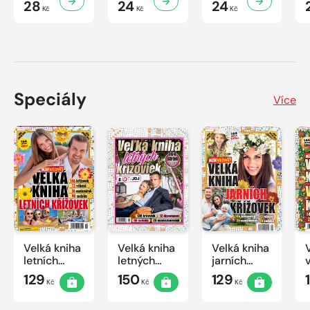
28
24
24
Kč
Kč
Kč
Speciály
Více
Velká kniha
Velká kniha
Velká kniha
letních
letných
jarních
křížovek
krížoviek s
křížovek
129
150
129
Kč
Kč
Kč
2026
TV JOJ
2026
2026