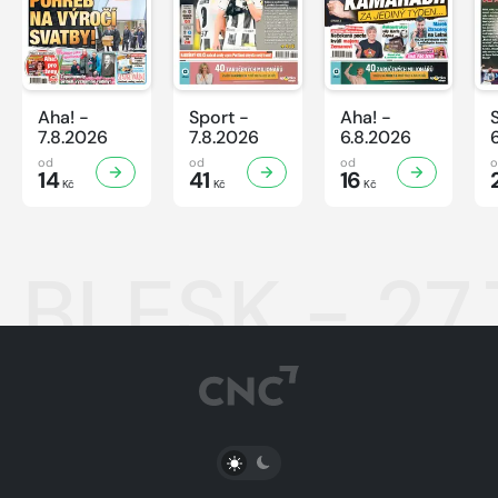
Aha! -
Sport -
Aha! -
7.8.2026
7.8.2026
6.8.2026
od
od
od
14
41
16
Kč
Kč
Kč
BLESK - 27
PŘEPNOUT SVĚTLÝ/TMAVÝ REŽIM