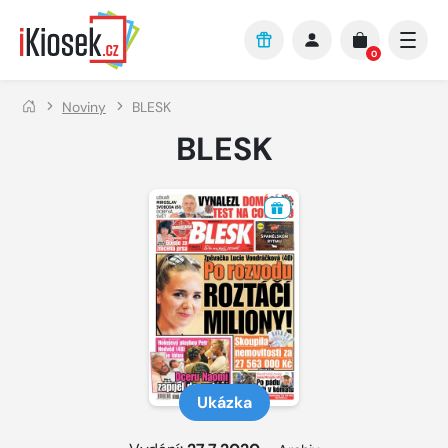
Přejít na hlavní obsah
0
Noviny
BLESK
BLESK
Ukázka