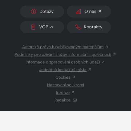
Dotazy
O nás
VOP
Kontakty
Autorská práva k publikovaným materiálům
Podmínky pro užívání služby informační společnosti
Informace o zpracování osobních údajů
Jednotná kontaktní místa
Cookies
Nastavení soukromí
Inzerce
Redakce
© 2026 Copyright
CZECH NEWS CENTER a.s.
a dodavatelé
obsahu