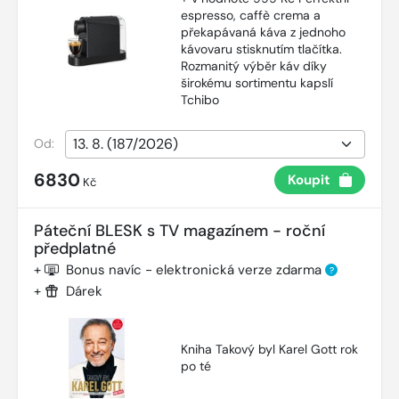
espresso, caffè crema a
překapávaná káva z jednoho
kávovaru stisknutím tlačítka.
Rozmanitý výběr káv díky
širokému sortimentu kapslí
Tchibo
Od:
6830
Koupit
Kč
Páteční BLESK s TV magazínem - roční
předplatné
+
Bonus navíc - elektronická verze zdarma
?
+
Dárek
Kniha Takový byl Karel Gott rok
po té