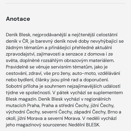
Anotace
Deník Blesk, nejprodávanější a nejčtenější celostátní
deník v ČR, je barevný deník nové doby nevyhýbající se
žádným tématům a přinášející přehledné aktuální
zpravodajství, zajímavosti a senzace z domova i ze
světa, doplněné rozsáhlým obrazovým materiálem.
Pravidelně se věnuje servisním tématům, jako je
cestování, zdraví, vše pro ženy, auto-moto, vzdělávání
nebo bydlení, články jsou plné rad a doporučení.
Sobotní příloha je souhrnem nejzajímavějších událostí
týdne ve společnosti. V pátek vychází se suplementem
Blesk magazín. Deník Blesk vychází v regionálních
mutacích Praha, Praha a střední Čechy, jižní Čechy,
východní Čechy, severní Čechy, západní Čechy, Brno a
okolí, jižní Morava a severní Morava. V neděli vychází
jeho magazínový sourozenec Nedělní BLESK.