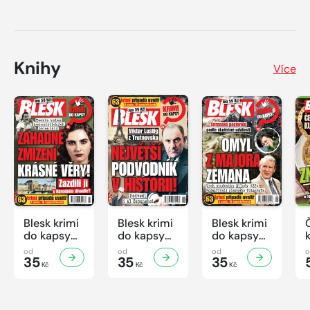
Knihy
Více
Blesk krimi
Blesk krimi
Blesk krimi
do kapsy
do kapsy
do kapsy
č.7/2026
č.6/2026
č.5/2026
od
od
od
35
35
35
Kč
Kč
Kč