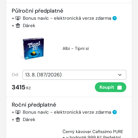
Půlroční předplatné
+
Bonus navíc - elektronická verze zdarma
?
+
Dárek
Albi - Tipni si
Od:
3415
Koupit
Kč
Roční předplatné
+
Bonus navíc - elektronická verze zdarma
?
+
Dárek
Černý kávovar Cafissimo PURE
+ v hodnotě 999 Kč Perfektní