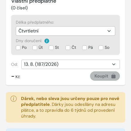
Vlastní předplatné
(
0
čísel)
Délka předplatného:
Dny doručení:
Po
Út
St
Čt
Pá
So
Od:
-
Koupit
Kč
Dárek, nebo sleva jsou určeny pouze pro nové
předplatitele
.
Dárky jsou odesílány na adresu
plátce, a to zpravidla do 6 týdnů od provedení
úhrady.